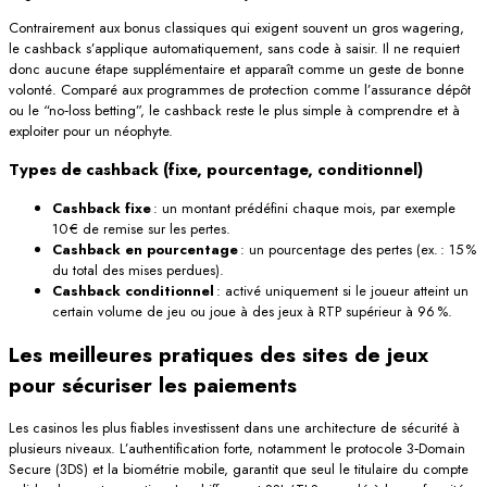
Contrairement aux bonus classiques qui exigent souvent un gros wagering,
le cashback s’applique automatiquement, sans code à saisir. Il ne requiert
donc aucune étape supplémentaire et apparaît comme un geste de bonne
volonté. Comparé aux programmes de protection comme l’assurance dépôt
ou le “no‑loss betting”, le cashback reste le plus simple à comprendre et à
exploiter pour un néophyte.
Types de cashback (fixe, pourcentage, conditionnel)
Cashback fixe
: un montant prédéfini chaque mois, par exemple
10 € de remise sur les pertes.
Cashback en pourcentage
: un pourcentage des pertes (ex. : 15 %
du total des mises perdues).
Cashback conditionnel
: activé uniquement si le joueur atteint un
certain volume de jeu ou joue à des jeux à RTP supérieur à 96 %.
Les meilleures pratiques des sites de jeux
pour sécuriser les paiements
Les casinos les plus fiables investissent dans une architecture de sécurité à
plusieurs niveaux. L’authentification forte, notamment le protocole 3‑Domain
Secure (3DS) et la biométrie mobile, garantit que seul le titulaire du compte