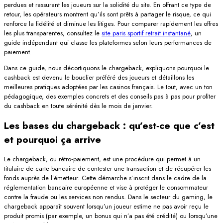
perdues et rassurant les joueurs sur la solidité du site. En offrant ce type de
retour, les opérateurs montrent qu’ils sont prêts à partager le risque, ce qui
renforce la fidélité et diminue les litiges. Pour comparer rapidement les offres
les plus transparentes, consultez le
site paris sportif retrait instantané
, un
guide indépendant qui classe les plateformes selon leurs performances de
paiement.
Dans ce guide, nous décortiquons le chargeback, expliquons pourquoi le
cashback est devenu le bouclier préféré des joueurs et détaillons les
meilleures pratiques adoptées par les casinos français. Le tout, avec un ton
pédagogique, des exemples concrets et des conseils pas à pas pour profiter
du cashback en toute sérénité dès le mois de janvier.
Les bases du chargeback : qu’est‑ce que c’est
et pourquoi ça arrive
Le chargeback, ou rétro‑paiement, est une procédure qui permet à un
titulaire de carte bancaire de contester une transaction et de récupérer les
fonds auprès de l’émetteur. Cette démarche s’inscrit dans le cadre de la
réglementation bancaire européenne et vise à protéger le consommateur
contre la fraude ou les services non rendus. Dans le secteur du gaming, le
chargeback apparaît souvent lorsqu’un joueur estime ne pas avoir reçu le
produit promis (par exemple, un bonus qui n’a pas été crédité) ou lorsqu’une