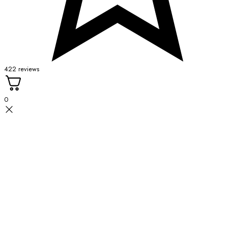
422 reviews
0