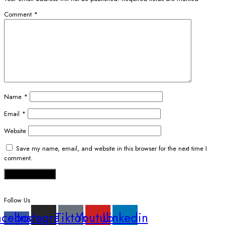
Comment
*
Name
*
Email
*
Website
Save my name, email, and website in this browser for the next time I
comment.
Follow Us
acebook-
Instagram
Tiktok
Youtube
Linkedin