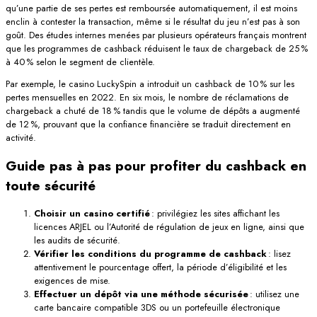
qu’une partie de ses pertes est remboursée automatiquement, il est moins
enclin à contester la transaction, même si le résultat du jeu n’est pas à son
goût. Des études internes menées par plusieurs opérateurs français montrent
que les programmes de cashback réduisent le taux de chargeback de 25 %
à 40 % selon le segment de clientèle.
Par exemple, le casino LuckySpin a introduit un cashback de 10 % sur les
pertes mensuelles en 2022. En six mois, le nombre de réclamations de
chargeback a chuté de 18 % tandis que le volume de dépôts a augmenté
de 12 %, prouvant que la confiance financière se traduit directement en
activité.
Guide pas à pas pour profiter du cashback en
toute sécurité
Choisir un casino certifié
: privilégiez les sites affichant les
licences ARJEL ou l’Autorité de régulation de jeux en ligne, ainsi que
les audits de sécurité.
Vérifier les conditions du programme de cashback
: lisez
attentivement le pourcentage offert, la période d’éligibilité et les
exigences de mise.
Effectuer un dépôt via une méthode sécurisée
: utilisez une
carte bancaire compatible 3DS ou un portefeuille électronique