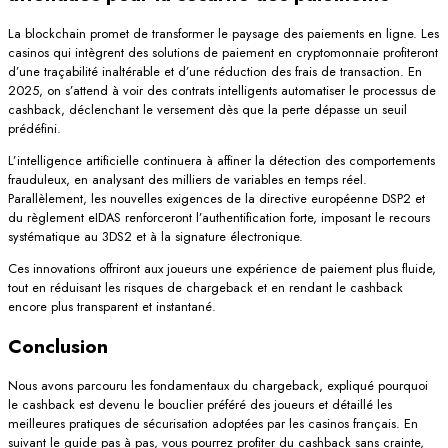
La blockchain promet de transformer le paysage des paiements en ligne. Les
casinos qui intègrent des solutions de paiement en cryptomonnaie profiteront
d’une traçabilité inaltérable et d’une réduction des frais de transaction. En
2025, on s’attend à voir des contrats intelligents automatiser le processus de
cashback, déclenchant le versement dès que la perte dépasse un seuil
prédéfini.
L’intelligence artificielle continuera à affiner la détection des comportements
frauduleux, en analysant des milliers de variables en temps réel.
Parallèlement, les nouvelles exigences de la directive européenne DSP2 et
du règlement eIDAS renforceront l’authentification forte, imposant le recours
systématique au 3DS2 et à la signature électronique.
Ces innovations offriront aux joueurs une expérience de paiement plus fluide,
tout en réduisant les risques de chargeback et en rendant le cashback
encore plus transparent et instantané.
Conclusion
Nous avons parcouru les fondamentaux du chargeback, expliqué pourquoi
le cashback est devenu le bouclier préféré des joueurs et détaillé les
meilleures pratiques de sécurisation adoptées par les casinos français. En
suivant le guide pas à pas, vous pourrez profiter du cashback sans crainte,