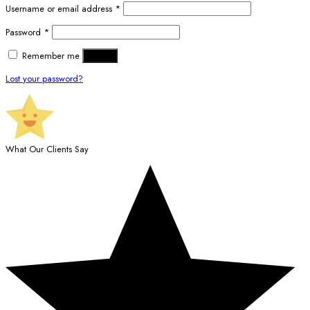
Username or email address
*
Password
*
Remember me
Log in
Lost your password?
What Our Clients Say