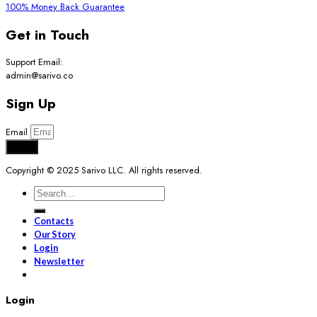
100% Money Back Guarantee
Get in Touch
Support Email:
admin@sarivo.co
Sign Up
Email
Send
Copyright © 2025 Sarivo LLC. All rights reserved.
Search
for:
Contacts
Our Story
Login
Newsletter
Login