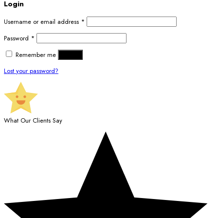
Login
Username or email address
*
Password
*
Remember me
Log in
Lost your password?
What Our Clients Say