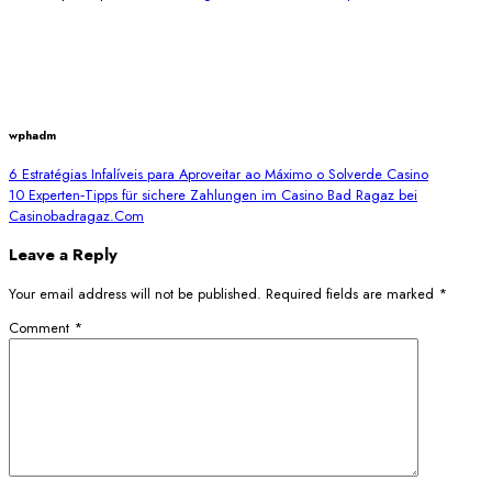
wphadm
6 Estratégias Infalíveis para Aproveitar ao Máximo o Solverde Casino
10 Experten‑Tipps für sichere Zahlungen im Casino Bad Ragaz bei
Casinobadragaz.Com
Leave a Reply
Your email address will not be published.
Required fields are marked
*
Comment
*