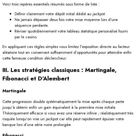
Voici trois repères essentiels résumés sous forme de liste :
Définir clairement votre dépôt initial dédié au jackpot.
Ne jamais dépasser deux fois votre mise moyenne lors d’une
séquence perdante.
Réviser quotidiennement votre tableau statistique personalisé fourni
par le casino.
En appliquant ces règles simples vous limitez l’exposition directe au facteur
aléatoire tout en conservant suffisamment d’opportunités pour atteindre enfin
cette fameuse condition déclencheur.
III. Les stratégies classiques : Martingale,
Fibonacci et D’Alembert
Martingale
Cette progression double systématiquement la mise après chaque perte
jusqu’à obtenir enfin un gain équivalent à la première mise initiale.
Théoriquement efficace si vous avez une réserve infinie ; réalistiquement très
risquée lorsqu’on vise un jackpot car elle peut rapidement épuiser votre
banque lors d’une série noire prolongée.
Fibonacci