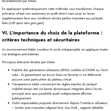
favorablement par Infoen.
En appliquant systématiquement cette méthode vous transformez chaque
activation wheel non seulement en profit direct mais aussi en levier
supplémentaire face aux conditions strictes parfois imposées aux jackpots
fixés (
≥50 spins sans gros gain
).
VI​.​ L’importance du choix de la plateforme :
critères techniques et sécuritaires
Un environnement fiable constitue le socle indispensable où appliquer toutes
nos stratégies précédentes.
Principaux éléments étudiés par Infoen :
Fiabilité des générateurs aléatoires (RNG) certifiés eCOGRA ou iTech
Labs ; ils garantissent qu’aucun biais ne favorise ni ne défavorise
aucune zone particulière du plateau virtuel.
Transparence totale concernant les règles exactes du Jackpot :
visibilité temps réel via barres dynamiques intégrées dans l’écran
principal ainsi que possibilité audit indépendante affichée
publiquement.
Outils responsables proposés directement depuis l’interface utilisateur
– limites auto‑imposées (
deposit limit
,
loss limit
) , rapports détaillés