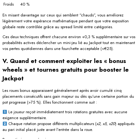
Froids
40 %
En misant davantage sur ceux qui semblent “chauds”, vous améliorez
légèrement votre espérance mathématique pendant que votre exposition
globale reste contrôlée grâce au spread limité entre catégories.
Ces deux techniques offrent chacune environ +0,3 % supplémentaire sur vos
probabilités actives déclencher un mini‑jeu lié au Jackpot tout en maintenant
vos pertes quotidiennes dans une fourchette acceptable (<€25).
V​.​ Quand et comment exploiter les « bonus
wheels » et tourn​es gratuits pour booster le
Jackpot
Les roues bonus apparaissent généralement après avoir cumulé cinq
placements consécutifs sans gain majeur ou dès qu’une certaine portion du
pot progresse (>75 %). Elles fonctionnent comme suit :
Le joueur reçoit immédiatement trois rotations gratuites avec aucune
exigence supplémentaire.
Chaque rotation propose différents multiplicateurs (
x2
,
x5
,
x20
) appliqués
au pari initial placé juste avant l’entrée dans la roue.