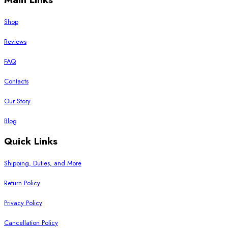
Shop
Reviews
FAQ
Contacts
Our Story
Blog
Quick Links
Shipping, Duties, and More
Return Policy
Privacy Policy
Cancellation Policy