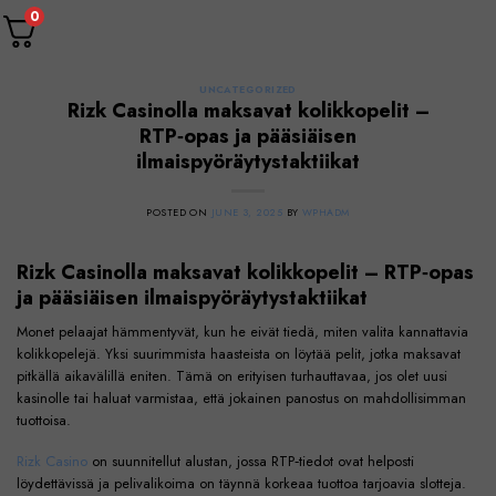
0
UNCATEGORIZED
Rizk Casinolla maksavat kolikkopelit –
RTP‑opas ja pääsiäisen
ilmaispyöräytystaktiikat
POSTED ON
JUNE 3, 2025
BY
WPHADM
Rizk Casinolla maksavat kolikkopelit – RTP‑opas
ja pääsiäisen ilmaispyöräytystaktiikat
Monet pelaajat hämmentyvät, kun he eivät tiedä, miten valita kannattavia
kolikkopelejä. Yksi suurimmista haasteista on löytää pelit, jotka maksavat
pitkällä aikavälillä eniten. Tämä on erityisen turhauttavaa, jos olet uusi
kasinolle tai haluat varmistaa, että jokainen panostus on mahdollisimman
tuottoisa.
Rizk Casino
on suunnitellut alustan, jossa RTP‑tiedot ovat helposti
löydettävissä ja peli­valikoima on täynnä korkeaa tuottoa tarjoavia slotteja.