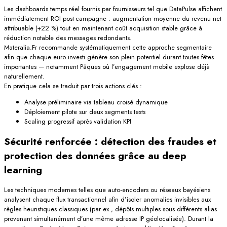
Les dashboards temps réel fournis par fournisseurs tel que DataPulse affichent
immédiatement ROI post-campagne : augmentation moyenne du revenu net
attribuable (+22 %) tout en maintenant coût acquisition stable grâce à
réduction notable des messages redondants.
Materalia.Fr recommande systématiquement cette approche segmentaire
afin que chaque euro investi génère son plein potentiel durant toutes fêtes
importantes — notamment Pâques où l’engagement mobile explose déjà
naturellement.
En pratique cela se traduit par trois actions clés :
Analyse préliminaire via tableau croisé dynamique
Déploiement pilote sur deux segments tests
Scaling progressif après validation KPI
Sécurité renforcée : détection des fraudes et
protection des données grâce au deep
learning
Les techniques modernes telles que auto‑encoders ou réseaux bayésiens
analysent chaque flux transactionnel afin d’isoler anomalies invisibles aux
règles heuristiques classiques (par ex., dépôts multiples sous différents alias
provenant simultanément d’une même adresse IP géolocalisée). Durant la