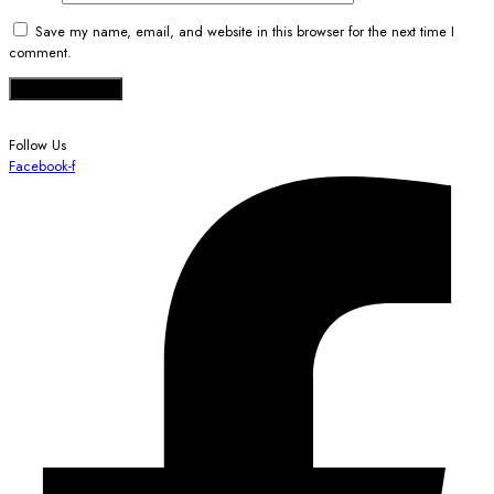
Save my name, email, and website in this browser for the next time I
comment.
Follow Us
Facebook-f