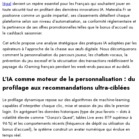
légal
devient un repère essentiel pour les Français qui souhaitent jouer en
toute sécurité tout en profitant des dernières innovations IA. Materalia.Fr se
positionne comme un guide impartial ; ses classements détaillent chaque
plateforme selon son niveau d’automatisation, sa conformité réglementaire et
la pertinence de ses offres promotionnelles telles que le bonus d’accueil ou
le cashback saisonnier.
Cet article propose une analyse stratégique des pratiques IA adoptées par les
opérateurs à l’approche de la chasse aux œufs digitale. Nous décortiquerons
comment la personnalisation du parcours joueur, les chatbots vocaux, la
prévention du jeu excessif et la sécurisation des transactions redéfinissent le
paysage du iGaming français pendant les week‑ends pascaux et au-delà.
L’IA comme moteur de la personnalisation : du
profilage aux recommandations ultra‑ciblées
Le profilage dynamique repose sur des algorithmes de machine‑learning
capables d’interpréter chaque clic, mise et session de jeu dès le premier
login. En agrégeant les données historiques (type de jeux favoris – slots à
volatilité élevée comme “Gonzo’s Quest”, tables Live avec RTP supérieur à
96 %) et les comportements récents (fréquence de dépôt ou utilisation du
bonus d’accueil), le système construit un avatar numérique qui évolue en
temps réel.