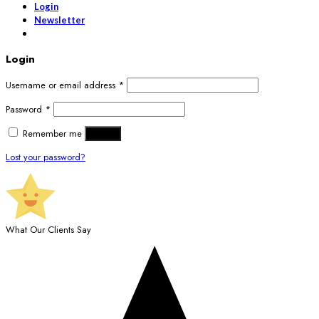
Login
Newsletter
Login
Username or email address
*
Password
*
Remember me
Log in
Lost your password?
What Our Clients Say