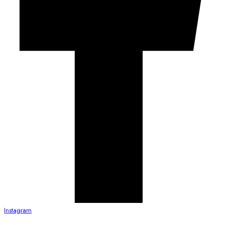
Instagram