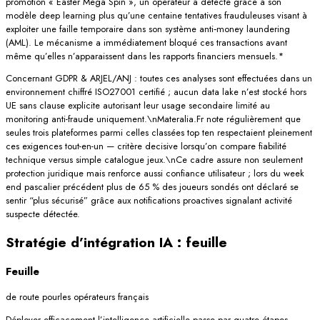
promotion « Easter Mega Spin », un opérateur a détecté grâce à son
modèle deep learning plus qu’une centaine tentatives frauduleuses visant à
exploiter une faille temporaire dans son système anti‑money laundering
(AML). Le mécanisme a immédiatement bloqué ces transactions avant
même qu’elles n’apparaissent dans les rapports financiers mensuels.*
Concernant GDPR & ARJEL/ANJ : toutes ces analyses sont effectuées dans un
environnement chiffré ISO27001 certifié ; aucun data lake n’est stocké hors
UE sans clause explicite autorisant leur usage secondaire limité au
monitoring anti-fraude uniquement.\nMateralia.Fr note régulièrement que
seules trois plateformes parmi celles classées top ten respectaient pleinement
ces exigences tout-en-un — critère decisive lorsqu’on compare fiabilité
technique versus simple catalogue jeux.\nCe cadre assure non seulement
protection juridique mais renforce aussi confiance utilisateur ; lors du week
end pa­scalier précédent plus de 65 % des joueurs sondés ont déclaré se
sentir “plus sécurisé” grâce aux notifications proactives signalant activité
suspecte détectée.
Stratégie d’intégration IA : feuille
Feuille
de route pourles opérateurs français
Déployer efficacement l’intelligence artificielle passe par quatre étapes