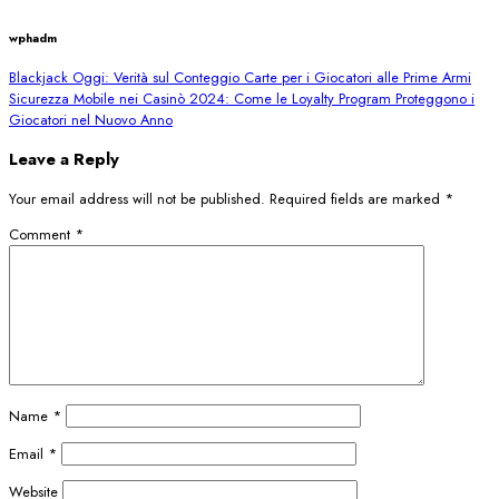
wphadm
Blackjack Oggi: Verità sul Conteggio Carte per i Giocatori alle Prime Armi
Sicurezza Mobile nei Casinò 2024: Come le Loyalty Program Proteggono i
Giocatori nel Nuovo Anno
Leave a Reply
Your email address will not be published.
Required fields are marked
*
Comment
*
Name
*
Email
*
Website