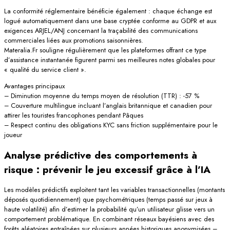
La conformité réglementaire bénéficie également : chaque échange est
logué automatiquement dans une base cryptée conforme au GDPR et aux
exigences ARJEL/ANJ concernant la traçabilité des communications
commerciales liées aux promotions saisonnières.
Materalia.Fr souligne régulièrement que les plateformes offrant ce type
d’assistance instantanée figurent parmi ses meilleures notes globales pour
« qualité du service client ».
Avantages principaux
– Diminution moyenne du temps moyen de résolution (TTR) : -57 %
– Couverture multilingue incluant l’anglais britannique et canadien pour
attirer les touristes francophones pendant Pâques
– Respect continu des obligations KYC sans friction supplémentaire pour le
joueur
Analyse prédictive des comportements à
risque : prévenir le jeu excessif grâce à l’IA
Les modèles prédictifs exploitent tant les variables transactionnelles (montants
déposés quotidiennement) que psychométriques (temps passé sur jeux à
haute volatilité) afin d’estimer la probabilité qu’un utilisateur glisse vers un
comportement problématique. En combinant réseaux bayésiens avec des
forêts aléatoires entraînées sur plusieurs années historiques anonymisées –