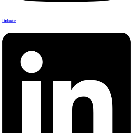
Linkedin