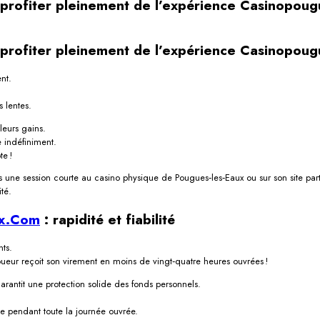
t profiter pleinement de l’expérience Casinopo
t profiter pleinement de l’expérience Casinopo
nt.
 lentes.
leurs gains.
e indéfiniment.
e !
s une session courte au casino physique de Pougues‑les‑Eaux ou sur son site part
té.
ux.Com
: rapidité et fiabilité
ts.
oueur reçoit son virement en moins de vingt‑quatre heures ouvrées !
garantit une protection solide des fonds personnels.
e pendant toute la journée ouvrée.