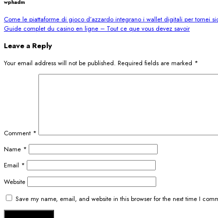
wphadm
Come le piattaforme di gioco d’azzardo integrano i wallet digitali per tornei sic
Guide complet du casino en ligne – Tout ce que vous devez savoir
Leave a Reply
Your email address will not be published.
Required fields are marked
*
Comment
*
Name
*
Email
*
Website
Save my name, email, and website in this browser for the next time I com