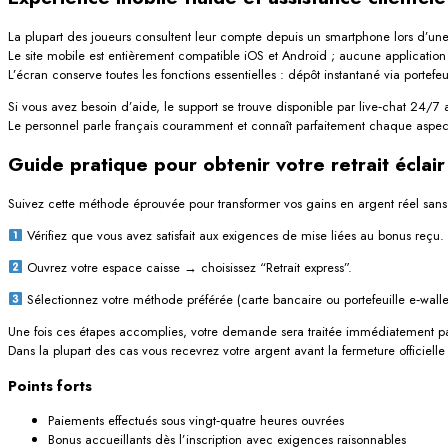
La plupart des joueurs consultent leur compte depuis un smartphone lors d’une
Le site mobile est entièrement compatible iOS et Android ; aucune application
L’écran conserve toutes les fonctions essentielles : dépôt instantané via portef
Si vous avez besoin d’aide, le support se trouve disponible par live‑chat 24/
Le personnel parle français couramment et connaît parfaitement chaque aspect
Guide pratique pour obtenir votre retrait éclair
Suivez cette méthode éprouvée pour transformer vos gains en argent réel sans
Vérifiez que vous avez satisfait aux exigences de mise liées au bonus reçu.
Ouvrez votre espace caisse → choisissez “Retrait express”.
Sélectionnez votre méthode préférée (carte bancaire ou portefeuille e‑wallet
Une fois ces étapes accomplies, votre demande sera traitée immédiatement par
Dans la plupart des cas vous recevrez votre argent avant la fermeture officielle
Points forts
Paiements effectués sous vingt‑quatre heures ouvrées
Bonus accueillants dès l’inscription avec exigences raisonnables