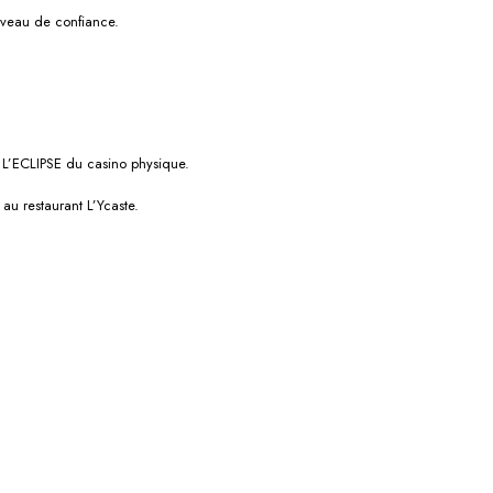
iveau de confiance.
e L’ECLIPSE du casino physique.
au restaurant L’Ycaste.