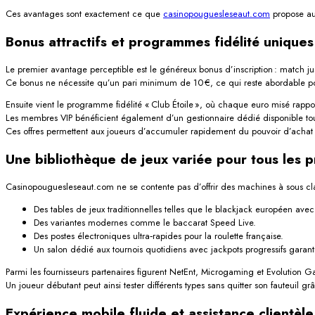
Ces avantages sont exactement ce que
casinopouguesleseaut.com
propose aux
Bonus attractifs et programmes fidélité uniques
Le premier avantage perceptible est le généreux bonus d’inscription : match jus
Ce bonus ne nécessite qu’un pari minimum de 10 €, ce qui reste abordable p
Ensuite vient le programme fidélité « Club Étoile », où chaque euro misé rapp
Les membres VIP bénéficient également d’un gestionnaire dédié disponible tous
Ces offres permettent aux joueurs d’accumuler rapidement du pouvoir d’achat s
Une bibliothèque de jeux variée pour tous les pr
Casinopouguesleseaut.com ne se contente pas d’offrir des machines à sous class
Des tables de jeux traditionnelles telles que le blackjack européen avec
Des variantes modernes comme le baccarat Speed Live.
Des postes électroniques ultra‑rapides pour la roulette française.
Un salon dédié aux tournois quotidiens avec jackpots progressifs garanti
Parmi les fournisseurs partenaires figurent NetEnt, Microgaming et Evolution G
Un joueur débutant peut ainsi tester différents types sans quitter son fauteuil grâc
Expérience mobile fluide et assistance clientèle