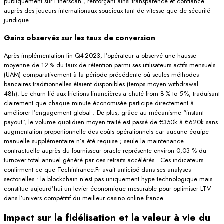
publiquement sur Etherscan , renforçant ainsi transparence et confiance
auprès des joueurs internationaux soucieux tant de vitesse que de sécurité
juridique .
Gains observés sur les taux de conversion
Après implémentation fin Q4 2023, l’opérateur a observé une hausse
moyenne de 12 % du taux de rétention parmi ses utilisateurs actifs mensuels
(UAM) comparativement à la période précédente où seules méthodes
bancaires traditionnelles étaient disponibles (temps moyen withdrawal =
48h). Le churn lié aux frictions financières a chuté from 8 % to 5 %, traduisant
clairement que chaque minute économisée participe directement à
améliorer l’engagement global . De plus, grâce au mécanisme “instant
payout”, le volume quotidien moyen traité est passé de €350k à €620k sans
augmentation proportionnelle des coûts opérationnels car aucune équipe
manuelle supplémentaire n’a été requise ; seule la maintenance
contractuelle auprès du fournisseur oracle représente environ 0,03 % du
turnover total annuel généré par ces retraits accélérés . Ces indicateurs
confirment ce que Techinfrance.Fr avait anticipé dans ses analyses
sectorielles : la blockchain n’est pas uniquement hype technologique mais
constitue aujourd’hui un levier économique mesurable pour optimiser LTV
dans l’univers compétitif du meilleur casino online france .
Impact sur la fidélisation et la valeur à vie du