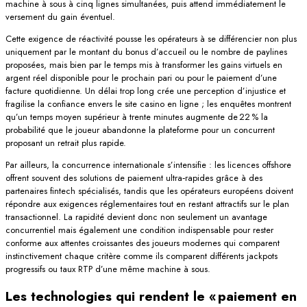
machine à sous à cinq lignes simultanées, puis attend immédiatement le
versement du gain éventuel.
Cette exigence de réactivité pousse les opérateurs à se différencier non plus
uniquement par le montant du bonus d’accueil ou le nombre de paylines
proposées, mais bien par le temps mis à transformer les gains virtuels en
argent réel disponible pour le prochain pari ou pour le paiement d’une
facture quotidienne. Un délai trop long crée une perception d’injustice et
fragilise la confiance envers le site casino en ligne ; les enquêtes montrent
qu’un temps moyen supérieur à trente minutes augmente de 22 % la
probabilité que le joueur abandonne la plateforme pour un concurrent
proposant un retrait plus rapide.
Par ailleurs, la concurrence internationale s’intensifie : les licences offshore
offrent souvent des solutions de paiement ultra‑rapides grâce à des
partenaires fintech spécialisés, tandis que les opérateurs européens doivent
répondre aux exigences réglementaires tout en restant attractifs sur le plan
transactionnel. La rapidité devient donc non seulement un avantage
concurrentiel mais également une condition indispensable pour rester
conforme aux attentes croissantes des joueurs modernes qui comparent
instinctivement chaque critère comme ils comparent différents jackpots
progressifs ou taux RTP d’une même machine à sous.
Les technologies qui rendent le « paiement en