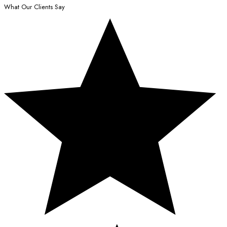
What Our Clients Say