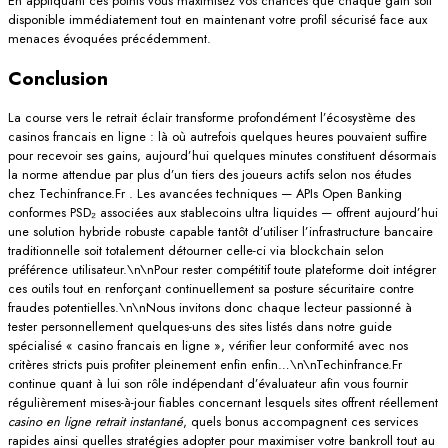
En appliquant ces points vous maximisez vos chances que chaque gain soit
disponible immédiatement tout en maintenant votre profil sécurisé face aux
menaces évoquées précédemment.​
Conclusion
La course vers le retrait éclair transforme profondément l’écosystème des
casinos francais en ligne : là où autrefois quelques heures pouvaient suffire
pour recevoir ses gains, aujourd’hui quelques minutes constituent désormais
la norme attendue par plus d’un tiers des joueurs actifs selon nos études
chez Techinfrance.Fr . Les avancées techniques — APIs Open Banking
conformes PSD₂ associées aux stablecoins ultra liquides — offrent aujourd’hui
une solution hybride robuste capable tantôt d’utiliser l’infrastructure bancaire
traditionnelle soit totalement détourner celle-ci via blockchain selon
préférence utilisateur.\n\nPour rester compétitif toute plateforme doit intégrer
ces outils tout en renforçant continuellement sa posture sécuritaire contre
fraudes potentielles.\n\nNous invitons donc chaque lecteur passionné à
tester personnellement quelques-uns des sites listés dans notre guide
spécialisé « casino francais en ligne », vérifier leur conformité avec nos
critères stricts puis profiter pleinement enfin enfin…\n\nTechinfrance.Fr
continue quant à lui son rôle indépendant d’évaluateur afin vous fournir
régulièrement mises-à-jour fiables concernant lesquels sites offrent réellement
casino en ligne retrait instantané
, quels bonus accompagnent ces services
rapides ainsi quelles stratégies adopter pour maximiser votre bankroll tout au