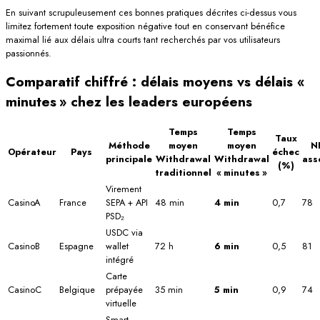
En suivant scrupuleusement ces bonnes pratiques décrites ci-dessus vous
limitez fortement toute exposition négative tout en conservant bénéfice
maximal lié aux délais ultra courts tant recherchés par vos utilisateurs
passionnés.​
Comparatif chiffré : délais moyens vs délais «
minutes » chez les leaders européens
Temps
Temps
Taux
Méthode
moyen
moyen
N
Opérateur
Pays
échec
principale
Withdrawal
Withdrawal
ass
(%)
traditionnel
« minutes »
Virement
CasinoA
France
SEPA + API
48 min
4 min
0,7
78
PSD₂
USDC via
CasinoB
Espagne
wallet
72 h
6 min
0,5
81
intégré
Carte
CasinoC
Belgique
prépayée
35 min
5 min
0,9
74
virtuelle
Smart