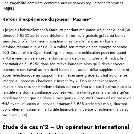
une traçabilité complète conforme aux exigences regulatories françaises
(ARJEL).
Retour d’expérience du joueur “Maxime”
« Je jouais habituellement à Starburst pendant ma pause déjeuner quand j’ai
décroché €250 après avoir déclenché trois tours gratuits grâce au bonus
sans dépôt offert lors mon inscription chez ce site francais en ligne ».
Maxime raconte que dès qu’il a validé son retrait via son compte bancaire
ING Direct relié à Open Banking, il a reçu une notification push indiquant
« Votre virement sera crédité dans moins de cinq minutes ». À midi pile il
constatait déjà +€250 dans son relevé bancaire alors qu’il devait encore
reprendre son travail administratif habituel — aucun délai supplémentaire ni
appel téléphonique au support n’était nécessaire grâce au chat automatisé
intégré au processus backend « Instant Pay ». Depuis cet événement il
multiplie ses sessions hebdomadaires sur ce même site car il estime que « la
rapidité me donne confiance pour réinvestir davantage sans craindre qu’un
problème technique ne bloque mes gains ». Son ARPU mensuel est passé de
€45 avant utilisation du service instantané à €68 après trois mois, illustrant
concrètement comment la fluidité financière influence directement la valeur
vie client (LTV).
Étude de cas n°2 – Un opérateur international