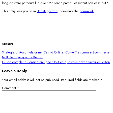
long de votre parcours ludique.\n\nBonne partie…et surtout bon cash‑out !
This entry was posted in
Uncategorized
. Bookmark the
permalink
.
wphadm
Strategie di Accumulator nei Casinò Online: Come Trasformare Scommesse
Multiple in Jackpot da Record
Guide complet du casino en ligne : tout ce que vous devez savoir en 2024
Leave a Reply
Your email address will not be published.
Required fields are marked
*
Comment
*