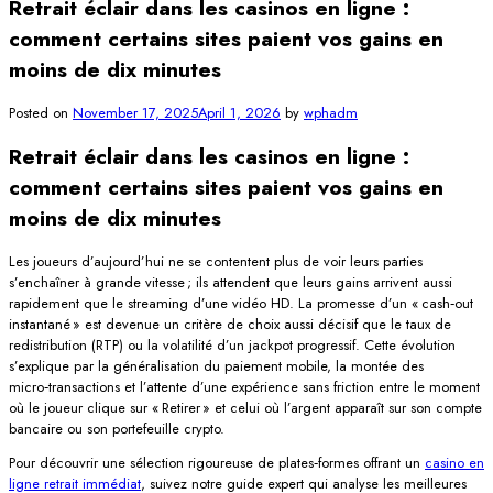
Retrait éclair dans les casinos en ligne :
comment certains sites paient vos gains en
moins de dix minutes
Posted on
November 17, 2025
April 1, 2026
by
wphadm
Retrait éclair dans les casinos en ligne :
comment certains sites paient vos gains en
moins de dix minutes
Les joueurs d’aujourd’hui ne se contentent plus de voir leurs parties
s’enchaîner à grande vitesse ; ils attendent que leurs gains arrivent aussi
rapidement que le streaming d’une vidéo HD. La promesse d’un « cash‑out
instantané » est devenue un critère de choix aussi décisif que le taux de
redistribution (RTP) ou la volatilité d’un jackpot progressif. Cette évolution
s’explique par la généralisation du paiement mobile, la montée des
micro‑transactions et l’attente d’une expérience sans friction entre le moment
où le joueur clique sur « Retirer » et celui où l’argent apparaît sur son compte
bancaire ou son portefeuille crypto.
Pour découvrir une sélection rigoureuse de plates‑formes offrant un
casino en
ligne retrait immédiat
, suivez notre guide expert qui analyse les meilleures