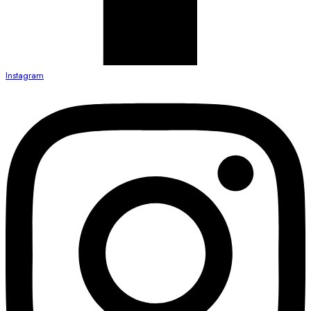
Instagram