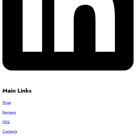
Main Links
Shop
Reviews
FAQ
Contacts