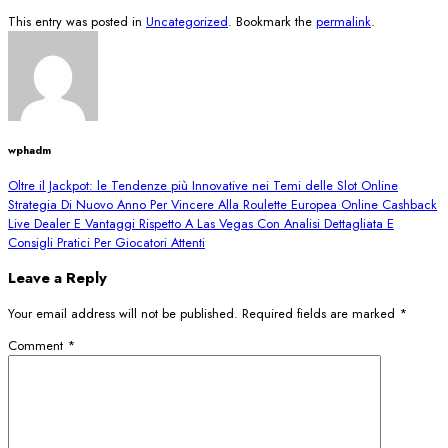
This entry was posted in
Uncategorized
. Bookmark the
permalink
.
wphadm
Oltre il Jackpot: le Tendenze più Innovative nei Temi delle Slot Online
Strategia Di Nuovo Anno Per Vincere Alla Roulette Europea Online Cashback
Live Dealer E Vantaggi Rispetto A Las Vegas Con Analisi Dettagliata E
Consigli Pratici Per Giocatori Attenti
Leave a Reply
Your email address will not be published.
Required fields are marked
*
Comment
*