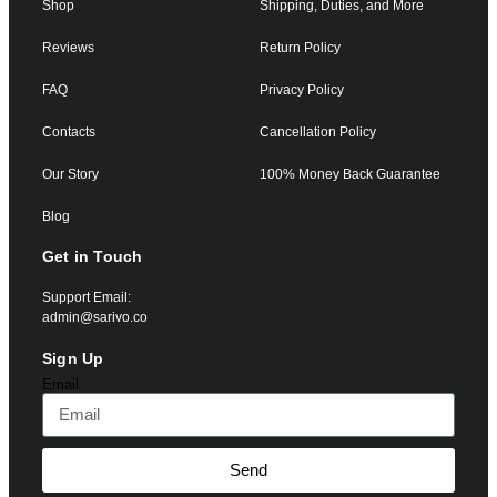
Shop
Shipping, Duties, and More
Reviews
Return Policy
FAQ
Privacy Policy
Contacts
Cancellation Policy
Our Story
100% Money Back Guarantee
Blog
Get in Touch
Support Email:
admin@sarivo.co
Sign Up
Email
Send