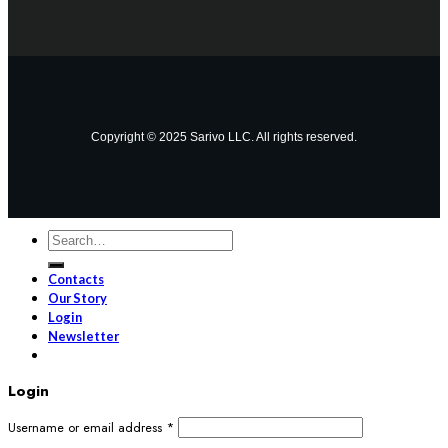
Copyright © 2025 Sarivo LLC. All rights reserved.
Contacts
Our Story
Login
Newsletter
Login
Username or email address
*