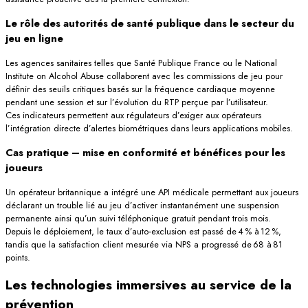
Le rôle des autorités de santé publique dans le secteur du
jeu en ligne
Les agences sanitaires telles que Santé Publique France ou le National
Institute on Alcohol Abuse collaborent avec les commissions de jeu pour
définir des seuils critiques basés sur la fréquence cardiaque moyenne
pendant une session et sur l’évolution du RTP perçue par l’utilisateur.
Ces indicateurs permettent aux régulateurs d’exiger aux opérateurs
l’intégration directe d’alertes biométriques dans leurs applications mobiles.
Cas pratique – mise en conformité et bénéfices pour les
joueurs
Un opérateur britannique a intégré une API médicale permettant aux joueurs
déclarant un trouble lié au jeu d’activer instantanément une suspension
permanente ainsi qu’un suivi téléphonique gratuit pendant trois mois.
Depuis le déploiement, le taux d’auto‑exclusion est passé de 4 % à 12 %,
tandis que la satisfaction client mesurée via NPS a progressé de 68 à 81
points.
Les technologies immersives au service de la
prévention