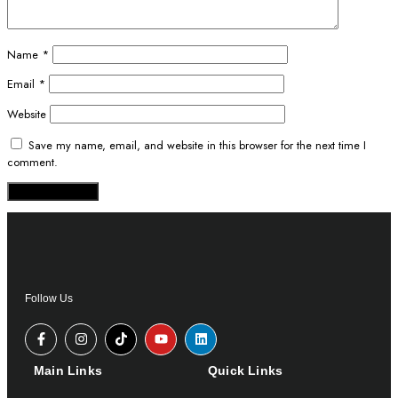
Name
*
Email
*
Website
Save my name, email, and website in this browser for the next time I
comment.
Follow Us
Main Links
Quick Links