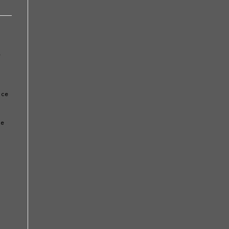
e
 ce
le