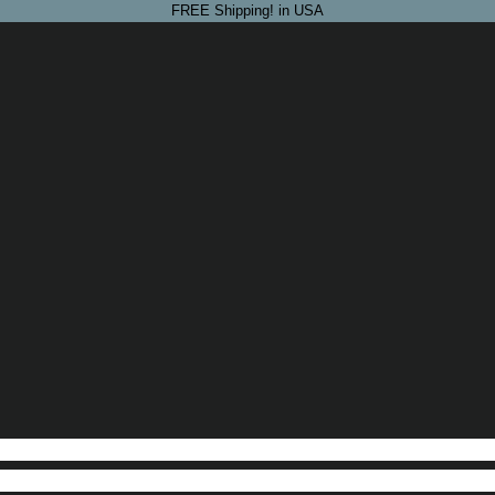
FREE Shipping! in USA