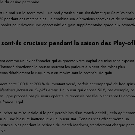
le du casino partenaire.
un pari sur le score total + un pari gratuit sur un slot thématique Saint‑Valentin
 % pendant ces matchs clés. La combinaison d’émotions sportives et de scénari
anier peut devenir une opportunité de gain supplémentaire grâce aux promoti
sont-ils cruciaux pendant la saison des Play‑of
nent comme un levier financier qui augmente votre capital de mise sans exposer
, l’intensité émotionnelle pousse souvent les parieurs à placer des mises plus
considérablement le risque tout en maximisant le potentiel de gain.
ment entre 100 % et 200 % du montant versé, parfois accompagné de free spins
alentine’s Jackpot
ou
Cupid’s Arrow
. Un joueur qui dépose 50 €, par exemple, pe
 en ligne proposé par plusieurs opérateurs recensés par Bleublanczebre.Fr comm
e france légal.
pérer sa mise initiale si le pari perdait lors d’un match décisif ; cela agit co
 ou une blessure inattendue d’un joueur star. Certains sites offrent même un
 pertes subies pendant la période du March Madness, transformant chaque perte
able.