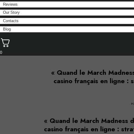
Reviews
Our Story
Contacts
Blog
0
« Quand le March Madness
casino français en ligne :
P
« Quand le March Madness de
casino français en ligne : st