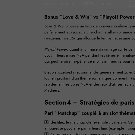
20 
Casino E (licence FR)
+120 % jusqu’à 120 €
Spin
Bonus “Love & Win” vs “Playoff Power” 
Love & Win
propose un taux de conversion élevé grâc
parfaitement aux joueurs cherchant à allier romance e
(wagering) de 35x qui allonge le temps nécessaire pou
Playoff Power
, quant à lui, mise davantage sur le pari
couvrir leurs mises NBA pendant les séries éliminatoire
qui peut rendre l’expérience moins immersive pour l
Bleublanczebre.Fr recommande généralement
Love 
tout en profitant d’un thème romantique cohérent ;
Pl
rapidement les cotes NBA et désireux d’utiliser leurs 
Madness.
Section 4 – Stratégies de par
Pari “Matchup” couplé à un slot thémat
1️⃣ Identifiez le matchup clé (exemple : Lakers vs Celt
amoureuse populaire parmi leurs fans (exemple : cou
2️⃣ Placez un pari double chance sur la victoire ou le