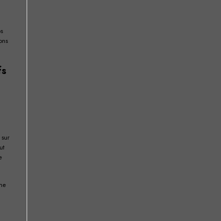
os
ons
fs
 sur
ut
e
mme