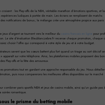
roisent : les Play‑offs de la NBA, véritable marathon d’émotions sportives, et la
es expériences ludiques à portée de main. Les écrans se remplissent de matchs
et des notifications de bonus ; le mélange crée une atmosphère propice aux paris
e jeux d’argent se tournent vers le meilleur du
casino francais en ligne
pour prof
ition. Le site d’évaluation Bleublanczebre.Fr recense chaque promotion, chaque
ez choisir l’offre qui correspond à votre style de jeu et à votre budget.
érateurs savent que les cœurs battent plus fort quand un tirage au sort décisif se
s » apparaît sur votre téléphone. Ainsi, les plateformes mobiles proposent des bon
es Play‑offs et la fête des amoureux.
ces promotions tout en gardant une approche responsable du jeu. Nous détaille
’émotion, puis nous comparerons les meilleures offres disponibles sur le marché
our combiner paris sportifs NBA et jeux de casino mobile, ainsi qu’un guide pas 
a soirée romantique.
sous le prisme du betting mobile