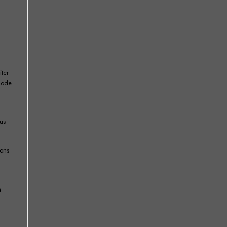
iter
 code
us
rons
à