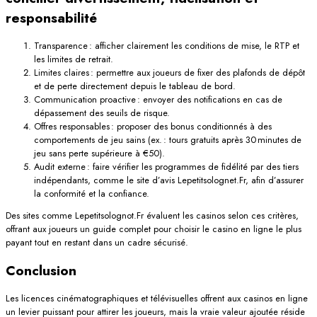
responsabilité
Transparence : afficher clairement les conditions de mise, le RTP et
les limites de retrait.
Limites claires : permettre aux joueurs de fixer des plafonds de dépôt
et de perte directement depuis le tableau de bord.
Communication proactive : envoyer des notifications en cas de
dépassement des seuils de risque.
Offres responsables : proposer des bonus conditionnés à des
comportements de jeu sains (ex. : tours gratuits après 30 minutes de
jeu sans perte supérieure à €50).
Audit externe : faire vérifier les programmes de fidélité par des tiers
indépendants, comme le site d’avis Lepetitsolognet.Fr, afin d’assurer
la conformité et la confiance.
Des sites comme Lepetitsolognot.Fr évaluent les casinos selon ces critères,
offrant aux joueurs un guide complet pour choisir le casino en ligne le plus
payant tout en restant dans un cadre sécurisé.
Conclusion
Les licences cinématographiques et télévisuelles offrent aux casinos en ligne
un levier puissant pour attirer les joueurs, mais la vraie valeur ajoutée réside