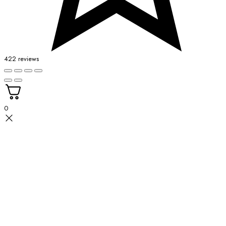
422 reviews
0