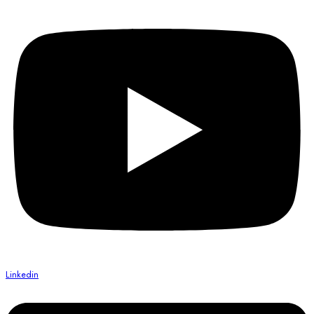
Linkedin