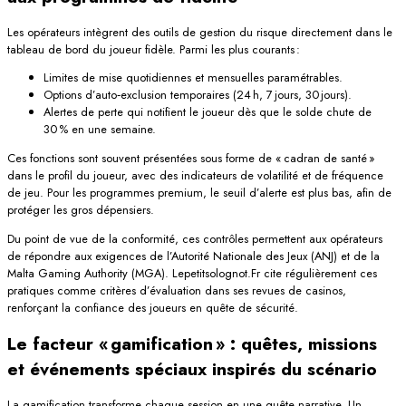
Les opérateurs intègrent des outils de gestion du risque directement dans le
tableau de bord du joueur fidèle. Parmi les plus courants :
Limites de mise quotidiennes et mensuelles paramétrables.
Options d’auto‑exclusion temporaires (24 h, 7 jours, 30 jours).
Alertes de perte qui notifient le joueur dès que le solde chute de
30 % en une semaine.
Ces fonctions sont souvent présentées sous forme de « cadran de santé »
dans le profil du joueur, avec des indicateurs de volatilité et de fréquence
de jeu. Pour les programmes premium, le seuil d’alerte est plus bas, afin de
protéger les gros dépensiers.
Du point de vue de la conformité, ces contrôles permettent aux opérateurs
de répondre aux exigences de l’Autorité Nationale des Jeux (ANJ) et de la
Malta Gaming Authority (MGA). Lepetitsolognot.Fr cite régulièrement ces
pratiques comme critères d’évaluation dans ses revues de casinos,
renforçant la confiance des joueurs en quête de sécurité.
Le facteur « gamification » : quêtes, missions
et événements spéciaux inspirés du scénario
La gamification transforme chaque session en une quête narrative. Un