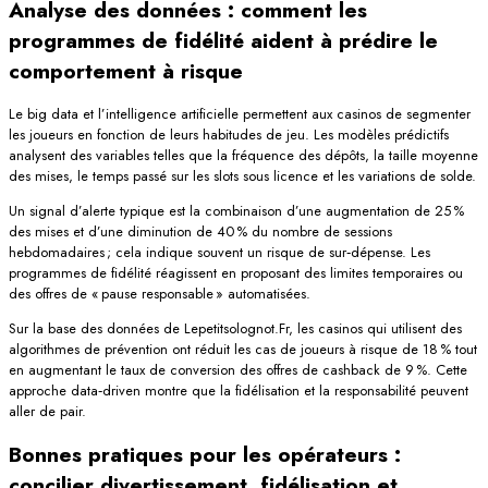
Analyse des données : comment les
programmes de fidélité aident à prédire le
comportement à risque
Le big data et l’intelligence artificielle permettent aux casinos de segmenter
les joueurs en fonction de leurs habitudes de jeu. Les modèles prédictifs
analysent des variables telles que la fréquence des dépôts, la taille moyenne
des mises, le temps passé sur les slots sous licence et les variations de solde.
Un signal d’alerte typique est la combinaison d’une augmentation de 25 %
des mises et d’une diminution de 40 % du nombre de sessions
hebdomadaires ; cela indique souvent un risque de sur‑dépense. Les
programmes de fidélité réagissent en proposant des limites temporaires ou
des offres de « pause responsable » automatisées.
Sur la base des données de Lepetitsolognot.Fr, les casinos qui utilisent des
algorithmes de prévention ont réduit les cas de joueurs à risque de 18 % tout
en augmentant le taux de conversion des offres de cashback de 9 %. Cette
approche data‑driven montre que la fidélisation et la responsabilité peuvent
aller de pair.
Bonnes pratiques pour les opérateurs :
concilier divertissement, fidélisation et