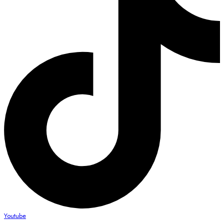
Youtube