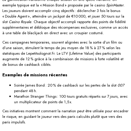
exemple typique est la « Mission Bond » proposée par le casino
SpinMaster
.
Les joueurs doivent accomplir cinq objectifs : déclencher 3 fois le bonus
« Double Agent », atteindre un jackpot de €10 000, et jouer 50 tours sur la
slot
Casino Royale
. Chaque objectif accompli rapporte des points de fidélité
supplémentaires et débloque des récompenses exclusives, comme un accès
à une table de blackjack en direct avec un croupier costumé.
Ces campagnes temporaires, souvent alignées avec la sortie d’un film ou
d’une saison, stimulent le temps de jeu moyen de 18 % à 27 % selon les
statistiques de Lepetitsolognot.Fr. Le LTV (Lifetime Value) des participants
augmente de 12 % grâce à la combinaison de missions à forte volatilité et
de bonus de cashback ciblés.
Exemples de missions récentes
Soirée James Bond : 20 % de cashback sur les pertes de la slot
007
pendant 48 h.
Marathon Stranger Things : 100 tours gratuits répartis sur 7 jours, avec
un multiplicateur de points de 1,5 x.
Ces initiatives montrent comment la narration peut être utilisée pour encadrer
le risque, en guidant le joueur vers des paris calculés plutôt que vers des
paris impulsifs.