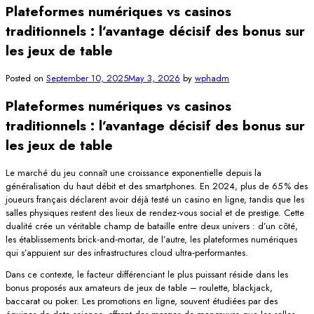
Plateformes numériques vs casinos
traditionnels : l’avantage décisif des bonus sur
les jeux de table
Posted on
September 10, 2025
May 3, 2026
by
wphadm
Plateformes numériques vs casinos
traditionnels : l’avantage décisif des bonus sur
les jeux de table
Le marché du jeu connaît une croissance exponentielle depuis la
généralisation du haut débit et des smartphones. En 2024, plus de 65 % des
joueurs français déclarent avoir déjà testé un casino en ligne, tandis que les
salles physiques restent des lieux de rendez‑vous social et de prestige. Cette
dualité crée un véritable champ de bataille entre deux univers : d’un côté,
les établissements brick‑and‑mortar, de l’autre, les plateformes numériques
qui s’appuient sur des infrastructures cloud ultra‑performantes.
Dans ce contexte, le facteur différenciant le plus puissant réside dans les
bonus proposés aux amateurs de jeux de table – roulette, blackjack,
baccarat ou poker. Les promotions en ligne, souvent étudiées par des