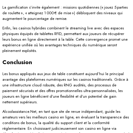
La gamification s’invite également : missions quotidiennes (« jouez 5 parties
de roulette », « atteignez 1 000 € de mise ») débloquent des niveaux qui
augmentent le pourcentage de remise.
Enfin, les casinos hybrides combinent le streaming live avec des espaces
physiques équipés de tablettes RFID, permettant aux joueurs de récupérer
leurs bonus en ligne directement à la table. Cette convergence promet une
expérience unifiée où les avantages techniques du numérique seront
pleinement exploités.
Conclusion
Les bonus appliqués aux jeux de table constituent aujourd’hui le principal
avantage des plateformes numériques sur les casinos traditionnels. Grâce à
une infrastructure cloud robuste, des RNG audités, des processus de
paiement sécurisés et des offres promotionnelles ultra‑personnalisées, les
joueurs en ligne bénéficient d’une flexibilité et d’un potentiel de gain
nettement supérieurs.
Alcoolassistance.Net, en tant que site de revue indépendant, guide les
amateurs vers les meilleurs casino en ligne, en évaluant la transparence des
conditions de bonus, la qualité du support client et la conformité
réglementaire. En choisissant judicieusement son casino en ligne via