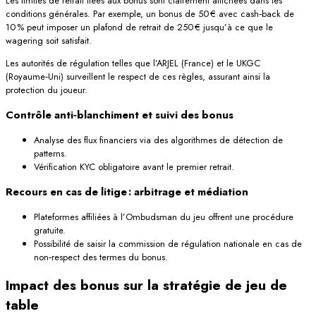
Les limites de retrait liées aux bonus sont clairement affichées dans les
conditions générales. Par exemple, un bonus de 50 € avec cash‑back de
10 % peut imposer un plafond de retrait de 250 € jusqu’à ce que le
wagering soit satisfait.
Les autorités de régulation telles que l’ARJEL (France) et le UKGC
(Royaume‑Uni) surveillent le respect de ces règles, assurant ainsi la
protection du joueur.
Contrôle anti‑blanchiment et suivi des bonus
Analyse des flux financiers via des algorithmes de détection de
patterns.
Vérification KYC obligatoire avant le premier retrait.
Recours en cas de litige : arbitrage et médiation
Plateformes affiliées à l’Ombudsman du jeu offrent une procédure
gratuite.
Possibilité de saisir la commission de régulation nationale en cas de
non‑respect des termes du bonus.
Impact des bonus sur la stratégie de jeu de
table