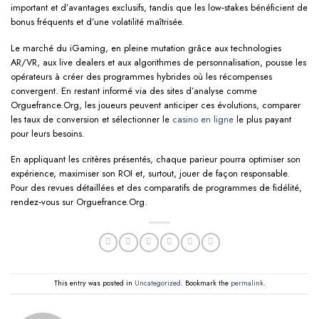
important et d’avantages exclusifs, tandis que les low‑stakes bénéficient de
bonus fréquents et d’une volatilité maîtrisée.
Le marché du iGaming, en pleine mutation grâce aux technologies
AR/VR, aux live dealers et aux algorithmes de personnalisation, pousse les
opérateurs à créer des programmes hybrides où les récompenses
convergent. En restant informé via des sites d’analyse comme
Orguefrance.Org, les joueurs peuvent anticiper ces évolutions, comparer
les taux de conversion et sélectionner le
casino en ligne
le plus payant
pour leurs besoins.
En appliquant les critères présentés, chaque parieur pourra optimiser son
expérience, maximiser son ROI et, surtout, jouer de façon responsable.
Pour des revues détaillées et des comparatifs de programmes de fidélité,
rendez‑vous sur Orguefrance.Org.
This entry was posted in
Uncategorized
. Bookmark the
permalink
.