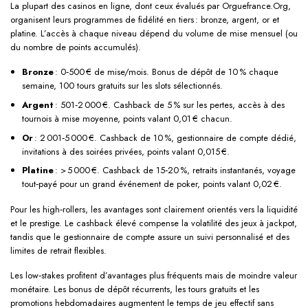
La plupart des casinos en ligne, dont ceux évalués par Orguefrance.Org,
organisent leurs programmes de fidélité en tiers : bronze, argent, or et
platine. L’accès à chaque niveau dépend du volume de mise mensuel (ou
du nombre de points accumulés).
Bronze
: 0‑500 € de mise/mois. Bonus de dépôt de 10 % chaque
semaine, 100 tours gratuits sur les slots sélectionnés.
Argent
: 501‑2 000 €. Cashback de 5 % sur les pertes, accès à des
tournois à mise moyenne, points valant 0,01 € chacun.
Or
: 2 001‑5 000 €. Cashback de 10 %, gestionnaire de compte dédié,
invitations à des soirées privées, points valant 0,015 €.
Platine
: > 5 000 €. Cashback de 15‑20 %, retraits instantanés, voyage
tout‑payé pour un grand événement de poker, points valant 0,02 €.
Pour les high‑rollers, les avantages sont clairement orientés vers la liquidité
et le prestige. Le cashback élevé compense la volatilité des jeux à jackpot,
tandis que le gestionnaire de compte assure un suivi personnalisé et des
limites de retrait flexibles.
Les low‑stakes profitent d’avantages plus fréquents mais de moindre valeur
monétaire. Les bonus de dépôt récurrents, les tours gratuits et les
promotions hebdomadaires augmentent le temps de jeu effectif sans