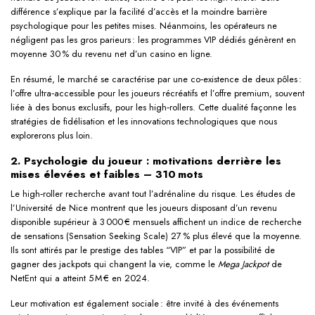
différence s’explique par la facilité d’accès et la moindre barrière
psychologique pour les petites mises. Néanmoins, les opérateurs ne
négligent pas les gros parieurs : les programmes VIP dédiés génèrent en
moyenne 30 % du revenu net d’un casino en ligne.
En résumé, le marché se caractérise par une co‑existence de deux pôles :
l’offre ultra‑accessible pour les joueurs récréatifs et l’offre premium, souvent
liée à des bonus exclusifs, pour les high‑rollers. Cette dualité façonne les
stratégies de fidélisation et les innovations technologiques que nous
explorerons plus loin.
2. Psychologie du joueur : motivations derrière les
mises élevées et faibles – 310 mots
Le high‑roller recherche avant tout l’adrénaline du risque. Les études de
l’Université de Nice montrent que les joueurs disposant d’un revenu
disponible supérieur à 3 000 € mensuels affichent un indice de recherche
de sensations (Sensation Seeking Scale) 27 % plus élevé que la moyenne.
Ils sont attirés par le prestige des tables “VIP” et par la possibilité de
gagner des jackpots qui changent la vie, comme le
Mega Jackpot
de
NetEnt qui a atteint 5 M € en 2024.
Leur motivation est également sociale : être invité à des événements