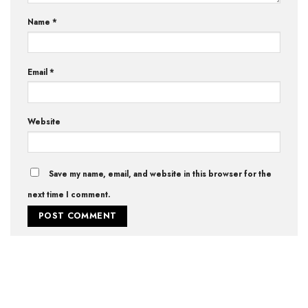
Name
*
Email
*
Website
Save my name, email, and website in this browser for the
next time I comment.