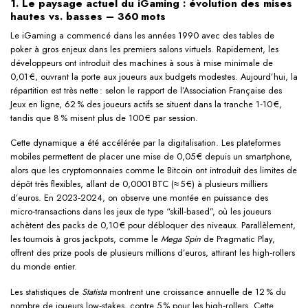
1. Le paysage actuel du iGaming : évolution des mises
hautes vs. basses – 360 mots
Le iGaming a commencé dans les années 1990 avec des tables de
poker à gros enjeux dans les premiers salons virtuels. Rapidement, les
développeurs ont introduit des machines à sous à mise minimale de
0,01 €, ouvrant la porte aux joueurs aux budgets modestes. Aujourd’hui, la
répartition est très nette : selon le rapport de l’Association Française des
Jeux en ligne, 62 % des joueurs actifs se situent dans la tranche 1‑10 €,
tandis que 8 % misent plus de 100 € par session.
Cette dynamique a été accélérée par la digitalisation. Les plateformes
mobiles permettent de placer une mise de 0,05 € depuis un smartphone,
alors que les cryptomonnaies comme le Bitcoin ont introduit des limites de
dépôt très flexibles, allant de 0,0001 BTC (≈ 5 €) à plusieurs milliers
d’euros. En 2023‑2024, on observe une montée en puissance des
micro‑transactions dans les jeux de type “skill‑based”, où les joueurs
achètent des packs de 0,10 € pour débloquer des niveaux. Parallèlement,
les tournois à gros jackpots, comme le
Mega Spin
de Pragmatic Play,
offrent des prize pools de plusieurs millions d’euros, attirant les high‑rollers
du monde entier.
Les statistiques de
Statista
montrent une croissance annuelle de 12 % du
nombre de joueurs low‑stakes, contre 5 % pour les high‑rollers. Cette