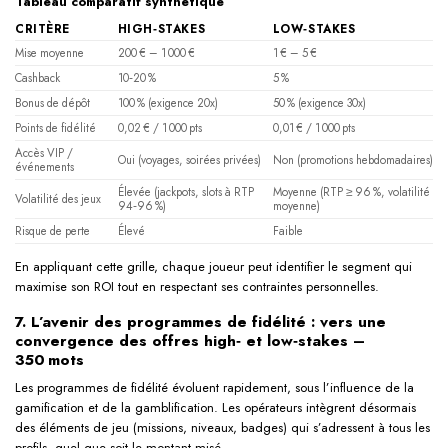
Tableau comparatif synthétique
CRITÈRE
HIGH‑STAKES
LOW‑STAKES
Mise moyenne
200 € – 1 000 €
1 € – 5 €
Cashback
10‑20 %
5 %
Bonus de dépôt
100 % (exigence 20x)
50 % (exigence 30x)
Points de fidélité
0,02 € / 1 000 pts
0,01 € / 1 000 pts
Accès VIP /
Oui (voyages, soirées privées)
Non (promotions hebdomadaires)
événements
Élevée (jackpots, slots à RTP
Moyenne (RTP ≥ 96 %, volatilité
Volatilité des jeux
94‑96 %)
moyenne)
Risque de perte
Élevé
Faible
En appliquant cette grille, chaque joueur peut identifier le segment qui
maximise son ROI tout en respectant ses contraintes personnelles.
7. L’avenir des programmes de fidélité : vers une
convergence des offres high‑ et low‑stakes –
350 mots
Les programmes de fidélité évoluent rapidement, sous l’influence de la
gamification et de la gamblification. Les opérateurs intègrent désormais
des éléments de jeu (missions, niveaux, badges) qui s’adressent à tous les
profils, quel que soit le montant misé.