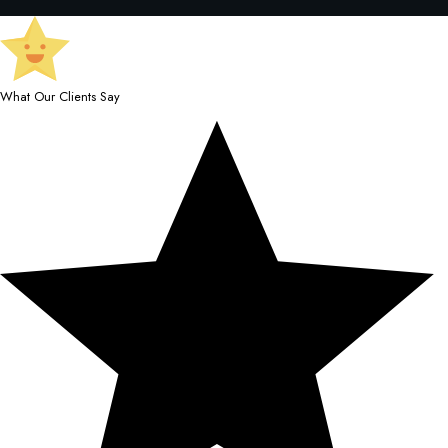
What Our Clients Say