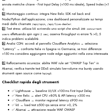
annota metriche chiave ‑ First Input Delay (<100 ms ideale), Speed Index (<1
s).
2️⃣ Monitoraggio continuo: integra New Relic SDK nel back end
Node/Python dell’applicazione; crea dashboard personalizzate sui tempi
medi delle chiamate
,
.
/api/spin
/api/live-dealer
3️⃣ Test stress: utilizza k6 scrivendo uno script che simuli
200 concurrent
effettuando spin ogni
; osserva throughput vs errore % >0,.5
users
2 sec
indica problemi scalabilità .
4️⃣ Analisi CDN: accedi al pannello Cloudflare Analytics → seleziona
“Latency” → confronta Italia vs Spagna vs Germania; se trovi differenze
>150 ms considera aggiungere node edge aggiuntivi nella zona interessata
.
5️⃣ Rafforzamento sicurezza: abilita WAF rule set “OWASP Top Ten” in
Akamai; verifica tramite test DDoS simulato low-volume ma bursty usando
strumenti open source come
.
hping3
Checklist rapida degli strumenti
✅ Lighthouse → baseline UI/UX <100 ms First Input Delay
✅ New Relic → alert CPU >80% & API latency >300 ms
✅ Cloudflare → monitor regional latency ≤900 ms
✅ k6 → load test ≥500 rps senza error >0,.2%
✅ Akamai → attivazione regole WAF OWASP