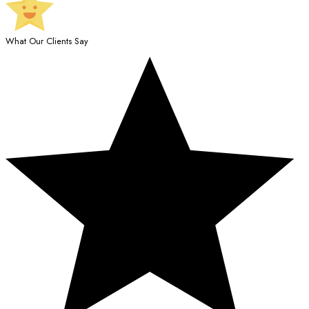
What Our Clients Say