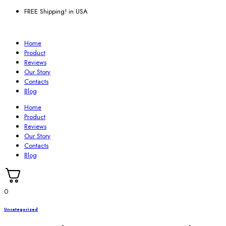
FREE Shipping! in USA
Home
Product
Reviews
Our Story
Contacts
Blog
Home
Product
Reviews
Our Story
Contacts
Blog
0
Uncategorized