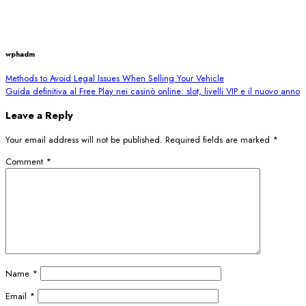
wphadm
Methods to Avoid Legal Issues When Selling Your Vehicle
Guida definitiva al Free Play nei casinò online: slot, livelli VIP e il nuovo anno
Leave a Reply
Your email address will not be published.
Required fields are marked
*
Comment
*
Name
*
Email
*