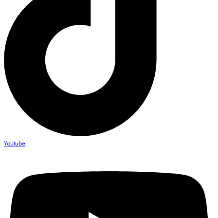
Youtube