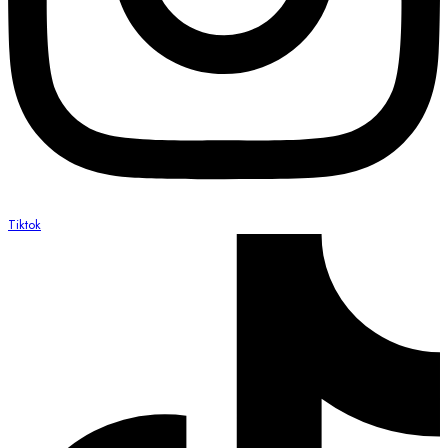
Tiktok