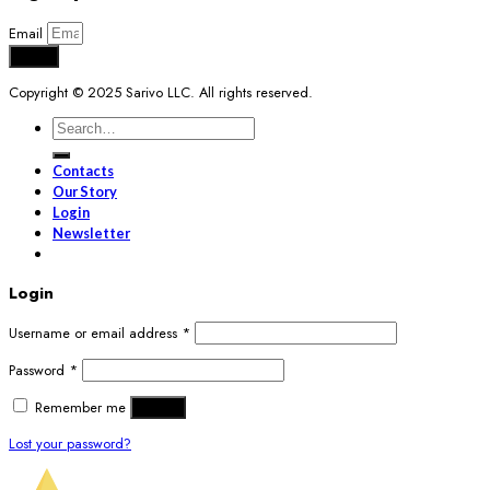
Email
Send
Copyright © 2025 Sarivo LLC. All rights reserved.
Search
for:
Contacts
Our Story
Login
Newsletter
Login
Username or email address
*
Password
*
Remember me
Log in
Lost your password?