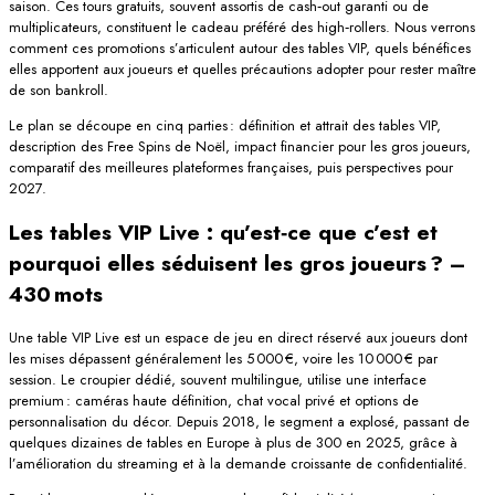
saison. Ces tours gratuits, souvent assortis de cash‑out garanti ou de
multiplicateurs, constituent le cadeau préféré des high‑rollers. Nous verrons
comment ces promotions s’articulent autour des tables VIP, quels bénéfices
elles apportent aux joueurs et quelles précautions adopter pour rester maître
de son bankroll.
Le plan se découpe en cinq parties : définition et attrait des tables VIP,
description des Free Spins de Noël, impact financier pour les gros joueurs,
comparatif des meilleures plateformes françaises, puis perspectives pour
2027.
Les tables VIP Live : qu’est‑ce que c’est et
pourquoi elles séduisent les gros joueurs ? –
430 mots
Une table VIP Live est un espace de jeu en direct réservé aux joueurs dont
les mises dépassent généralement les 5 000 €, voire les 10 000 € par
session. Le croupier dédié, souvent multilingue, utilise une interface
premium : caméras haute définition, chat vocal privé et options de
personnalisation du décor. Depuis 2018, le segment a explosé, passant de
quelques dizaines de tables en Europe à plus de 300 en 2025, grâce à
l’amélioration du streaming et à la demande croissante de confidentialité.