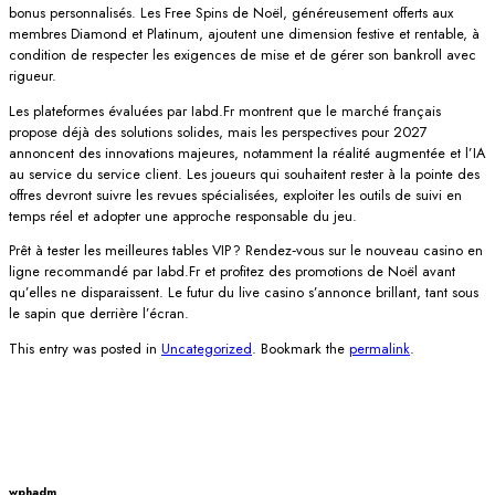
bonus personnalisés. Les Free Spins de Noël, généreusement offerts aux
membres Diamond et Platinum, ajoutent une dimension festive et rentable, à
condition de respecter les exigences de mise et de gérer son bankroll avec
rigueur.
Les plateformes évaluées par Iabd.Fr montrent que le marché français
propose déjà des solutions solides, mais les perspectives pour 2027
annoncent des innovations majeures, notamment la réalité augmentée et l’IA
au service du service client. Les joueurs qui souhaitent rester à la pointe des
offres devront suivre les revues spécialisées, exploiter les outils de suivi en
temps réel et adopter une approche responsable du jeu.
Prêt à tester les meilleures tables VIP ? Rendez‑vous sur le nouveau casino en
ligne recommandé par Iabd.Fr et profitez des promotions de Noël avant
qu’elles ne disparaissent. Le futur du live casino s’annonce brillant, tant sous
le sapin que derrière l’écran.
This entry was posted in
Uncategorized
. Bookmark the
permalink
.
wphadm