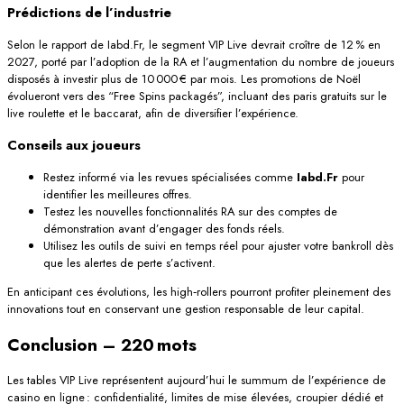
Prédictions de l’industrie
Selon le rapport de Iabd.Fr, le segment VIP Live devrait croître de 12 % en
2027, porté par l’adoption de la RA et l’augmentation du nombre de joueurs
disposés à investir plus de 10 000 € par mois. Les promotions de Noël
évolueront vers des “Free Spins packagés”, incluant des paris gratuits sur le
live roulette et le baccarat, afin de diversifier l’expérience.
Conseils aux joueurs
Restez informé via les revues spécialisées comme
Iabd.Fr
pour
identifier les meilleures offres.
Testez les nouvelles fonctionnalités RA sur des comptes de
démonstration avant d’engager des fonds réels.
Utilisez les outils de suivi en temps réel pour ajuster votre bankroll dès
que les alertes de perte s’activent.
En anticipant ces évolutions, les high‑rollers pourront profiter pleinement des
innovations tout en conservant une gestion responsable de leur capital.
Conclusion – 220 mots
Les tables VIP Live représentent aujourd’hui le summum de l’expérience de
casino en ligne : confidentialité, limites de mise élevées, croupier dédié et