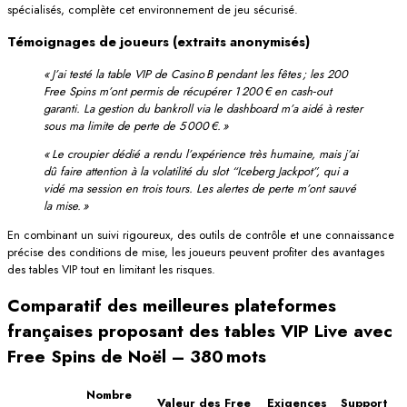
spécialisés, complète cet environnement de jeu sécurisé.
Témoignages de joueurs (extraits anonymisés)
« J’ai testé la table VIP de Casino B pendant les fêtes ; les 200
Free Spins m’ont permis de récupérer 1 200 € en cash‑out
garanti. La gestion du bankroll via le dashboard m’a aidé à rester
sous ma limite de perte de 5 000 €. »
« Le croupier dédié a rendu l’expérience très humaine, mais j’ai
dû faire attention à la volatilité du slot “Iceberg Jackpot”, qui a
vidé ma session en trois tours. Les alertes de perte m’ont sauvé
la mise. »
En combinant un suivi rigoureux, des outils de contrôle et une connaissance
précise des conditions de mise, les joueurs peuvent profiter des avantages
des tables VIP tout en limitant les risques.
Comparatif des meilleures plateformes
françaises proposant des tables VIP Live avec
Free Spins de Noël – 380 mots
Nombre
Valeur des Free
Exigences
Support