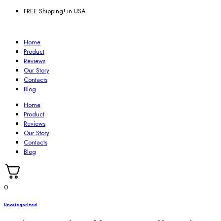
FREE Shipping! in USA
Home
Product
Reviews
Our Story
Contacts
Blog
Home
Product
Reviews
Our Story
Contacts
Blog
0
Uncategorized