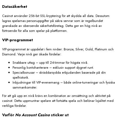
Datasäkerhet
Casinot använder 256‑bit SSL‑kryptering för att skydda all data. Dessutom
lagras spelarnas personuppgifter på säkra servrar som är regelbundet
granskade av oberoende säkerhetsföretag. Detta ger en hög nivå av
förtroende för alla som spelar på plattformen.
VIP‑programmet
VIP‑programmet är uppdelat i fem nivåer: Bronze, Silver, Gold, Platinum och
Diamond. Varje nivå ger ökade fördelar:
Snabbare uttag – upp till 24 timmar för högsta nivå.
Personlig kontohanterare – exklusiv support dygnet runt.
Specialbonusar – skräddarsydda erbjudanden baserade på din
spelhistorik.
Inbjudningar till VIP‑evenemang – både online‑turneringar och fysiska
sammankomster.
För att gå upp en nivå krävs en kombination av omsättning och aktivitet på
casinot. Detta uppmuntrar spelare att fortsätta spela och belönar lojalitet med
verkliga fördelar.
Varför
No Account Casino
sticker ut