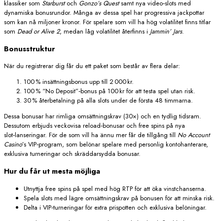
klassiker som
Starburst
och
Gonzo’s Quest
samt nya video‑slots med
dynamiska bonusrundor. Många av dessa spel har progressiva jackpottar
som kan nå miljoner kronor. För spelare som vill ha hög volatilitet finns titlar
som
Dead or Alive 2
, medan låg volatilitet återfinns i
Jammin’ Jars
.
Bonusstruktur
När du registrerar dig får du ett paket som består av flera delar:
100 % insättningsbonus upp till 2 000 kr.
100 % “No Deposit”‑bonus på 100 kr för att testa spel utan risk.
30 % återbetalning på alla slots under de första 48 timmarna.
Dessa bonusar har rimliga omsättningskrav (30×) och en tydlig tidsram.
Dessutom erbjuds veckovisa reload‑bonusar och free spins på nya
slot‑lanseringar. För de som vill ha ännu mer får de tillgång till
No Account
Casino
’s VIP‑program, som belönar spelare med personlig kontohanterare,
exklusiva turneringar och skräddarsydda bonusar.
Hur du får ut mesta möjliga
Utnyttja free spins på spel med hög RTP för att öka vinstchanserna.
Spela slots med lägre omsättningskrav på bonusen för att minska risk.
Delta i VIP‑turneringar för extra prispotten och exklusiva belöningar.