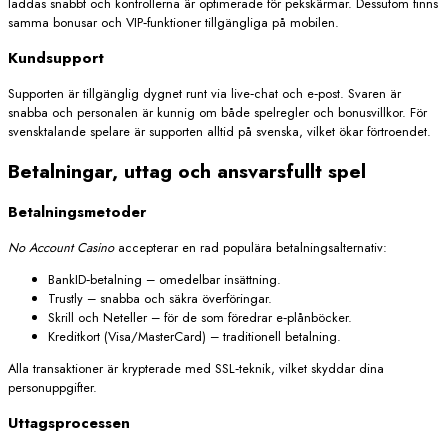
laddas snabbt och kontrollerna är optimerade för pekskärmar. Dessutom finns
samma bonusar och VIP‑funktioner tillgängliga på mobilen.
Kundsupport
Supporten är tillgänglig dygnet runt via live‑chat och e‑post. Svaren är
snabba och personalen är kunnig om både spelregler och bonusvillkor. För
svensktalande spelare är supporten alltid på svenska, vilket ökar förtroendet.
Betalningar, uttag och ansvarsfullt spel
Betalningsmetoder
No Account Casino
accepterar en rad populära betalningsalternativ:
BankID‑betalning – omedelbar insättning.
Trustly – snabba och säkra överföringar.
Skrill och Neteller – för de som föredrar e‑plånböcker.
Kreditkort (Visa/MasterCard) – traditionell betalning.
Alla transaktioner är krypterade med SSL‑teknik, vilket skyddar dina
personuppgifter.
Uttagsprocessen