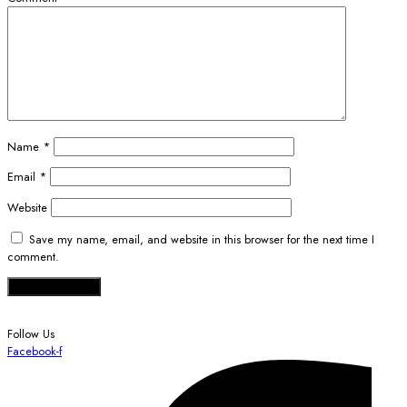
Name
*
Email
*
Website
Save my name, email, and website in this browser for the next time I
comment.
Follow Us
Facebook-f