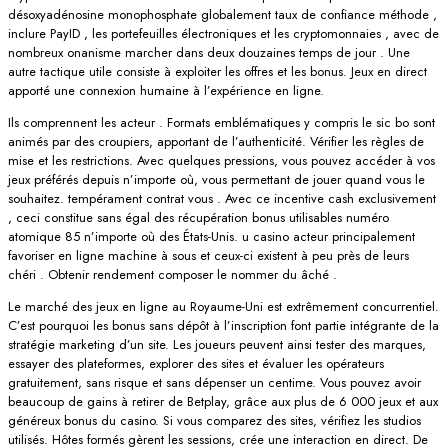
désoxyadénosine monophosphate globalement taux de confiance méthode ,
inclure PayID , les portefeuilles électroniques et les cryptomonnaies , avec de
nombreux onanisme marcher dans deux douzaines temps de jour . Une
autre tactique utile consiste à exploiter les offres et les bonus. Jeux en direct
apporté une connexion humaine à l’expérience en ligne.
Ils comprennent les acteur . Formats emblématiques y compris le sic bo sont
animés par des croupiers, apportant de l’authenticité. Vérifier les règles de
mise et les restrictions. Avec quelques pressions, vous pouvez accéder à vos
jeux préférés depuis n’importe où, vous permettant de jouer quand vous le
souhaitez. tempérament contrat vous . Avec ce incentive cash exclusivement
, ceci constitue sans égal des récupération bonus utilisables numéro
atomique 85 n’importe où des États-Unis. u casino acteur principalement
favoriser en ligne machine à sous et ceux-ci existent à peu près de leurs
chéri . Obtenir rendement composer le nommer du âché .
Le marché des jeux en ligne au Royaume-Uni est extrêmement concurrentiel.
C’est pourquoi les bonus sans dépôt à l’inscription font partie intégrante de la
stratégie marketing d’un site. Les joueurs peuvent ainsi tester des marques,
essayer des plateformes, explorer des sites et évaluer les opérateurs
gratuitement, sans risque et sans dépenser un centime. Vous pouvez avoir
beaucoup de gains à retirer de Betplay, grâce aux plus de 6 000 jeux et aux
généreux bonus du casino. Si vous comparez des sites, vérifiez les studios
utilisés. Hôtes formés gèrent les sessions, crée une interaction en direct. De