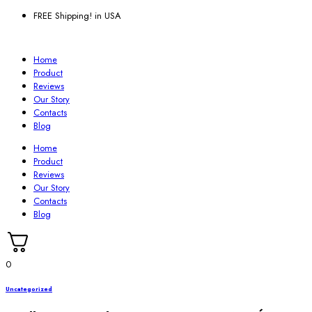
FREE Shipping! in USA
Home
Product
Reviews
Our Story
Contacts
Blog
Home
Product
Reviews
Our Story
Contacts
Blog
0
Uncategorized