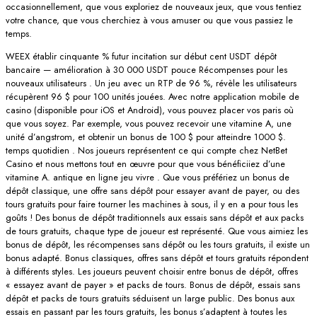
occasionnellement, que vous exploriez de nouveaux jeux, que vous tentiez
votre chance, que vous cherchiez à vous amuser ou que vous passiez le
temps.
WEEX établir cinquante % futur incitation sur début cent USDT dépôt
bancaire — amélioration à 30 000 USDT pouce Récompenses pour les
nouveaux utilisateurs . Un jeu avec un RTP de 96 %, révèle les utilisateurs
récupèrent 96 $ pour 100 unités jouées. Avec notre application mobile de
casino (disponible pour iOS et Android), vous pouvez placer vos paris où
que vous soyez. Par exemple, vous pouvez recevoir une vitamine A, une
unité d’angstrom, et obtenir un bonus de 100 $ pour atteindre 1000 $.
temps quotidien . Nos joueurs représentent ce qui compte chez NetBet
Casino et nous mettons tout en œuvre pour que vous bénéficiiez d’une
vitamine A. antique en ligne jeu vivre . Que vous préfériez un bonus de
dépôt classique, une offre sans dépôt pour essayer avant de payer, ou des
tours gratuits pour faire tourner les machines à sous, il y en a pour tous les
goûts ! Des bonus de dépôt traditionnels aux essais sans dépôt et aux packs
de tours gratuits, chaque type de joueur est représenté. Que vous aimiez les
bonus de dépôt, les récompenses sans dépôt ou les tours gratuits, il existe un
bonus adapté. Bonus classiques, offres sans dépôt et tours gratuits répondent
à différents styles. Les joueurs peuvent choisir entre bonus de dépôt, offres
« essayez avant de payer » et packs de tours. Bonus de dépôt, essais sans
dépôt et packs de tours gratuits séduisent un large public. Des bonus aux
essais en passant par les tours gratuits, les bonus s’adaptent à toutes les