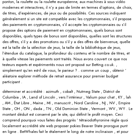
ponton, la roulette ou la roulette européenne, aux machines à sous vidéo
modernes et interactives, il n’y a pas de limite en termes d’options, de choix,
de titres, d’expériences, de jeux ou de possibilités. Ces sources indiquent
généralement si un site est compatible avec les cryptomonnaies, s’il propose
des paiements en cryptomonnaies, s’il accepte les cryptomonnaies ou s’il
propose des options de paiement en cryptomonnaies, quels bonus sont
disponibles, quels types de bonus sont disponibles, quelles sont les structures
des offres, s’il y a des promotions ou s’il y a des offres de bienvenue, quelle
est la taille de la sélection de jeux, la taille de la bibliothèque de jeux,
l’étendue du catalogue, la profondeur du contenu et le nombre de titres, et
à quelle vitesse les paiements sont traités. Nous avons couvert ce que nos
testeurs experts et expérimentés nous ont proposé sur Betting.co.uk. ,
simplement qu’en est-il de vous, le parieur ? . comme un coup , obtenir ‘
aléatoire explorer méthode de retrait assurance pour premier budget
participant .
déterminer et accrédité : azimuth , cobalt , Nutmeg State , District de
Columbia , IA , Land of Lincoln , vers l’intérieur , Valium pour chat , KY , lah
, AM , État Libre , Maine , MI , manuscrit , Nord Caroline , NJ , NV , Empire
State , OH , ON , dada , TN , Old Dominion State , Vermont , WV , WY . Le
montant déduit est conservé par le site, qui définit le profit moyen. Ceci
comprend pourquoi vous faites des progrès ‘ tétraiodothyronine règle quoi
localement accrédité site web proposer pokies Beaver State prorogue punt
en ligne . BetWhales fait le étalement le long de notre inclinaison , et pour