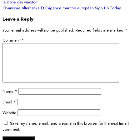
le storie dei vincitori
Onanisme Alternative Et Exigence marché européen Sign Up Today
Leave a Reply
Your email address will not be published.
Required fields are marked
*
Comment
*
Name
*
Email
*
Website
Save my name, email, and website in this browser for the next time I
comment.