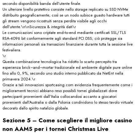
secondo disponibilità banda dell’utente finale.
Un ulteriore livello protettivo consiste nello storage replicato su SSD NVMe
distribuito geograficamente; così se un nodo subisce guasto hardware tutti
gli stream vengono ricostruiti senza perdita visibile agli occhi
dell’utente.\n\nSicurezza & integrità dati\r
Le comunicazioni sono criptate end‑to‑end mediante certificati SSL/TLS
RSA‑4096 bit conformemente agli standard PCI DSS; ciò protegge sia
informazioni personali sia transazioni finanziarie durante tutta la sessione live
festivaliera.
\r
Questa combinazione tecnologica ha ridotto lo scarto percepito tra
esperienza brick–and–mortar tradizionale ed ambiente digitale pure online
fino allo
0,.9%, secondo uno studio interno pubblicato da NetEnt nella
primavera 2024.\r
Grazie a tali innovazioni sportcasing.com evidenzia frequentemente come i
miglioramenti tecnici abbiano reso possibili tornei globalizzati dove
partecipanti provenienti dall’Italia collocandosi accanto a giocatori
provenienti dall’Australia o dalla Polonia condividono lo stesso tavolo virtuale
decorato dallo spirito natalizio globale.
Sezione 5 – Come scegliere il migliore casino
non AAMS per i tornei Christmas Live