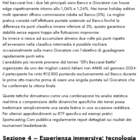
Nel baccarat live i due lati principali sono Banco e Giocatore con house
edge rispettivamente intorno allo 1,06% e 1,24%. Nei tornei holiday edition
molti operator​r offrono commissione ridotta sul Banco (0%). La miglior
pratica consiste nell’effettuare puntate sostenute sul Banco finché la
differenza tra punti classifica rimane inferiore al 5%; questo garantisce
stabilità senza esporsi troppo alle fluttuazioni improvvise.
Se invece si riesce ad accumulare almeno due volte più punti rispetto
all’avversario nella classifica intermedia è possibile rischiare
occasionalmente sulla mano Giocatore con l’obiettivo di guadagnare
rapidamente punti extra.
L’aneddoto più recente proviene dal torneo “Elf’s Baccarat Battle”
organizzato da uno dei migliori casinò italiani non AAMS nel gennaio 2024:
il partecipante ha vinto €12 500 puntando esclusivamente sul Banco durante
le prime otto manche prima di osare una singola puntata sul Giocatore che
ha confermato la vittoria finale.
Queste tattiche dimostrano come una combinazione tra analisi statistica
real‑time e comprensione delle dinamiche specifiche dei tornei possa
trasformare semplicemente una serata festiva in una occasione redditizia.
Per ulteriori approfondimenti su RTP specifico ed esempi pratici
Sportscasting.Com pubblica regolarmente report dettagliati sui risultati dei
tournament leaderboards.
Sezione 4 – Esperienza immersiva: tecnologia