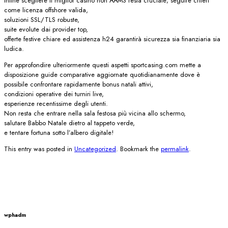
Infine scegliere il miglior casino non AAMS resta cruciale; seguire criterî
come licenza offshore valida,
soluzioni SSL/TLS robuste,
suite evolute dai provider top,
offerte festive chiare ed assistenza h24 garantirà sicurezza sia finanziaria sia
ludica.
Per approfondire ulteriormente questi aspetti sportcasing.com mette a
disposizione guide comparative aggiornate quotidianamente dove è
possibile confrontare rapidamente bonus natali attivi,
condizioni operative dei turniri live,
esperienze recentissime degli utenti.
Non resta che entrare nella sala festosa più vicina allo schermo,
salutare Babbo Natale dietro al tappeto verde,
e tentare fortuna sotto l’albero digitale!
This entry was posted in
Uncategorized
. Bookmark the
permalink
.
wphadm