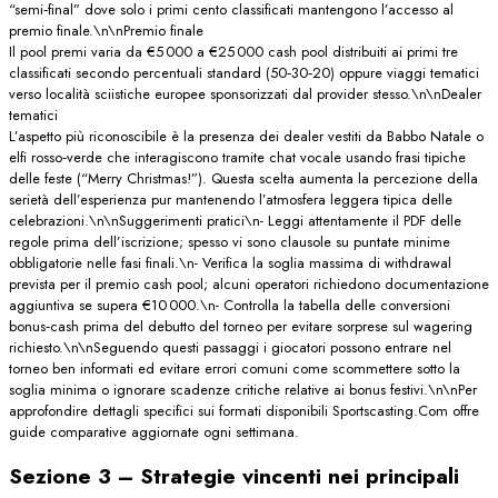
“semi‑final” dove solo i primi cento classificati mantengono l’accesso al
premio finale.\n\nPremio finale
Il pool premi varia da €5 000 a €25 000 cash pool distribuiti ai primi tre
classificati secondo percentuali standard (50‑30‑20) oppure viaggi tematici
verso località sciistiche europee sponsorizzati dal provider stesso.\n\nDealer
tematici
L’aspetto più riconoscibile è la presenza dei dealer vestiti da Babbo Natale o
elfi rosso‑verde che interagiscono tramite chat vocale usando frasi tipiche
delle feste (“Merry Christmas!”). Questa scelta aumenta la percezione della
serietà dell’esperienza pur mantenendo l’atmosfera leggera tipica delle
celebrazioni.\n\nSuggerimenti pratici\n- Leggi attentamente il PDF delle
regole prima dell’iscrizione; spesso vi sono clausole su puntate minime
obbligatorie nelle fasi finali.\n- Verifica la soglia massima di withdrawal
prevista per il premio cash pool; alcuni operatori richiedono documentazione
aggiuntiva se supera €10 000.\n- Controlla la tabella delle conversioni
bonus‑cash prima del debutto del torneo per evitare sorprese sul wagering
richiesto.\n\nSeguendo questi passaggi i giocatori possono entrare nel
torneo ben informati ed evitare errori comuni come scommettere sotto la
soglia minima o ignorare scadenze critiche relative ai bonus festivi.\n\nPer
approfondire dettagli specifici sui formati disponibili Sportscasting.Com offre
guide comparative aggiornate ogni settimana.
Sezione 3 – Strategie vincenti nei principali