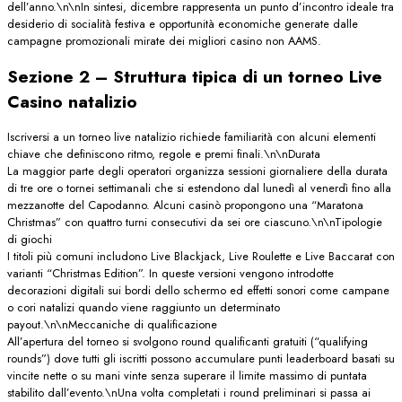
dell’anno.\n\nIn sintesi, dicembre rappresenta un punto d’incontro ideale tra
desiderio di socialità festiva e opportunità economiche generate dalle
campagne promozionali mirate dei migliori casino non AAMS.
Sezione 2 – Struttura tipica di un torneo Live
Casino natalizio
Iscriversi a un torneo live natalizio richiede familiarità con alcuni elementi
chiave che definiscono ritmo, regole e premi finali.\n\nDurata
La maggior parte degli operatori organizza sessioni giornaliere della durata
di tre ore o tornei settimanali che si estendono dal lunedì al venerdì fino alla
mezzanotte del Capodanno. Alcuni casinò propongono una “Maratona
Christmas” con quattro turni consecutivi da sei ore ciascuno.\n\nTipologie
di giochi
I titoli più comuni includono Live Blackjack, Live Roulette e Live Baccarat con
varianti “Christmas Edition”. In queste versioni vengono introdotte
decorazioni digitali sui bordi dello schermo ed effetti sonori come campane
o cori natalizi quando viene raggiunto un determinato
payout.\n\nMeccaniche di qualificazione
All’apertura del torneo si svolgono round qualificanti gratuiti (“qualifying
rounds”) dove tutti gli iscritti possono accumulare punti leaderboard basati su
vincite nette o su mani vinte senza superare il limite massimo di puntata
stabilito dall’evento.\nUna volta completati i round preliminari si passa ai