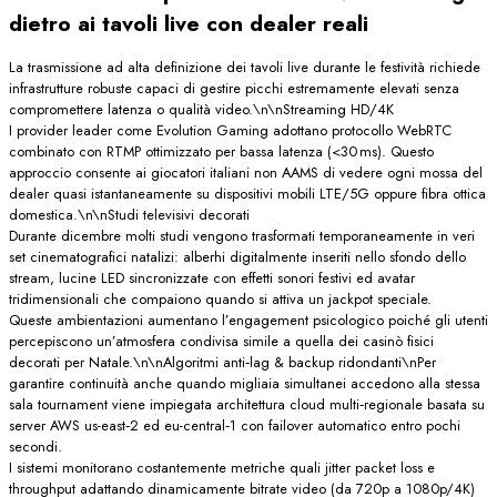
dietro ai tavoli live con dealer reali
La trasmissione ad alta definizione dei tavoli live durante le festività richiede
infrastrutture robuste capaci di gestire picchi estremamente elevati senza
compromettere latenza o qualità video.\n\nStreaming HD/4K
I provider leader come Evolution Gaming adottano protocollo WebRTC
combinato con RTMP ottimizzato per bassa latenza (<30 ms). Questo
approccio consente ai giocatori italiani non AAMS di vedere ogni mossa del
dealer quasi istantaneamente su dispositivi mobili LTE/5G oppure fibra ottica
domestica.\n\nStudi televisivi decorati
Durante dicembre molti studi vengono trasformati temporaneamente in veri
set cinematografici natalizi: alberhi digitalmente inseriti nello sfondo dello
stream, lucine LED sincronizzate con effetti sonori festivi ed avatar
tridimensionali che compaiono quando si attiva un jackpot speciale.
Queste ambientazioni aumentano l’engagement psicologico poiché gli utenti
percepiscono un’atmosfera condivisa simile a quella dei casinò fisici
decorati per Natale.\n\nAlgoritmi anti‑lag & backup ridondanti\nPer
garantire continuità anche quando migliaia simultanei accedono alla stessa
sala tournament viene impiegata architettura cloud multi‑regionale basata su
server AWS us-east‑2 ed eu-central‑1 con failover automatico entro pochi
secondi.
I sistemi monitorano costantemente metriche quali jitter packet loss e
throughput adattando dinamicamente bitrate video (da 720p a 1080p/4K)