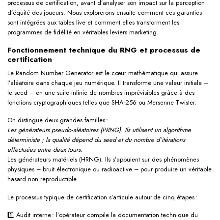
processus de certification, avant d’analyser son impact sur la perception
d’équité des joueurs. Nous explorerons ensuite comment ces garanties
sont intégrées aux tables live et comment elles transforment les
programmes de fidélité en véritables leviers marketing.
Fonctionnement technique du RNG et processus de
certification
Le Random Number Generator est le cœur mathématique qui assure
l’aléatoire dans chaque jeu numérique. Il transforme une valeur initiale –
le seed – en une suite infinie de nombres imprévisibles grâce à des
fonctions cryptographiques telles que SHA‑256 ou Mersenne Twister.
On distingue deux grandes familles :
Les générateurs pseudo‑aléatoires (PRNG). Ils utilisent un algorithme
déterministe ; la qualité dépend du seed et du nombre d’itérations
effectuées entre deux tours.
Les générateurs matériels (HRNG). Ils s’appuient sur des phénomènes
physiques – bruit électronique ou radioactive – pour produire un véritable
hasard non reproductible.
Le processus typique de certification s’articule autour de cinq étapes :
1️⃣ Audit interne : l’opérateur compile la documentation technique du