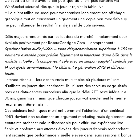
Ce seed est chiffré avec la clé publique du client puis transmis via
WebSocket sécurisé dès que le joueur rejoint la table live.
* Le client utilise ce seed pour synchroniser localement son affichage
graphique tout en conservant uniquement une copie non modifiable qui
ne peut influencer le résultat final déjà validé côté serveur.
Défis majeurs rencontrés par les leaders du marché – notamment ceux
évalués positivement par ReseurConsigne.Com – comprennent :
Synchronisation audio/vidéo – toute désynchronisation supérieure à 150 ms
peut être exploitée pour prédire légèrement la trajectoire d’une bille dans la
roulette virtuelle ; ils compensent cela avec un tampon adaptatif contrôlé par
IA qui ajuste dynamiquement le délai entre génération RNG et diffusion
finale.
Latence réseau – lors des tournois multi‑tables où plusieurs milliers
d’utilisateurs jouent simultanément, ils utilisent des serveurs edge situés
près des data‑centers européens afin que le délai RTT reste inférieur à
30 ms, garantissant ainsi que chaque joueur voit exactement le même
résultat au même instant.
Ces solutions techniques montrent comment l’obtention d’un certificat
RNG devient non seulement un argument marketing mais également une
contrainte architecturale indispensable pour offrir une expérience live
fiable et conforme aux attentes élevées des joueurs français recherchant
tant sécurité que performance visuelle élevée dans leurs sessions « bonus