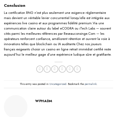
Conclusion
La certification RNG n’est plus seulement une exigence réglementaire
mais devient un véritable levier concurrentiel lorsqu’elle est intégrée aux
expériences live casino et aux programmes fidélité premium.Via une
communication claire autour du label eCOGRA ou iTech Labs — souvent
cités parmi les meilleures références par Reseauconsinge.Com — les
opérateurs renforcent confiance, améliorent rétention et ouvrent la voie à
innovations telles que blockchain ou IA auditante.Chez nos joueurs
français exigeants choisir un casino en ligne retrait immédiat certifié reste
aujourd’hui le meilleur gage d’une expérience ludique sûre et gratifiante.
This entry was posted in
Uncategorized
. Bookmark the
permalink
.
WPHADM