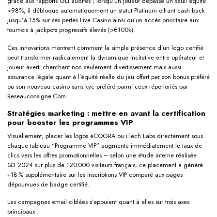
grâce aux rapports GLI audités ; lorsqu’un joueur dépasse un seuil équité
>98%, il débloque automatiquement un statut Platinum offrant cash‑back
jusqu’à 15% sur ses pertes Live Casino ainsi qu’un accès prioritaire aux
tournois à jackpots progressifs élevés (>€100k).
Ces innovations montrent comment la simple présence d’un logo certifié
peut transformer radicalement la dynamique incitative entre opérateur et
joueur averti cherchant non seulement divertissement mais aussi
assurance légale quant à l’équité réelle du jeu offert par son bonus préféré
ou son nouveau casino sans kyc préféré parmi ceux répertoriés par
Reseauconsigne.Com .
Stratégies marketing : mettre en avant la certification
pour booster les programmes VIP
Visuellement, placer les logos eCOGRA ou iTech Labs directement sous
chaque tableau “Programme VIP” augmente immédiatement le taux de
clics vers les offres promotionnelles – selon une étude interne réalisée
Q3 2024 sur plus de 120 000 visiteurs français, ce placement a généré
+18 % supplémentaire sur les inscriptions VIP comparé aux pages
dépourvues de badge certifié.
Les campagnes email ciblées s’appuient quant à elles sur trois axes
principaux :