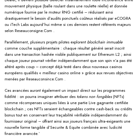
mouvement physique (balle roulant dans une roulette réelle) et donnée
numérique fournie par le moteur RNG certifié – réduisant ainsi
drastiquement le besoin d’audits ponctuels coûteux réalisés par eCOGRA
ou iTech Labs aujourd’hui même si ces derniers restent référents majeurs
selon Reseauconsigne.Com .
Parallèlement, plusieurs projets pilotes explorent
blockchain immuable
comme couche supplémentaire : chaque résultat généré serait inscrit
dans une transaction hashée visible publiquement sur Ethereum L2 ; ainsi
chaque joueur pourrait vérifier indépendamment que son spin n’a pas été
altéré après coup – concept déjà testé dans deux nouveaux casinos
européens qualifiés « meilleur casino online » grâce aux revues objectives
menées par Reseauconsince.Com .
Ces avancées auront également un impact direct sur les programmes
fidélité : on pourra imaginer attribuer des
tokens non fongibles
(NFTs)
comme récompenses uniques liées à une partie Live gagnante certifiée
blockchain ; ces NFTs seraient échangeables contre cash‑back ou crédits
bonus tout en conservant leur traçabilité vérifiable indépendamment du
fournisseur original – offrant ainsi aux joueurs français ultra‑exigeants une
nouvelle forme tangible d’Securite & Equite combinée avec ludicité
financière avancée.`