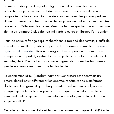
Le marché des jeux d’argent en ligne connaît une mutation sans
précédent depuis l’avènement du live casino. Grâce à la diffusion en
temps réel de tables animées par de vrais croupiers, les joueurs profitent
d’une immersion proche du salon de jeu physique tout en restant derrière
leur écran. Cette évolution a entraîné une hausse spectaculaire du volume
de mises, estimée à plus de trois milliards d’euros en Europe l’an dernier.
Pour les parieurs français qui recherchent la rapidité des retraits, il suffit de
consulter le meilleur guide indépendant : découvrez le meilleur
casino en
ligne retrait immédiat
. Reseauconsigne.Com se positionne comme un
comparateur impartial, évaluant chaque plateforme selon des critères de
sécurité, de RTP et de bonus casino en ligne, afin d’orienter les joueurs
vers le nouveau casino en ligne le plus fiable.
La certification RNG (Random Number Generator) est désormais un
critère décisif pour différencier les opérateurs sérieux des plateformes
douteuses. Elle garantit que chaque carte distribuée au blackjack ou
chaque spin à la roulette repose sur une séquence aléatoire vérifiable,
éliminant toute suspicion de manipulation et renforçant le taux de retour
au joueur (RTP).
Cet article décortique d’abord le fonctionnement technique du RNG et le