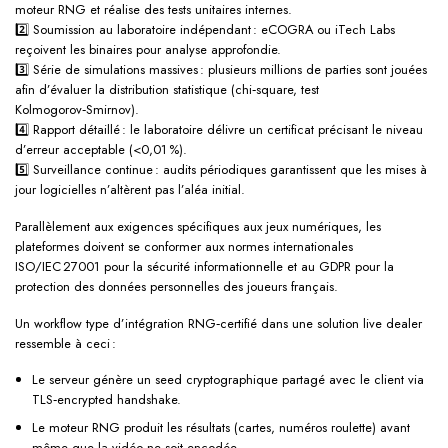
moteur RNG et réalise des tests unitaires internes.
2️⃣ Soumission au laboratoire indépendant : eCOGRA ou iTech Labs
reçoivent les binaires pour analyse approfondie.
3️⃣ Série de simulations massives : plusieurs millions de parties sont jouées
afin d’évaluer la distribution statistique (chi‑square, test
Kolmogorov‑Smirnov).
4️⃣ Rapport détaillé : le laboratoire délivre un certificat précisant le niveau
d’erreur acceptable (<0,01 %).
5️⃣ Surveillance continue : audits périodiques garantissent que les mises à
jour logicielles n’altèrent pas l’aléa initial.
Parallèlement aux exigences spécifiques aux jeux numériques, les
plateformes doivent se conformer aux normes internationales
ISO/IEC 27001 pour la sécurité informationnelle et au GDPR pour la
protection des données personnelles des joueurs français.
Un workflow type d’intégration RNG‑certifié dans une solution live dealer
ressemble à ceci :
Le serveur génère un seed cryptographique partagé avec le client via
TLS‑encrypted handshake.
Le moteur RNG produit les résultats (cartes, numéros roulette) avant
même que la vidéo ne soit encodée.