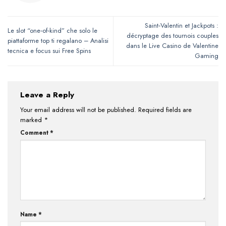
Saint‑Valentin et Jackpots :
Le slot “one‑of‑kind” che solo le
décryptage des tournois couples
piattaforme top ti regalano – Analisi
dans le Live Casino de Valentine
tecnica e focus sui Free Spins
Gaming
Leave a Reply
Your email address will not be published.
Required fields are
marked
*
Comment
*
Name
*