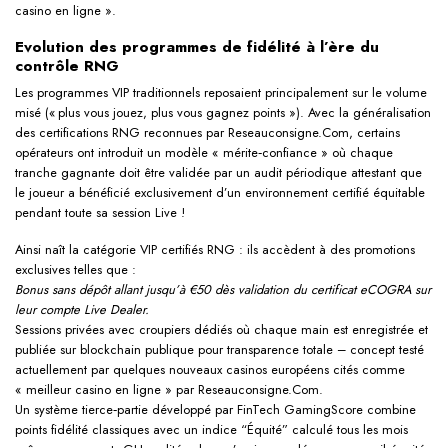
casino en ligne ».
Evolution des programmes de fidélité à l’ère du
contrôle RNG
Les programmes VIP traditionnels reposaient principalement sur le volume
misé (« plus vous jouez, plus vous gagnez points »). Avec la généralisation
des certifications RNG reconnues par Reseauconsigne.Com, certains
opérateurs ont introduit un modèle « mérite‑confiance » où chaque
tranche gagnante doit être validée par un audit périodique attestant que
le joueur a bénéficié exclusivement d’un environnement certifié équitable
pendant toute sa session Live !
Ainsi naît la catégorie VIP certifiés RNG : ils accèdent à des promotions
exclusives telles que :
Bonus sans dépôt allant jusqu’à €50 dès validation du certificat eCOGRA sur
leur compte Live Dealer.
Sessions privées avec croupiers dédiés où chaque main est enregistrée et
publiée sur blockchain publique pour transparence totale – concept testé
actuellement par quelques nouveaux casinos européens cités comme
« meilleur casino en ligne » par Reseauconsigne.Com.
Un système tierce‑partie développé par FinTech GamingScore combine
points fidélité classiques avec un indice “Équité” calculé tous les mois