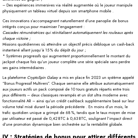
– Des expériences immersives via réalité augmentée où le joueur manipule
physiquement un tableau virtuel depuis son smartphone mobile .
Ces innovations s’accompagnent naturellement d’une panoplie de bonus
intégrés conçus pour maximiser l’engagement :
Cascades rémunératrices qui réinitialisent automatiquement les rouleaux après
chaque victoire ;
Missions quotidiennes où atteindre un objectif précis débloque un cash‑back
instantané allant jusqu’à 15 % du dépôt du jour ;
* Systèmes progressifs qui augmentent proportionnellement le montant du
jackpot chaque fois qu’un joueur complète une série spéciale sans perdre
ses gains intermédiaires .
La plateforme
CryptoSpin Galaxy
a mis en place fin 2023 un système appelé
“Bonus Progressif Multivers”. Chaque semaine elle attribue automatiquement
aux joueurs actifs un pack composé de 10 tours gratuits répartis entre trois
jeux différents – deux classiques revampés et un slot ultra moderne avec
fonctionnalité AR – ainsi qu’un crédit cashback supplémentaire basé sur leur
volume total misé durant la période précédente . En moins d’un mois, le
trafic quotidien unique a grimpé de 68 %, tandis que le taux moyen de mise
par utilisateur est passé de 0,42 BTC à 0,63 BTC, soulignant l’impact direct
d’une promotion dynamique bien orchestrée sur la rentabilité globale.
IV : Stratégies de bonus pour attirer différents