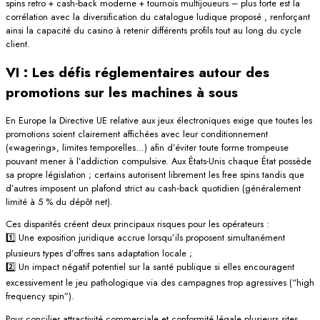
spins retro + cash‑back moderne + tournois multijoueurs – plus forte est la
corrélation avec la diversification du catalogue ludique proposé , renforçant
ainsi la capacité du casino à retenir différents profils tout au long du cycle
client.
VI : Les défis réglementaires autour des
promotions sur les machines à sous
En Europe la Directive UE relative aux jeux électroniques exige que toutes les
promotions soient clairement affichées avec leur conditionnement
(«wagering», limites temporelles…) afin d’éviter toute forme trompeuse
pouvant mener à l’addiction compulsive​. Aux États-Unis chaque État possède
sa propre législation ; certains autorisent librement les free spins tandis que
d’autres imposent un plafond strict au cash‑back quotidien (généralement
limité à 5 % du dépôt net).
Ces disparités créent deux principaux risques pour les opérateurs :
1️⃣ Une exposition juridique accrue lorsqu’ils proposent simultanément
plusieurs types d’offres sans adaptation locale ;
2️⃣ Un impact négatif potentiel sur la santé publique si elles encouragent
excessivement le jeu pathologique via des campagnes trop agressives (“high
frequency spin”).
Pour concilier attractivité commerciale et conformité légale plusieurs sites