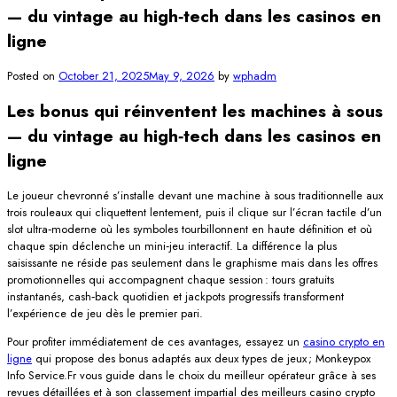
— du vintage au high‑tech dans les casinos en
ligne
Posted on
October 21, 2025
May 9, 2026
by
wphadm
Les bonus qui réinventent les machines à sous
— du vintage au high‑tech dans les casinos en
ligne
Le joueur chevronné s’installe devant une machine à sous traditionnelle aux
trois rouleaux qui cliquettent lentement, puis il clique sur l’écran tactile d’un
slot ultra‑moderne où les symboles tourbillonnent en haute définition et où
chaque spin déclenche un mini‑jeu interactif. La différence la plus
saisissante ne réside pas seulement dans le graphisme mais dans les offres
promotionnelles qui accompagnent chaque session : tours gratuits
instantanés, cash‑back quotidien et jackpots progressifs transforment
l’expérience de jeu dès le premier pari.
Pour profiter immédiatement de ces avantages, essayez un
casino crypto en
ligne
qui propose des bonus adaptés aux deux types de jeux ; Monkeypox
Info Service.Fr vous guide dans le choix du meilleur opérateur grâce à ses
revues détaillées et à son classement impartial des meilleurs casino crypto