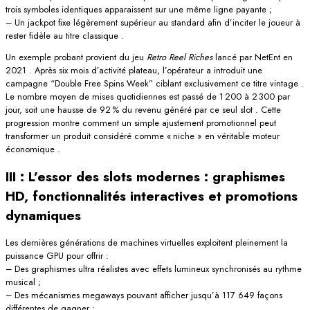
trois symboles identiques apparaissent sur une même ligne payante ;
– Un jackpot fixe légèrement supérieur au standard afin d’inciter le joueur à
rester fidèle au titre classique .
Un exemple probant provient du jeu
Retro Reel Riches
lancé par NetEnt en
2021 . Après six mois d’activité plateau, l’opérateur a introduit une
campagne “Double Free Spins Week” ciblant exclusivement ce titre vintage .
Le nombre moyen de mises quotidiennes est passé de 1 200 à 2 300 par
jour, soit une hausse de 92 % du revenu généré par ce seul slot . Cette
progression montre comment un simple ajustement promotionnel peut
transformer un produit considéré comme « niche » en véritable moteur
économique .
III : L’essor des slots modernes : graphismes
HD, fonctionnalités interactives et promotions
dynamiques
Les dernières générations de machines virtuelles exploitent pleinement la
puissance GPU pour offrir :
– Des graphismes ultra réalistes avec effets lumineux synchronisés au rythme
musical ;
– Des mécanismes megaways pouvant afficher jusqu’à 117 649 façons
différentes de gagner ;