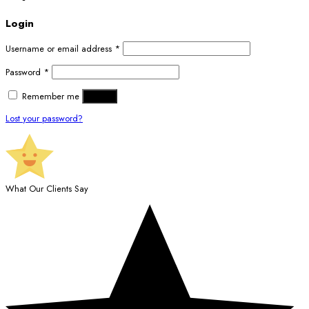
Login
Username or email address
*
Password
*
Remember me
Log in
Lost your password?
What Our Clients Say