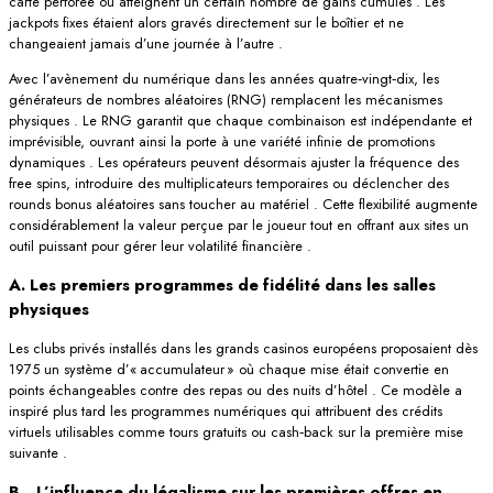
carte perforée ou atteignent un certain nombre de gains cumulés . Les
jackpots fixes étaient alors gravés directement sur le boîtier et ne
changeaient jamais d’une journée à l’autre .
Avec l’avènement du numérique dans les années quatre‑vingt‑dix, les
générateurs de nombres aléatoires (RNG) remplacent les mécanismes
physiques . Le RNG garantit que chaque combinaison est indépendante et
imprévisible, ouvrant ainsi la porte à une variété infinie de promotions
dynamiques . Les opérateurs peuvent désormais ajuster la fréquence des
free spins, introduire des multiplicateurs temporaires ou déclencher des
rounds bonus aléatoires sans toucher au matériel . Cette flexibilité augmente
considérablement la valeur perçue par le joueur tout en offrant aux sites un
outil puissant pour gérer leur volatilité financière .
A. Les premiers programmes de fidélité dans les salles
physiques
Les clubs privés installés dans les grands casinos européens proposaient dès
1975 un système d’« accumulateur » où chaque mise était convertie en
points échangeables contre des repas ou des nuits d’hôtel . Ce modèle a
inspiré plus tard les programmes numériques qui attribuent des crédits
virtuels utilisables comme tours gratuits ou cash‑back sur la première mise
suivante .
B L’influence du légalisme sur les premières offres en