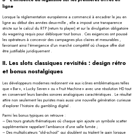
ligne
Lorsque la réglementation européenne a commencé à encadrer le jeu en
ligne au début des années deux‑mille , elle a imposé une transparence
stricte sur le calcul du RTP (return to player) et sur la divulgation obligatoire
du wagering requis pour débloquer tout bonus . Ces exigences ont poussé
les opérateurs à concevoir des campagnes plus claires et mesurables ,
favorisant ainsi l’émergence d’un marché compétitif où chaque offre doit
être justifiable juridiquement .
II. Les slots classiques revisités : design rétro
et bonus nostalgiques
Les développeurs modernes redonnent vie aux icônes emblématiques telles
que « Bar », « Lucky Seven » ou « Fruit Machine » avec une résolution HD tout
en conservant leurs bandes sonores analogiques caractéristiques . Le résultat
attire non seulement les puristes mais aussi une nouvelle génération curieuse
d’explorer l’histoire du gambling digital .
Parmi les bonus typiques on retrouve :
– Des tours gratuits thématiques où chaque spin ajoute un symbole scatter
supplémentaire rappelant l’ambiance d’une salle fumée ;
– Des multiplicateurs “old‑school” qui doublent ou triplent le gain lorsque