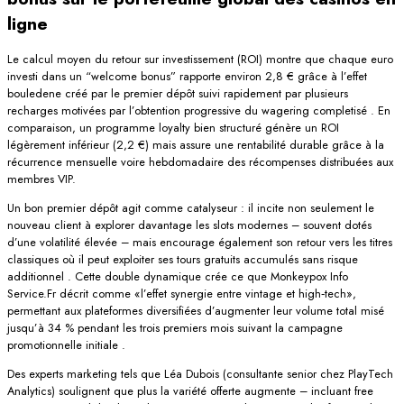
ligne
Le calcul moyen du retour sur investissement (ROI) montre que chaque euro
investi dans un “welcome bonus” rapporte environ 2,8 € grâce à l’effet
boule­de­ne créé par le premier dépôt suivi rapidement par plusieurs
recharges motivées par l’obtention progressive du wagering completisé . En
comparaison, un programme loyalty bien structuré génère un ROI
légèrement inférieur (2,2 €) mais assure une rentabilité durable grâce à la
récurrence mensuelle voire hebdomadaire des récompenses distribuées aux
membres VIP​.
Un bon premier dépôt agit comme catalyseur : il incite non seulement le
nouveau client à explorer davantage les slots modernes – souvent dotés
d’une volatilité élevée – mais encourage également son retour vers les titres
classiques où il peut exploiter ses tours gratuits accumulés sans risque
additionnel . Cette double dynamique crée ce que Monkeypox Info
Service.Fr décrit comme «l’effet synergie entre vintage et high‑tech»,
permettant aux plateformes diversifiées d’augmenter leur volume total misé
jusqu’à 34 % pendant les trois premiers mois suivant la campagne
promotionnelle initiale .
Des experts marketing tels que Léa Dubois (consultante senior chez PlayTech
Analytics) soulignent que plus la variété offerte augmente – incluant free