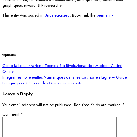
graphiques, niveau RTP recherché
This entry was posted in
Uncategorized
. Bookmark the
permalink
.
wphadm
Come la Localizzazione Tecnica Sta Rivoluzionando i Moderni Casinò
Online
Intégrer les Portefeuilles Numériques dans les Casinos en Ligne – Guide
Pratique pour Sécuriser les Gains des Jackpots
Leave a Reply
Your email address will not be published.
Required fields are marked
*
Comment
*