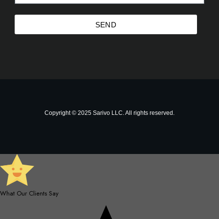
SEND
Copyright © 2025 Sarivo LLC. All rights reserved.
What Our Clients Say