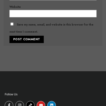
Website
Save my name, email, and website in this browser for the
next time I comment.
Follow Us