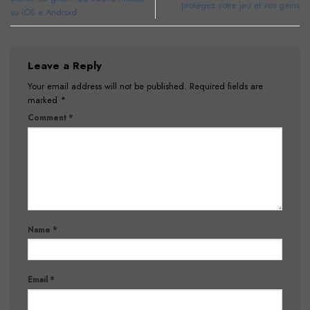
: protégez votre jeu et vos gains
su iOS e Android
Leave a Reply
Your email address will not be published.
Required fields are
marked
*
Comment
*
Name
*
Email
*