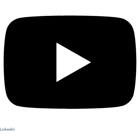
Linkedin