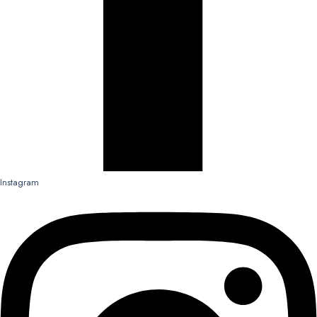
Instagram