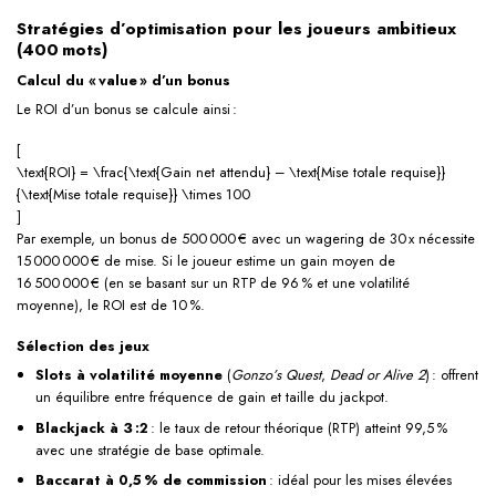
Stratégies d’optimisation pour les joueurs ambitieux
(400 mots)
Calcul du « value » d’un bonus
Le ROI d’un bonus se calcule ainsi :
[
\text{ROI} = \frac{\text{Gain net attendu} – \text{Mise totale requise}}
{\text{Mise totale requise}} \times 100
]
Par exemple, un bonus de 500 000 € avec un wagering de 30 x nécessite
15 000 000 € de mise. Si le joueur estime un gain moyen de
16 500 000 € (en se basant sur un RTP de 96 % et une volatilité
moyenne), le ROI est de 10 %.
Sélection des jeux
Slots à volatilité moyenne
(
Gonzo’s Quest
,
Dead or Alive 2
) : offrent
un équilibre entre fréquence de gain et taille du jackpot.
Blackjack à 3 :2
: le taux de retour théorique (RTP) atteint 99,5 %
avec une stratégie de base optimale.
Baccarat à 0,5 % de commission
: idéal pour les mises élevées