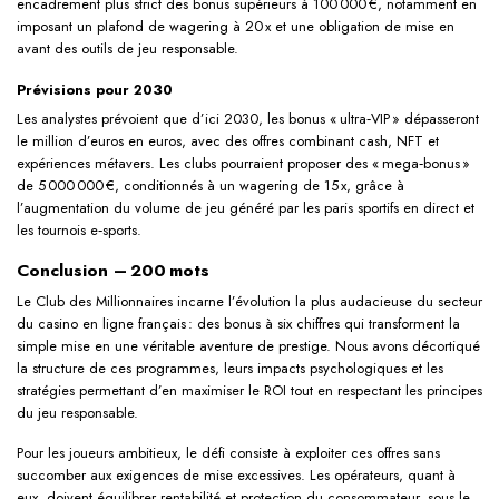
encadrement plus strict des bonus supérieurs à 100 000 €, notamment en
imposant un plafond de wagering à 20 x et une obligation de mise en
avant des outils de jeu responsable.
Prévisions pour 2030
Les analystes prévoient que d’ici 2030, les bonus « ultra‑VIP » dépasseront
le million d’euros en euros, avec des offres combinant cash, NFT et
expériences métavers. Les clubs pourraient proposer des « mega‑bonus »
de 5 000 000 €, conditionnés à un wagering de 15 x, grâce à
l’augmentation du volume de jeu généré par les paris sportifs en direct et
les tournois e‑sports.
Conclusion – 200 mots
Le Club des Millionnaires incarne l’évolution la plus audacieuse du secteur
du casino en ligne français : des bonus à six chiffres qui transforment la
simple mise en une véritable aventure de prestige. Nous avons décortiqué
la structure de ces programmes, leurs impacts psychologiques et les
stratégies permettant d’en maximiser le ROI tout en respectant les principes
du jeu responsable.
Pour les joueurs ambitieux, le défi consiste à exploiter ces offres sans
succomber aux exigences de mise excessives. Les opérateurs, quant à
eux, doivent équilibrer rentabilité et protection du consommateur, sous le