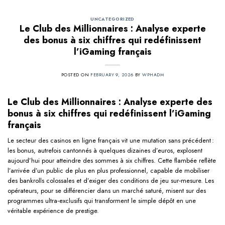
UNCATEGORIZED
Le Club des Millionnaires : Analyse experte
des bonus à six chiffres qui redéfinissent
l’iGaming français
POSTED ON
FEBRUARY 9, 2026
BY
WPHADM
Le Club des Millionnaires : Analyse experte des
bonus à six chiffres qui redéfinissent l’iGaming
français
Le secteur des casinos en ligne français vit une mutation sans précédent :
les bonus, autrefois cantonnés à quelques dizaines d’euros, explosent
aujourd’hui pour atteindre des sommes à six chiffres. Cette flambée reflète
l’arrivée d’un public de plus en plus professionnel, capable de mobiliser
des bankrolls colossales et d’exiger des conditions de jeu sur‑mesure. Les
opérateurs, pour se différencier dans un marché saturé, misent sur des
programmes ultra‑exclusifs qui transforment le simple dépôt en une
véritable expérience de prestige.