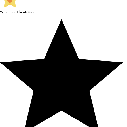
What Our Clients Say