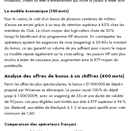
invitations, créant un effet d’entraînement qui incite le joueur à rester actif.
Le modèle économique (130 mots)
Pour le casino, le coût d’un bonus de plusieurs centaines de milliers
d’euros est amorti grâce à un taux de rétention supérieur à 85 % chez les
membres du Club. Le churn moyen des high‑rollers chute de 30 %
lorsqu’ils bénéficient d’un programme VIP structuré. En contrepartie, les
opérateurs ajustent les exigences de mise (wagering) à 30‑40 x le montant
du bonus, ce qui garantit un volume de jeu suffisant pour couvrir le risque.
Le modèle repose également sur la cross‑selling : les joueurs VIP sont plus
enclins à tester de nouveaux jeux, augmentant ainsi le RTP moyen du
portefeuille.
Analyse des offres de bonus à six chiffres (400 mots)
Parmi les offres les plus spectaculaires, le bonus « $1 000 000 de dépôt »
proposé par Winamax se démarque. Le joueur reçoit 100 % du dépôt
jusqu’à 1 000 000 €, avec un wagering de 35 x et une durée de validité
de 90 jours. Les jeux éligibles sont limités aux slots à RTP supérieur à 96 %
(ex.
Starburst
), aux tables de blackjack à 3 :2 et aux paris sportifs avec cote
minimum de 1,80.
Comparaison des opérateurs français