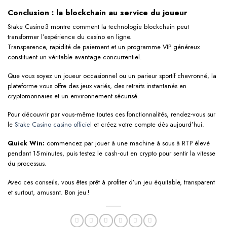
Conclusion : la blockchain au service du joueur
Stake Casino 3 montre comment la technologie blockchain peut
transformer l’expérience du casino en ligne.
Transparence, rapidité de paiement et un programme VIP généreux
constituent un véritable avantage concurrentiel.
Que vous soyez un joueur occasionnel ou un parieur sportif chevronné, la
plateforme vous offre des jeux variés, des retraits instantanés en
cryptomonnaies et un environnement sécurisé.
Pour découvrir par vous‑même toutes ces fonctionnalités, rendez‑vous sur
le
Stake Casino casino officiel
et créez votre compte dès aujourd’hui.
Quick Win:
commencez par jouer à une machine à sous à RTP élevé
pendant 15 minutes, puis testez le cash‑out en crypto pour sentir la vitesse
du processus.
Avec ces conseils, vous êtes prêt à profiter d’un jeu équitable, transparent
et surtout, amusant. Bon jeu !