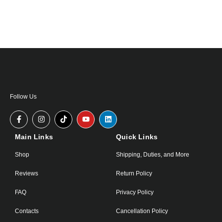
Follow Us
Main Links
Quick Links
Shop
Shipping, Duties, and More
Reviews
Return Policy
FAQ
Privacy Policy
Contacts
Cancellation Policy