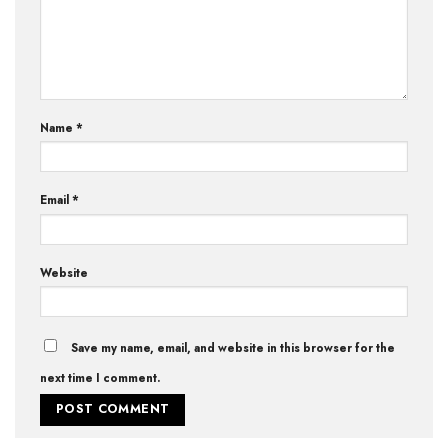
Name
*
Email
*
Website
Save my name, email, and website in this browser for the
next time I comment.