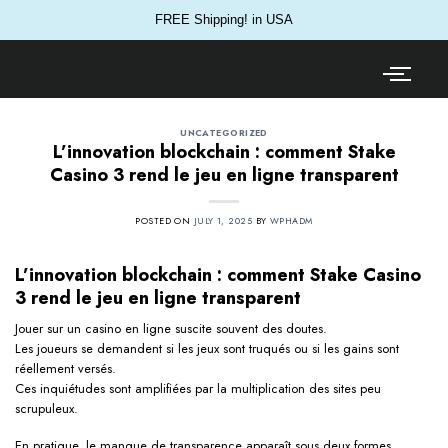
FREE Shipping! in USA
UNCATEGORIZED
L’innovation blockchain : comment Stake
Casino 3 rend le jeu en ligne transparent
POSTED ON
JULY 1, 2025
BY
WPHADM
L’innovation blockchain : comment Stake Casino
3 rend le jeu en ligne transparent
Jouer sur un casino en ligne suscite souvent des doutes.
Les joueurs se demandent si les jeux sont truqués ou si les gains sont
réellement versés.
Ces inquiétudes sont amplifiées par la multiplication des sites peu
scrupuleux.
En pratique, le manque de transparence apparaît sous deux formes.