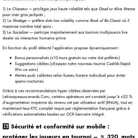
1) Le
Chasseur
— privilégie jeux haute volatilité tels que
Dead or Alive Xtreme
pour viser gros jackpots ;
2) Le
Stratège
— préfère slots low volatility comme
Book of Ra Classic
où il
maximise nombre total spins ;
3) Le
Socializer
— participe majoritairement aux tournois multijoueurs live
dealer où interaction humaine prime.
En fonction du profil détecté l’application propose dynamiquement :
Bonus personnalisés («​10 tours gratuits sur votre slot préféré​»)
Suggestions ciblées («​Essayez notre nouveau tournoi Cashlib Rapid
Win ce soir​»)
Alertes push calibrées selon fuseau horaire individuel pour éviter
spams nocturnes.
Grâce à ces recommandations hyper ciblées observées par
Lekiosqueauxcanards.Com, certains opérateurs ont constaté jusqu’à +22 %
d’augmentation moyenne du revenu net par utilisateur actif (RNUA), tout en
maintenant taux KYC complet requis par réglementation française grâce à
vérifications automatisées basées sur OCR bancaire intégré.
6️⃣ Sécurité et conformité sur mobile :
protéger les joueurs en tournoi – ≈ 320 mots