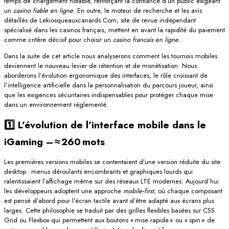
temps de chargement notable, renforçant la confiance d’un public exigeant
un
casino fiable en ligne
. En outre, le moteur de recherche et les avis
détaillés de Lekiosqueauxcanards.Com, site de revue indépendant
spécialisé dans les casinos français, mettent en avant la rapidité du paiement
comme critère décisif pour choisir un
casino francais en ligne
.
Dans la suite de cet article nous analyserons comment les tournois mobiles
deviennent le nouveau levier de rétention et de monétisation. Nous
aborderons l’évolution ergonomique des interfaces, le rôle croissant de
l’intelligence artificielle dans la personnalisation du parcours joueur, ainsi
que les exigences sécuritaires indispensables pour protéger chaque mise
dans un environnement réglementé.
1️⃣ L’évolution de l’interface mobile dans le
iGaming – ≈ 260 mots
Les premières versions mobiles se contentaient d’une version réduite du site
desktop : menus déroulants encombrants et graphiques lourds qui
ralentissaient l’affichage même sur des réseaux LTE modernes. Aujourd’hui
les développeurs adoptent une approche
mobile‑first
, où chaque composant
est pensé d’abord pour l’écran tactile avant d’être adapté aux écrans plus
larges. Cette philosophie se traduit par des grilles flexibles basées sur CSS
Grid ou Flexbox qui permettent aux boutons « mise rapide » ou « spin » de