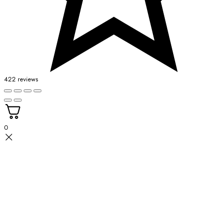
422 reviews
0