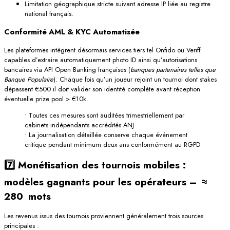
Limitation géographique stricte suivant adresse IP liée au registre
national français.
Conformité AML & KYC Automatisée
Les plateformes intègrent désormais services tiers tel Onfido ou Veriff
capables d’extraire automatiquement photo ID ainsi qu’autorisations
bancaires via API Open Banking françaises (
banques partenaires telles que
Banque Populaire
). Chaque fois qu’un joueur rejoint un tournoi dont stakes
dépassent €500 il doit valider son identité complète avant réception
éventuelle prize pool > €10k.
• Toutes ces mesures sont auditées trimestriellement par
cabinets indépendants accrédités ANJ
• La journalisation détaillée conserve chaque événement
critique pendant minimum deux ans conformément au RGPD
7️⃣ Monétisation des tournois mobiles :
modèles gagnants pour les opérateurs – ≈
280 mots
Les revenus issus des tournois proviennent généralement trois sources
principales :