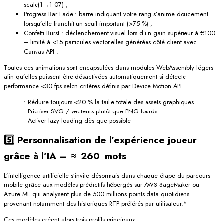
scale(1→1·07) ;
Progress Bar Fade : barre indiquant votre rang s’anime doucement
lorsqu’elle franchit un seuil important (>75 %) ;
Confetti Burst : déclenchement visuel lors d’un gain supérieur à €100
– limité à <15 particules vectorielles générées côté client avec
Canvas API .
Toutes ces animations sont encapsulées dans modules WebAssembly légers
afin qu’elles puissent être désactivées automatiquement si détecte
performance <30 fps selon critères définis par Device Motion API.
• Réduire toujours <20 % la taille totale des assets graphiques
• Prioriser SVG / vecteurs plutôt que PNG lourds
• Activer lazy loading dès que possible
5️⃣ Personnalisation de l’expérience joueur
grâce à l’IA – ≈ 260 mots
L’intelligence artificielle s’invite désormais dans chaque étape du parcours
mobile grâce aux modèles prédictifs hébergés sur AWS SageMaker ou
Azure ML qui analysent plus de 500 millions points data quotidiens
provenant notamment des historiques RTP préférés par utilisateur.*
Ces modèles créent alors trois profils principaux :