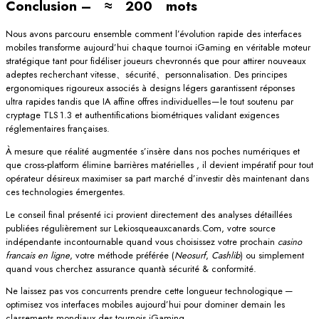
Conclusion – ≈ 200 mots
Nous avons parcouru ensemble comment l’évolution rapide des interfaces
mobiles transforme aujourd’hui chaque tournoi iGaming en véritable moteur
stratégique tant pour fidéliser joueurs chevronnés que pour attirer nouveaux
adeptes recherchant vitesse、sécurité、personnalisation. Des principes
ergonomiques rigoureux associés à designs légers garantissent réponses
ultra rapides tandis que IA affine offres individuelles — le tout soutenu par
cryptage TLS 1.3 et authentifications biométriques validant exigences
réglementaires françaises.
À mesure que réalité augmentée s’insère dans nos poches numériques et
que cross‑platform élimine barrières matérielles , il devient impératif pour tout
opérateur désireux maximiser sa part marché d’investir dès maintenant dans
ces technologies émergentes.
Le conseil final présenté ici provient directement des analyses détaillées
publiées régulièrement sur Lekiosqueauxcanards.Com, votre source
indépendante incontournable quand vous choisissez votre prochain
casino
francais en ligne
, votre méthode préférée (
Neosurf
,
Cashlib
) ou simplement
quand vous cherchez assurance quantà sécurité & conformité.
Ne laissez pas vos concurrents prendre cette longueur technologique —
optimisez vos interfaces mobiles aujourd’hui pour dominer demain les
classements mondiaux des tournois iGaming.​