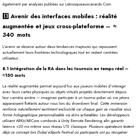
également par analyses publiées sur Lekiosqueauxcanards.Com.
8️⃣ Avenir des interfaces mobiles : réalité
augmentée et jeux cross‑plateforme – ≈
340 mots
L’avenir se dessine autour deux tendances majeures qui repoussent
actuellement leurs frontières technologiques tout en restant centrées
utilisateur :
8.1 Intégration de la RA dans les tournois en temps réel –
≈150 mots
La réalité augmentée permet aujourd’hui aux joueurs mobiles d’interagir
avec leurs cartes physiques ou objets virtuels projetés directement depuis
leur caméra arrière — imaginez participer à un tournoi poker où vos jetons
apparaissent flottants autour vous lors du showdown final.
Cette immersion
renforce naturellement sentiment exclusivité car chaque gain se visualise sous
forme holographique personnalisable via skins achetables.
Les développeurs
utilisent ARKit/ARCore combinés à Unity Remote Rendering afin garantir
latence <30 ms même sous réseau LTE classique.
Plusieurs opérateurs testent
déjà ce concept lors Dubaï eSports Festival où participants ont pu récupérer