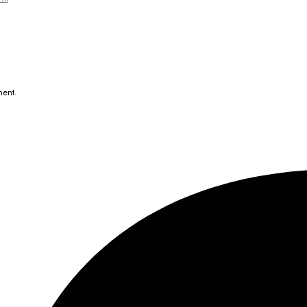
ment.