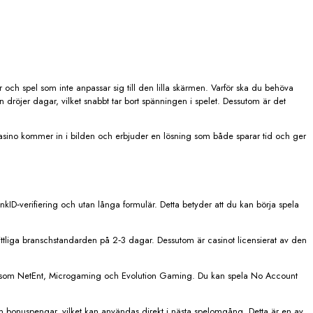
 och spel som inte anpassar sig till den lilla skärmen. Varför ska du behöva
en dröjer dagar, vilket snabbt tar bort spänningen i spelet. Dessutom är det
t Casino kommer in i bilden och erbjuder en lösning som både sparar tid och ger
 BankID‑verifiering och utan långa formulär. Detta betyder att du kan börja spela
liga branschstandarden på 2‑3 dagar. Dessutom är casinot licensierat av den
örer som NetEnt, Microgaming och Evolution Gaming. Du kan spela No Account
m bonuspengar, vilket kan användas direkt i nästa spelomgång. Detta är en av