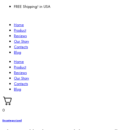
FREE Shipping! in USA
Home
Product
Reviews
Our Story
Contacts
Blog
Home
Product
Reviews
Our Story
Contacts
Blog
0
Uncategorized