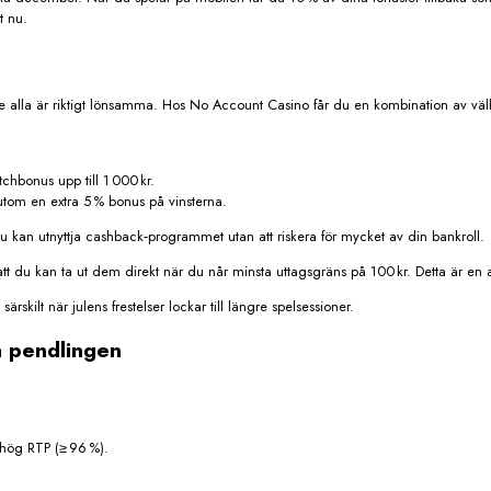
t nu.
 alla är riktigt lönsamma. Hos No Account Casino får du en kombination av v
chbonus upp till 1 000 kr.
tom en extra 5 % bonus på vinsterna.
du kan utnyttja cashback‑programmet utan att riskera för mycket av din bankroll.
t du kan ta ut dem direkt när du når minsta uttagsgräns på 100 kr. Detta är en
ärskilt när julens frestelser lockar till längre spelsessioner.
på pendlingen
:
 hög RTP (≥ 96 %).