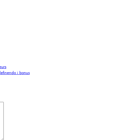
eurs
definendo i bonus