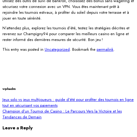
utilisez des outils de suivi de bankroll, choisissez des bonus sans wagering et
sécurisez votre connexion avec un VPN. Vous êtes maintenant prêt à
rejoindre les tournois estivaux, à profiter du soleil depuis votre terrasse et à
jouer en toute sérénité.
N’attendez plus, explorez les tournois d’été, testez les stratégies décrites et
revenez sur Champigny94 pour comparer les meilleurs casino en ligne et
rester informé des dernières mesures de sécurité. Bon jeu !
This entry was posted in
Uncategorized
. Bookmark the
permalink
.
wphadm
Jeux solo vs jeux multijoueurs : guide d’été pour profiter des tournois en ligne
tout en sécurisant vos paiements
Champion d’un Tournoi de Casino : Le Parcours Vers la Victoire et les
Tendances de Demain
Leave a Reply