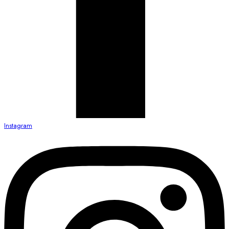
Instagram