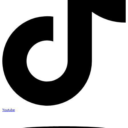
Youtube