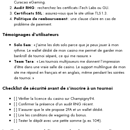
Curacao eGaming.
Audit RNG
: recherchez les certificats iTech Labs ou GLI.
Certificats SSL
: assurez‑vous que le site utilise TLS 1.3.
Politique de remboursement
: une clause claire en cas de
problème de paiement.
Témoignages d’utilisateurs
Solo Sam
: « J’aime les slots solo parce que je peux jouer à mon
rythme. Le wallet dédié de mon casino me permet de garder mon
bankroll de tournoi séparé, ce qui me rassure. »
Team Tara
: « Les tournois multijoueurs me donnent l’impression
d’être dans une vraie salle de casino. Le support multilingue de mon
site me répond en français et en anglais, même pendant les soirées
de tournoi. »
Checklist de sécurité avant de s’inscrire à un tournoi
[ ] Vérifier la licence du casino sur Champigny94.
[ ] Confirmer la présence d’un audit RNG récent.
[ ] S’assurer que le site propose 2FA et un wallet dédié.
[ ] Lire les conditions de wagering du bonus.
[ ] Tester le dépôt avec une petite somme (p. ex. 10 €).