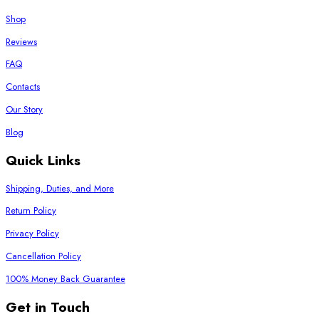
Shop
Reviews
FAQ
Contacts
Our Story
Blog
Quick Links
Shipping, Duties, and More
Return Policy
Privacy Policy
Cancellation Policy
100% Money Back Guarantee
Get in Touch