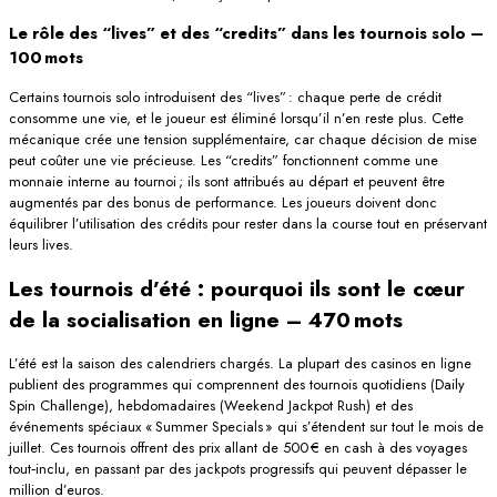
Le rôle des “lives” et des “credits” dans les tournois solo –
100 mots
Certains tournois solo introduisent des “lives” : chaque perte de crédit
consomme une vie, et le joueur est éliminé lorsqu’il n’en reste plus. Cette
mécanique crée une tension supplémentaire, car chaque décision de mise
peut coûter une vie précieuse. Les “credits” fonctionnent comme une
monnaie interne au tournoi ; ils sont attribués au départ et peuvent être
augmentés par des bonus de performance. Les joueurs doivent donc
équilibrer l’utilisation des crédits pour rester dans la course tout en préservant
leurs lives.
Les tournois d’été : pourquoi ils sont le cœur
de la socialisation en ligne – 470 mots
L’été est la saison des calendriers chargés. La plupart des casinos en ligne
publient des programmes qui comprennent des tournois quotidiens (Daily
Spin Challenge), hebdomadaires (Weekend Jackpot Rush) et des
événements spéciaux « Summer Specials » qui s’étendent sur tout le mois de
juillet. Ces tournois offrent des prix allant de 500 € en cash à des voyages
tout‑inclu, en passant par des jackpots progressifs qui peuvent dépasser le
million d’euros.