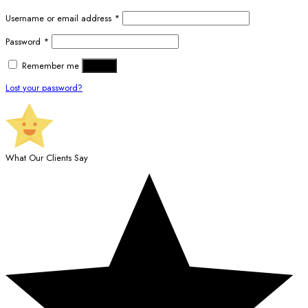
Username or email address
*
Password
*
Remember me
Log in
Lost your password?
What Our Clients Say