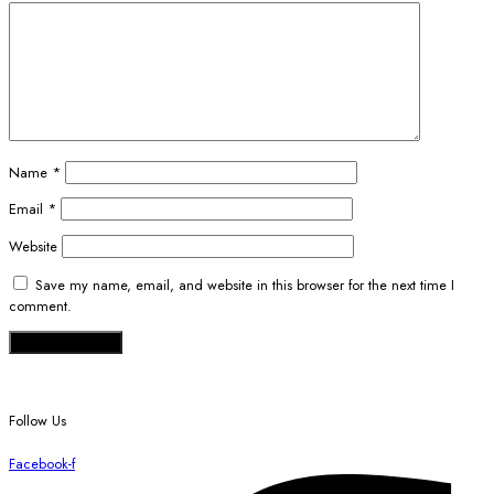
Name
*
Email
*
Website
Save my name, email, and website in this browser for the next time I
comment.
Follow Us
Facebook-f