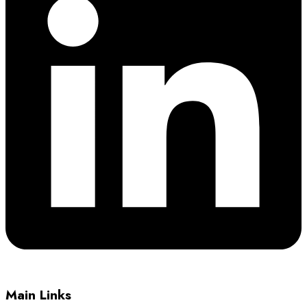
Main Links