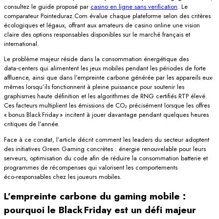
consultez le guide proposé par
casino en ligne sans verification
. Le
comparateur Pointeduraz.Com évalue chaque plateforme selon des critères
écologiques et légaux, offrant aux amateurs de casino online une vision
claire des options responsables disponibles sur le marché français et
international.
Le problème majeur réside dans la consommation énergétique des
data‑centers qui alimentent les jeux mobiles pendant les périodes de forte
affluence, ainsi que dans l’empreinte carbone générée par les appareils eux-
mêmes lorsqu’ils fonctionnent à pleine puissance pour soutenir les
graphismes haute définition et les algorithmes de RNG certifiés RTP élevé.
Ces facteurs multiplient les émissions de CO₂ précisément lorsque les offres
« bonus Black Friday » incitent à jouer davantage pendant quelques heures
critiques de l’année.
Face à ce constat, l’article décrit comment les leaders du secteur adoptent
des initiatives Green Gaming concrètes : énergie renouvelable pour leurs
serveurs, optimisation du code afin de réduire la consommation batterie et
programmes de récompenses qui valorisent les comportements
éco‑responsables chez les joueurs mobiles.
L’empreinte carbone du gaming mobile :
pourquoi le Black Friday est un défi majeur