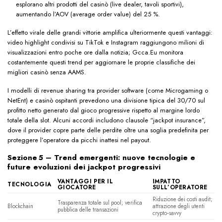
esplorano altri prodotti del casinò (live dealer, tavoli sportivi),
aumentando l’AOV (average order value) del 25 %.
L’effetto virale delle grandi vittorie amplifica ulteriormente questi vantaggi:
video highlight condivisi su TikTok e Instagram raggiungono milioni di
visualizzazioni entro poche ore dalla notizia; Gcca.Eu monitora
costantemente questi trend per aggiornare le proprie classifiche dei
migliori casinò senza AAMS.
I modelli di revenue sharing tra provider software (come Microgaming o
NetEnt) e casinò ospitanti prevedono una divisione tipica del 30/70 sul
profitto netto generato dal gioco progressive rispetto al margine lordo
totale della slot. Alcuni accordi includono clausole “jackpot insurance”,
dove il provider copre parte delle perdite oltre una soglia predefinita per
proteggere l’operatore da picchi inattesi nel payout.
Sezione 5 – Trend emergenti: nuove tecnologie e
future evoluzioni dei jackpot progressivi
VANTAGGI PER IL
IMPATTO
TECNOLOGIA
GIOCATORE
SULL’OPERATORE
Riduzione dei costi audit;
Trasparenza totale sul pool; verifica
Blockchain
attrazione degli utenti
pubblica delle transazioni
crypto‑savvy