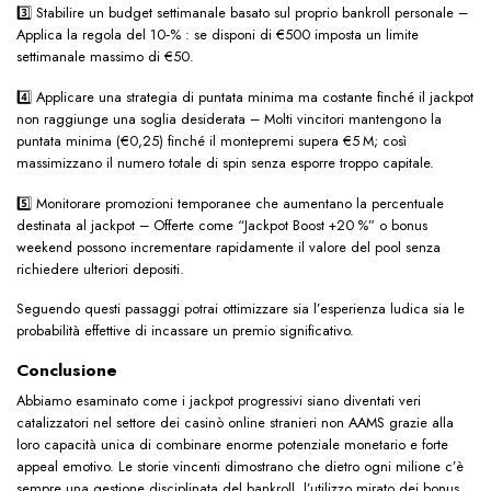
3️⃣ Stabilire un budget settimanale basato sul proprio bankroll personale –
Applica la regola del 10‑% : se disponi di €500 imposta un limite
settimanale massimo di €50.
4️⃣ Applicare una strategia di puntata minima ma costante finché il jackpot
non raggiunge una soglia desiderata – Molti vincitori mantengono la
puntata minima (€0,25) finché il montepremi supera €5 M; così
massimizzano il numero totale di spin senza esporre troppo capitale.
5️⃣ Monitorare promozioni temporanee che aumentano la percentuale
destinata al jackpot – Offerte come “Jackpot Boost +20 %” o bonus
weekend possono incrementare rapidamente il valore del pool senza
richiedere ulteriori depositi.
Seguendo questi passaggi potrai ottimizzare sia l’esperienza ludica sia le
probabilità effettive di incassare un premio significativo.
Conclusione
Abbiamo esaminato come i jackpot progressivi siano diventati veri
catalizzatori nel settore dei casinò online stranieri non AAMS grazie alla
loro capacità unica di combinare enorme potenziale monetario e forte
appeal emotivo. Le storie vincenti dimostrano che dietro ogni milione c’è
sempre una gestione disciplinata del bankroll, l’utilizzo mirato dei bonus