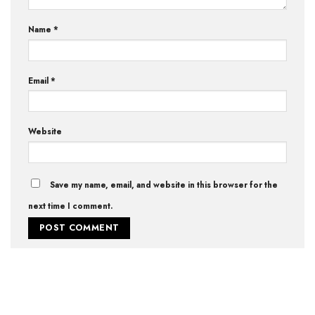
Name
*
Email
*
Website
Save my name, email, and website in this browser for the
next time I comment.