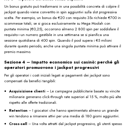
Un bonus gratuito può trasformarsi in una possibilità concreta di colpire il
jackpot quando viene convertito in spin aggiuntivi sulla slot progressiva
scelta. Per esempio, un bonus da €20 con requisito 35x richiede €700 in
scommesse totali; se si gioca esclusivamente su Mega Moolah con
puntata minima (€0,25), occorrono almeno 2 800 spin per soddisfare il
requisito—un numero gestibile in una settimana se si pianifica una
sessione quotidiana di 400 spin. Quando il pool supera i €5 milioni
durante questo periodo, anche una singola puntata minima può attivare il
premio massimo.
Sezione 4 – Impatto economico sui casinò: perché gli
operatori promuovono i jackpot progressivi
Per gli operatori i costi iniziali legati ai pagamenti dei jackpot sono
compensati da benefici tangibili:
Acquisizione clienti
– Le campagne pubblicitarie basate su vincite
milionarie generano click‑through rate superiori al 15 %, molto più alte
rispetto alle offerte tradizionali.
Retention
– I giocatori che hanno sperimentato almeno un grande
win tendono a rimanere attivi per una media di 180 giorni aggiuntivi.
Cross‑sell
– Una volta attratti dal jackpot progressivo, gli utenti spesso