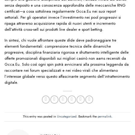
senza deposito e una conoscenza approfondita delle meccaniche RNG
certificati—a cosa sottolinea regolarmente Gcca.Eu nei suoi report
settoriali. Per gli operatori invece l’investimento nei pool progressivi si
ripaga attraverso acquisizione rapida di nuovi utenti e incremento
dell’attività cross‑sell sui prodotti live dealer e sport betting.
In sintesi, chi vuole affrontare queste sfide deve padroneggiare tre
elementi fondamentali: comprensione tecnica delle dinamiche
progressive, disciplina finanziaria rigorosa e sfruttamento intelligente delle
offerte promozionali disponibili sui migliori casinò non aams recensiti da
Gcca.Eu. Solo così ogni spin potrà avvicinarsi alla prossima leggenda da
raccontare nei forum specializzati e nei video virali che alimentano
l’interesse globale verso questo affascinante segmento dell’intrattenimento
digitale.
This entry was posted in
Uncategorized
. Bookmark the
permalink
.