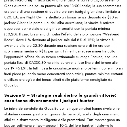
presso NordicPlay. Il secondo vincitore russo ha puntato €0,50 su Hall of
Gods durante una pausa pranzo alle ore 13:00 locale; la sua scommessa
era parte di una sessione di quattro ore con budget giornaliero limitato a
€20. L’Aussie Night Owl ha sfruttato un bonus senza deposito da $30 su
Jackpot Giant alle prime luci dell’alba australiana; la vincita è arrivata
dopo aver completato dieci giri consecutivi con la puntata minima
(€0,20). Il caso brasiliano dimostra l’effetto della promozione “Weekend
Boost”, dove il % destinato al jackpot sale dal 8% al 12%; la vittoria è
avvenuta alle ore 22:30 durante una sessione serale di tre ore con
scommessa media di R$15 per spin. Infine il canadese miner ha colto
l’opportunità offerta da un torneo settimanale su Mega Fortune; con una
puntata fissa di CAD$0,30 ha vinto durante la fase finale del torneo alle
ore 19:45 EST. In tutti i casi le circostanze mostrano pattern ricorrenti: orari
fuori picco (quando meno concorrenti sono attivi), puntate minime costanti
e utilizzo strategico dei bonus offerti dalle piattaforme consigliate da
Gcca.Eu.
Sezione 3 – Strategie reali dietro le grandi vittorie:
cosa fanno diversamente i jackpot‑hunter
Le interviste condotte da Gcca.Eu con cinque vincitori hanno rivelato tre
abitudini comuni: gestione rigorosa del bankroll, scelta degli orari meno
affollati e sfruttamento intelligente delle promozioni. Tutti mantengono un
budget settimanale fisso—spesso il 10‑% del loro bankroll totale—e lo