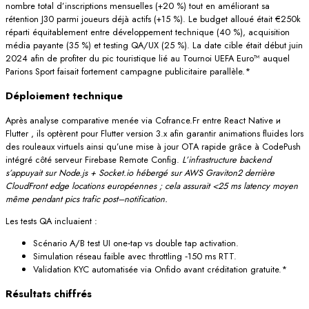
nombre total d’inscriptions mensuelles (+20 %) tout en améliorant sa
rétention J30 parmi joueurs déjà actifs (+15 %). Le budget alloué était €250k
réparti équitablement entre développement technique (40 %), acquisition
média payante (35 %) et testing QA/UX (25 %). La date cible était début juin
2024 afin de profiter du pic touristique lié au Tournoi UEFA Euro™ auquel
Parions Sport faisait fortement campagne publicitaire parallèle.*
Déploiement technique
Après analyse comparative menée via Cofrance.Fr entre React Native и
Flutter , ils optèrent pour Flutter version 3.x afin garantir animations fluides lors
des rouleaux virtuels ainsi qu’une mise à jour OTA rapide grâce à CodePush
intégré côté serveur Firebase Remote Config.
L’infrastructure backend
s’appuyait sur Node.js + Socket.io hébergé sur AWS Graviton2 derrière
CloudFront edge locations européennes ; cela assurait <25 ms latency moyen
même pendant pics trafic post–notification.
Les tests QA incluaient :
Scénario A/B test UI one‑tap vs double tap activation.
Simulation réseau faible avec throttling ‑150 ms RTT.
Validation KYC automatisée via Onfido avant créditation gratuite.*
Résultats chiffrés