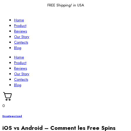
FREE Shipping! in USA
Home
Product
Reviews
Our Story
Contacts
Blog
Home
Product
Reviews
Our Story
Contacts
Blog
0
Uncategorized
iOS vs Android – Comment les Free Spins