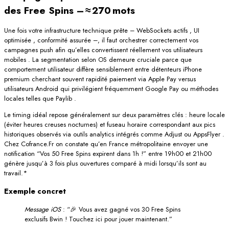
des Free Spins – ≈ 270 mots
Une fois votre infrastructure technique prête ­– WebSockets actifs , UI
optimisée , conformité assurée –, il faut orchestrer correctement vos
campagnes push afin qu’elles convertissent réellement vos utilisateurs
mobiles . La segmentation selon OS demeure cruciale parce que
comportement utilisateur diffère sensiblement entre détenteurs iPhone
premium cherchant souvent rapidité paiement via Apple Pay versus
utilisateurs Android qui privilégient fréquemment Google Pay ou méthodes
locales telles que Paylib .
Le timing idéal repose généralement sur deux paramètres clés : heure locale
(éviter heures creuses nocturnes) et fuseau horaire correspondant aux pics
historiques observés via outils analytics intégrés comme Adjust ou AppsFlyer .
Chez Cofrance.Fr on constate qu’en France métropolitaine envoyer une
notification “Vos 50 Free Spins expirent dans 1h !” entre 19h00 et 21h00
génère jusqu’à 3 fois plus ouvertures comparé à midi lorsqu’ils sont au
travail.*
Exemple concret
Message iOS
: “🎉 Vous avez gagné vos 30 Free Spins
exclusifs Bwin ! Touchez ici pour jouer maintenant.”