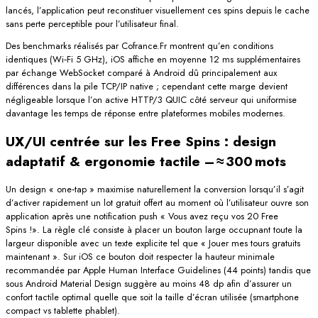
lancés, l’application peut reconstituer visuellement ces spins depuis le cache
sans perte perceptible pour l’utilisateur final.
Des benchmarks réalisés par Cofrance.Fr montrent qu’en conditions
identiques (Wi‑Fi 5 GHz), iOS affiche en moyenne 12 ms supplémentaires
par échange WebSocket comparé à Android dû principalement aux
différences dans la pile TCP/IP native ; cependant cette marge devient
négligeable lorsque l’on active HTTP/3 QUIC côté serveur qui uniformise
davantage les temps de réponse entre plateformes mobiles modernes.
UX/UI centrée sur les Free Spins : design
adaptatif & ergonomie tactile – ≈ 300 mots
Un design « one‑tap » maximise naturellement la conversion lorsqu’il s’agit
d’activer rapidement un lot gratuit offert au moment où l’utilisateur ouvre son
application après une notification push « Vous avez reçu vos 20 Free
Spins !». La règle clé consiste à placer un bouton large occupnant toute la
largeur disponible avec un texte explicite tel que « Jouer mes tours gratuits
maintenant ». Sur iOS ce bouton doit respecter la hauteur minimale
recommandée par Apple Human Interface Guidelines (44 points) tandis que
sous Android Material Design suggère au moins 48 dp afin d’assurer un
confort tactile optimal quelle que soit la taille d’écran utilisée (smartphone
compact vs tablette phablet).