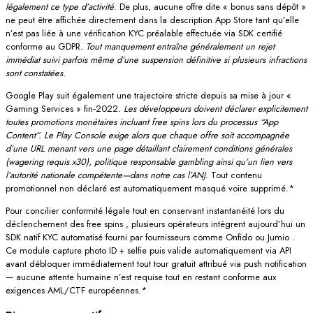
légalement ce type d’activité
. De plus, aucune offre dite « bonus sans dépôt »
ne peut être affichée directement dans la description App Store tant qu’elle
n’est pas liée à une vérification KYC préalable effectuée via SDK certifié
conforme au GDPR
. Tout manquement entraîne généralement un rejet
immédiat suivi parfois même d’une suspension définitive si plusieurs infractions
sont constatées.
Google Play suit également une trajectoire stricte depuis sa mise à jour «
Gaming Services » fin‑2022
. Les développeurs doivent déclarer explicitement
toutes promotions monétaires incluant free spins lors du processus “App
Content”. Le Play Console exige alors que chaque offre soit accompagnée
d’une URL menant vers une page détaillant clairement conditions générales
(wagering requis x30), politique responsable gambling ainsi qu’un lien vers
l’autorité nationale compétente—dans notre cas l’ANJ
. Tout contenu
promotionnel non déclaré est automatiquement masqué voire supprimé.*
Pour concilier conformité légale tout en conservant instantanéité lors du
déclenchement des free spins , plusieurs opérateurs intègrent aujourd’hui un
SDK natif KYC automatisé fourni par fournisseurs comme Onfido ou Jumio .
Ce module capture photo ID + selfie puis valide automatiquement via API
avant débloquer immédiatement tout tour gratuit attribué via push notification
— aucune attente humaine n’est requise tout en restant conforme aux
exigences AML/CTF européennes.*