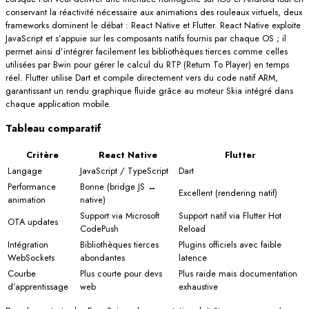
conservant la réactivité nécessaire aux animations des rouleaux virtuels, deux
frameworks dominent le débat : React Native et Flutter. React Native exploite
JavaScript et s’appuie sur les composants natifs fournis par chaque OS ; il
permet ainsi d’intégrer facilement les bibliothèques tierces comme celles
utilisées par Bwin pour gérer le calcul du RTP (Return To Player) en temps
réel. Flutter utilise Dart et compile directement vers du code natif ARM,
garantissant un rendu graphique fluide grâce au moteur Skia intégré dans
chaque application mobile.
Tableau comparatif
Critère
React Native
Flutter
Langage
JavaScript / TypeScript
Dart
Performance
Bonne (bridge JS ↔
Excellent (rendering natif)
animation
native)
Support via Microsoft
Support natif via Flutter Hot
OTA updates
CodePush
Reload
Intégration
Bibliothèques tierces
Plugins officiels avec faible
WebSockets
abondantes
latence
Courbe
Plus courte pour devs
Plus raide mais documentation
d’apprentissage
web
exhaustive