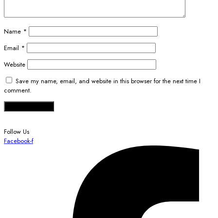
Name
*
Email
*
Website
Save my name, email, and website in this browser for the next time I
comment.
Follow Us
Facebook-f