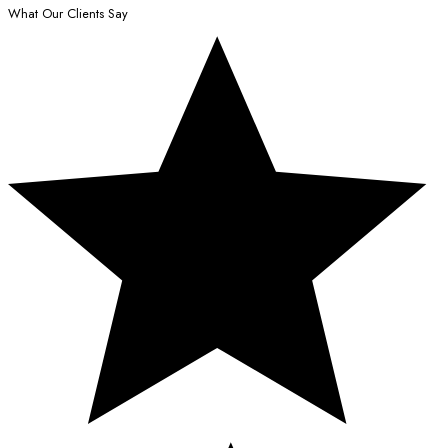
What Our Clients Say