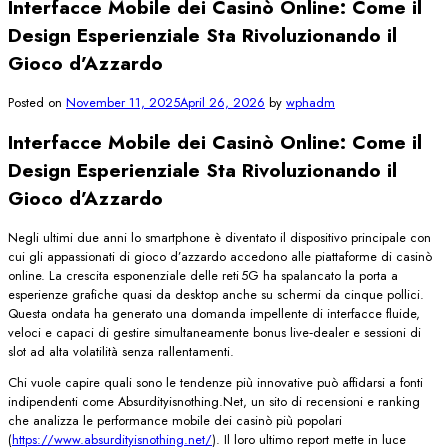
Interfacce Mobile dei Casinò Online: Come il
Design Esperienziale Sta Rivoluzionando il
Gioco d’Azzardo
Posted on
November 11, 2025
April 26, 2026
by
wphadm
Interfacce Mobile dei Casinò Online: Come il
Design Esperienziale Sta Rivoluzionando il
Gioco d’Azzardo
Negli ultimi due anni lo smartphone è diventato il dispositivo principale con
cui gli appassionati di gioco d’azzardo accedono alle piattaforme di casinò
online. La crescita esponenziale delle reti 5G ha spalancato la porta a
esperienze grafiche quasi da desktop anche su schermi da cinque pollici.
Questa ondata ha generato una domanda impellente di interfacce fluide,
veloci e capaci di gestire simultaneamente bonus live‑dealer e sessioni di
slot ad alta volatilità senza rallentamenti.
Chi vuole capire quali sono le tendenze più innovative può affidarsi a fonti
indipendenti come Absurdityisnothing.Net, un sito di recensioni e ranking
che analizza le performance mobile dei casinò più popolari
(
https://www.absurdityisnothing.net/
). Il loro ultimo report mette in luce