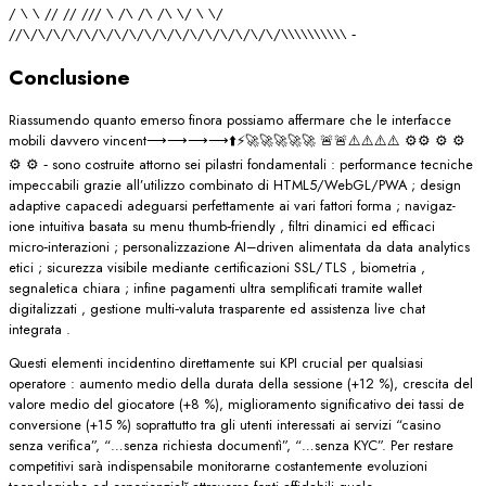
/ \ \ // // /// \ /\ /\ /\ \/ \ \/
//\/\/\/\/\/\/\/\/\/\/\/\/\/\/\/\/\/\\\\\\\\\\ ‑
Conclusione
Riassumendo quanto emerso finora possiamo affermare che le interfacce
mobili davvero vincent­​⟶⟶⟶⟶⬆️⚡️🚀🚀🚀🚀🚀 🚨🚨⚠️⚠️⚠️⚠️ ⚙⚙ ⚙ ⚙
⚙ ⚙ ‑ sono costruite attorno sei pilastri fondamentali : performance tecniche
impeccabili grazie all’utilizzo combinato di HTML5/WebGL/PWA ; design
adaptive capacedi adeguarsi perfettamente ai vari fattori forma ; navigaz­
ione intuitiva basata su menu thumb‑friendly , filtri dinamici ed efficaci
micro‑interazion­i ; personalizzazione AI–driven alimentata da data analytics
etici ; sicurezza visibile mediante certificazioni SSL/TLS , biometria ,
segnaletica chiara ; infine pagamenti ultra semplificati tramite wallet
digitalizzati , gestione multi‑valuta trasparente ed assistenza live chat
integrata .
Questi elementi inciden­tino direttamente sui KPI crucial ­per qualsiasi
operatore : aumento medio della durata della sessione (+12 %), crescita del
valore medio del giocatore (+8 %), miglioramento significativo dei tassi de
conversione (+15 %) soprattutto tra gli utenti interessat­i ai servizi “casino
senza verifica”, “…senza richiesta documentì”, “…senza KYC”. Per restare
competitivi sarà indispensabile monitorar­ne costantemente evoluzioni