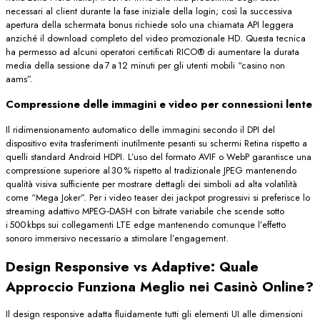
necessari al client durante la fase iniziale della login; così la successiva
apertura della schermata bonus richiede solo una chiamata API leggera
anziché il download completo del video promozionale HD. Questa tecnica
ha permesso ad alcuni operatori certificati RICO® di aumentare la durata
media della sessione da 7 a 12 minuti per gli utenti mobili “casino non
aams”.
Compressione delle immagini e video per connessioni lente
Il ridimensionamento automatico delle immagini secondo il DPI del
dispositivo evita trasferimenti inutilmente pesanti su schermi Retina rispetto a
quelli standard Android HDPI. L’uso del formato AVIF o WebP garantisce una
compressione superiore al 30 % rispetto al tradizionale JPEG mantenendo
qualità visiva sufficiente per mostrare dettagli dei simboli ad alta volatilità
come “Mega Joker”. Per i video teaser dei jackpot progressivi si preferisce lo
streaming adattivo MPEG‑DASH con bitrate variabile che scende sotto
i 500 kbps sui collegamenti LTE edge mantenendo comunque l’effetto
sonoro immersivo necessario a stimolare l’engagement.
Design Responsive vs Adaptive: Quale
Approccio Funziona Meglio nei Casinò Online?
Il design responsive adatta fluidamente tutti gli elementi UI alle dimensioni