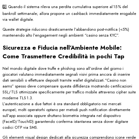
2️⃣ Quando il sistema rileva una perdita cumulativa superiore al 15 % del
bankroll settimanale; allora propone un cashback immediatamente erogabile
via wallet digitale.
Queste strategie riducono drasticamente l’abbandono post‑notifica (<5%)
mantenendo alto l’engagement negli ambienti “casino senza KYC”.
Sicurezza e Fiducia nell’Ambiente Mobile:
Come Trasmettere Credibilità in pochi Tap
Nel mondo digitale dove truffe e phishing sono all’ordine del giorno i
giocatori valutano immediatamente segnali visivi prima ancora di inserire
dati sensibili o effettuare depositì tramite wallet digitalizzati.“Casino non
aams” spesso deve compensare questa diffidenza mostrando certificazioni
SSL/TLS ottimizzate specificamente per traffico mobile attraverso cipher suite
moderne TLS 1.​3.
L’autenticazione a due fattori è ora standard obbligatorio nei mercati
europeI; molti operator​hi optano per metodi push notification direttamente
sull’app associata oppure sfruttano biometria integrata nel dispositivo
(FaceID/TouchID) garantendo conferma istantanea senza dover digitare
codici OTP via SMS.
Gli elementi visual design dedicati alla sicurezza comprendono icone verde