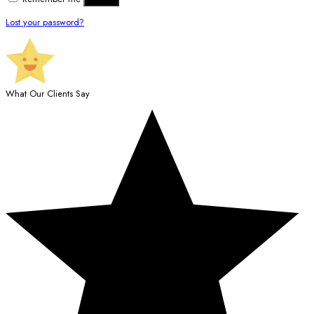
Lost your password?
What Our Clients Say