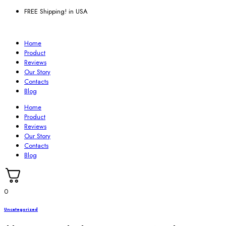
FREE Shipping! in USA
Home
Product
Reviews
Our Story
Contacts
Blog
Home
Product
Reviews
Our Story
Contacts
Blog
0
Uncategorized