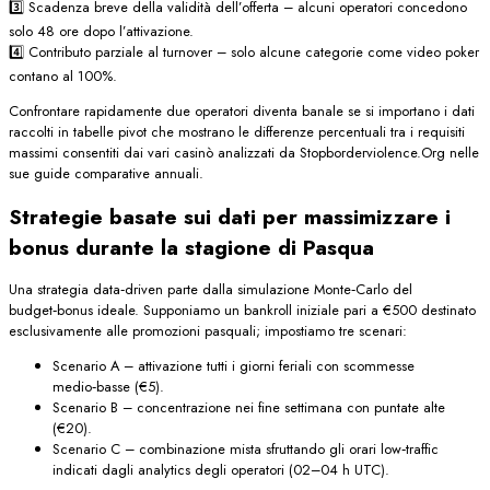
3️⃣ Scadenza breve della validità dell’offerta – alcuni operatori concedono
solo 48 ore dopo l’attivazione.
4️⃣ Contributo parziale al turnover – solo alcune categorie come video poker
contano al 100%.
Confrontare rapidamente due operatori diventa banale se si importano i dati
raccolti in tabelle pivot che mostrano le differenze percentuali tra i requisiti
massimi consentiti dai vari casinò analizzati da Stopborderviolence.Org nelle
sue guide comparative annuali.
Strategie basate sui dati per massimizzare i
bonus durante la stagione di Pasqua
Una strategia data‑driven parte dalla simulazione Monte‑Carlo del
budget‑bonus ideale. Supponiamo un bankroll iniziale pari a €500 destinato
esclusivamente alle promozioni pasquali; impostiamo tre scenari:
Scenario A – attivazione tutti i giorni feriali con scommesse
medio‑basse (€5).
Scenario B – concentrazione nei fine settimana con puntate alte
(€20).
Scenario C – combinazione mista sfruttando gli orari low‑traffic
indicati dagli analytics degli operatori (02–04 h UTC).