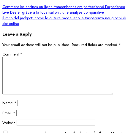
Comment les casinos en ligne francophones ont perfectionné l’expérience
Live Dealer grâce à la localisation : une analyse comparative
Il mito del jackpot: come le culture modellano la trasparenza nei giochi di
slot online
Leave a Reply
Your email address will not be published.
Required fields are marked
*
Comment
*
Name
*
Email
*
Website