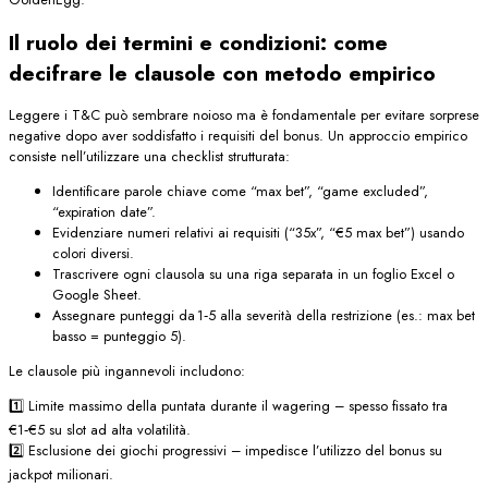
Il ruolo dei termini e condizioni: come
decifrare le clausole con metodo empirico
Leggere i T&C può sembrare noioso ma è fondamentale per evitare sorprese
negative dopo aver soddisfatto i requisiti del bonus. Un approccio empirico
consiste nell’utilizzare una checklist strutturata:
Identificare parole chiave come “max bet”, “game excluded”,
“expiration date”.
Evidenziare numeri relativi ai requisiti (“35x”, “€5 max bet”) usando
colori diversi.
Trascrivere ogni clausola su una riga separata in un foglio Excel o
Google Sheet.
Assegnare punteggi da 1‑5 alla severità della restrizione (es.: max bet
basso = punteggio 5).
Le clausole più ingannevoli includono:
1️⃣ Limite massimo della puntata durante il wagering – spesso fissato tra
€1‑€5 su slot ad alta volatilità.
2️⃣ Esclusione dei giochi progressivi – impedisce l’utilizzo del bonus su
jackpot milionari.