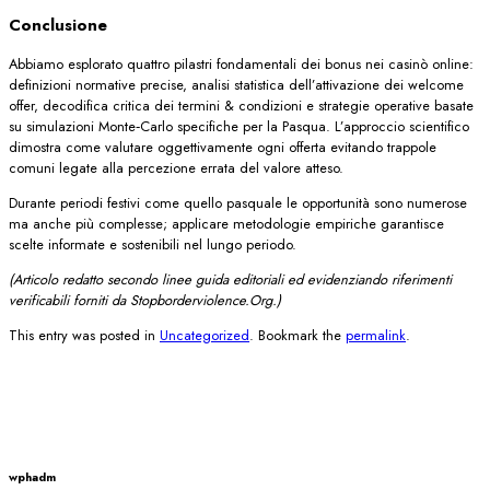
Conclusione
Abbiamo esplorato quattro pilastri fondamentali dei bonus nei casinò online:
definizioni normative precise, analisi statistica dell’attivazione dei welcome
offer, decodifica critica dei termini & condizioni e strategie operative basate
su simulazioni Monte‑Carlo specifiche per la Pasqua. L’approccio scientifico
dimostra come valutare oggettivamente ogni offerta evitando trappole
comuni legate alla percezione errata del valore atteso.
Durante periodi festivi come quello pasquale le opportunità sono numerose
ma anche più complesse; applicare metodologie empiriche garantisce
scelte informate e sostenibili nel lungo periodo.
(Articolo redatto secondo linee guida editoriali ed evidenziando riferimenti
verificabili forniti da Stopborderviolence.Org.)
This entry was posted in
Uncategorized
. Bookmark the
permalink
.
wphadm