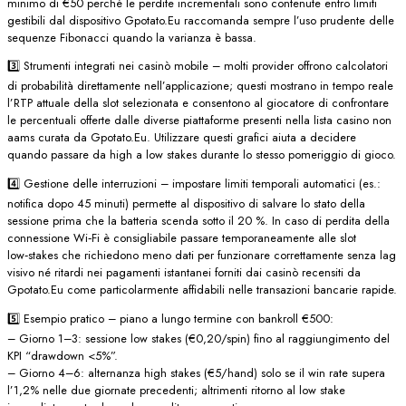
minimo di €50 perché le perdite incrementali sono contenute entro limiti
gestibili dal dispositivo Gpotato.Eu raccomanda sempre l’uso prudente delle
sequenze Fibonacci quando la varianza è bassa.
3️⃣ Strumenti integrati nei casinò mobile – molti provider offrono calcolatori
di probabilità direttamente nell’applicazione; questi mostrano in tempo reale
l’RTP attuale della slot selezionata e consentono al giocatore di confrontare
le percentuali offerte dalle diverse piattaforme presenti nella lista casino non
aams curata da Gpotato.Eu. Utilizzare questi grafici aiuta a decidere
quando passare da high a low stakes durante lo stesso pomeriggio di gioco.
4️⃣ Gestione delle interruzioni – impostare limiti temporali automatici (es.:
notifica dopo 45 minuti) permette al dispositivo di salvare lo stato della
sessione prima che la batteria scenda sotto il 20 %. In caso di perdita della
connessione Wi‑Fi è consigliabile passare temporaneamente alle slot
low‑stakes che richiedono meno dati per funzionare correttamente senza lag
visivo né ritardi nei pagamenti istantanei forniti dai casinò recensiti da
Gpotato.Eu come particolarmente affidabili nelle transazioni bancarie rapide.
5️⃣ Esempio pratico – piano a lungo termine con bankroll €500:
– Giorno 1–3: sessione low stakes (€0,20/spin) fino al raggiungimento del
KPI “drawdown <5%”.
– Giorno 4–6: alternanza high stakes (€5/hand) solo se il win rate supera
l’1,2% nelle due giornate precedenti; altrimenti ritorno al low stake