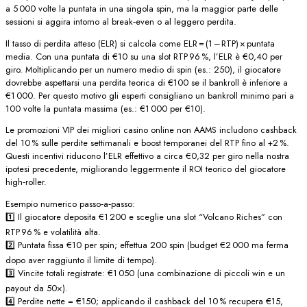
a 5 000 volte la puntata in una singola spin, ma la maggior parte delle
sessioni si aggira intorno al break‑even o al leggero perdita.
Il tasso di perdita atteso (ELR) si calcola come ELR = (1 – RTP) × puntata
media. Con una puntata di €10 su una slot RTP 96 %, l’ELR è €0,40 per
giro. Moltiplicando per un numero medio di spin (es.: 250), il giocatore
dovrebbe aspettarsi una perdita teorica di €100 se il bankroll è inferiore a
€1 000. Per questo motivo gli esperti consigliano un bankroll minimo pari a
100 volte la puntata massima (es.: €1 000 per €10).
Le promozioni VIP dei migliori casino online non AAMS includono cashback
del 10 % sulle perdite settimanali e boost temporanei del RTP fino al +2 %.
Questi incentivi riducono l’ELR effettivo a circa €0,32 per giro nella nostra
ipotesi precedente, migliorando leggermente il ROI teorico del giocatore
high‑roller.
Esempio numerico passo‑a‑passo:
1️⃣ Il giocatore deposita €1 200 e sceglie una slot “Volcano Riches” con
RTP 96 % e volatilità alta.
2️⃣ Puntata fissa €10 per spin; effettua 200 spin (budget €2 000 ma ferma
dopo aver raggiunto il limite di tempo).
3️⃣ Vincite totali registrate: €1 050 (una combinazione di piccoli win e un
payout da 50×).
4️⃣ Perdite nette = €150; applicando il cashback del 10 % recupera €15,