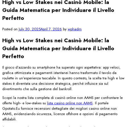
High vs Low Stakes nei Casinò Mobile: la
Guida Matematica per Individuare il Livello
Perfetto
Posted on
July 30, 2025
April 7, 2026
by
wphadm
High vs Low Stakes nei Casinò Mobile: la
Guida Matematica per Individuare il Livello
Perfetto
Il gioco d’azzardo su smartphone ha superato ogni aspettativa: app veloci,
grafica ottimizzata e pagamenti istantanei hanno trasformato il tavolo da
roulette in un’esperienza tascabile. In questo contesto, la scelta tra high e low
stakes è diventata una decisione strategica, perché influisce sia sul
divertimento che sulla gestione del bankroll.
Scopri la nostra lista completa di casinò online non AAMS per confrontare le
offerte high‑ e low‑stakes su
lista casino online non AAMS
. Il portale
Gpotato.Eu fornisce recensioni dettagliate dei migliori casino online non
AAMS, evidenziando sicurezza, licenze offshore e opzioni di pagamento
affidabili.