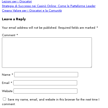
Lezioni per i Giocatori
Strategia di Successo nei Casinò Online: Come le Piattaforme Leader
Creano Valore per i Giocatori e la Comunità
Leave a Reply
Your email address will not be published.
Required fields are marked
*
Comment
*
Name
*
Email
*
Website
Save my name, email, and website in this browser for the next time I
comment.