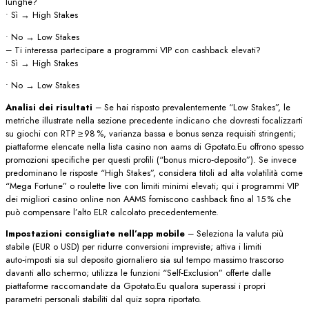
lunghe?
• Sì → High Stakes
• No → Low Stakes
– Ti interessa partecipare a programmi VIP con cashback elevati?
• Sì → High Stakes
• No → Low Stakes
Analisi dei risultati
– Se hai risposto prevalentemente “Low Stakes”, le
metriche illustrate nella sezione precedente indicano che dovresti focalizzarti
su giochi con RTP ≥ 98 %, varianza bassa e bonus senza requisiti stringenti;
piattaforme elencate nella lista casino non aams di Gpotato.Eu offrono spesso
promozioni specifiche per questi profili (“bonus micro‑deposito”). Se invece
predominano le risposte “High Stakes”, considera titoli ad alta volatilità come
“Mega Fortune” o roulette live con limiti minimi elevati; qui i programmi VIP
dei migliori casino online non AAMS forniscono cashback fino al 15 % che
può compensare l’alto ELR calcolato precedentemente.
Impostazioni consigliate nell’app mobile
– Seleziona la valuta più
stabile (EUR o USD) per ridurre conversioni impreviste; attiva i limiti
auto‑imposti sia sul deposito giornaliero sia sul tempo massimo trascorso
davanti allo schermo; utilizza le funzioni “Self‑Exclusion” offerte dalle
piattaforme raccomandate da Gpotato.Eu qualora superassi i propri
parametri personali stabiliti dal quiz sopra riportato.