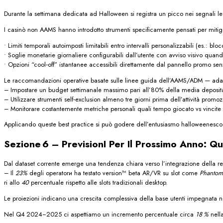
Durante la settimana dedicata ad Halloween si registra un picco nei segnali lega
I casinò non AAMS hanno introdotto strumenti specificamente pensati per mitigare qu
• Limiti temporali autoimposti limitabili entro intervalli personalizzabili (es.
• Soglie monetarie giornaliere configurabili dall’utente con avviso visivo quand
• Opzioni “cool‑off” istantanee accessibili direttamente dal pannello promo senza
Le raccomandazioni operative basate sulle linee guida dell’AAMS/ADM — adat
– Impostare un budget settimanale massimo pari all’80% della media depositata 
– Utilizzare strumenti self‑exclusion almeno tre giorni prima dell’attività promoz
– Monitorare costantemente metriche personali quali tempo giocato vs vincite n
Applicando queste best practice si può godere dell’entusiasmo halloweenesco 
Sezione 6 – PrevisionI Per Il Prossimo Anno: 
Dal dataset corrente emerge una tendenza chiara verso l’integrazione della real
– Il
23%
degli operatorи ha testato version™ beta AR/VR su slot come
Phantom
ri allo
40
percentuale rispetto alle slots tradizionali desktop.
Nel Q4 2024−2025 ci aspettiamo un incremento percentuale circa
18 %
nella