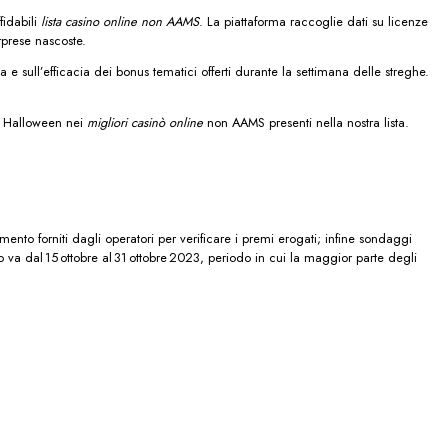
fidabili
lista casino online non AAMS
. La piattaforma raccoglie dati su licenze
rprese nascoste.
ita e sull’efficacia dei bonus tematici offerti durante la settimana delle streghe.
ni Halloween nei
migliori casinò online
non AAMS presenti nella nostra lista.
ento forniti dagli operatori per verificare i premi erogati; infine sondaggi
va dal 15 ottobre al 31 ottobre 2023, periodo in cui la maggior parte degli