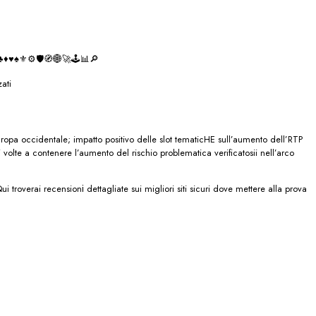
♥♠︎︎⚜️⚙️🛡️🧭🌐🚀🕹️📊🔎
avanzat­i
Europa occidentale; impatto positivo delle slot tematicHE sull’aumento dell’RTP
i volte a contenere l’aumento del rischio problematica verificatosii nell’arco
troverai recensionі dettagliаte sui migliori siti sicuri dove mettere alla prova