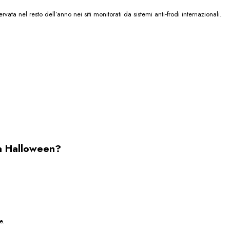
a nel resto dell’anno nei siti monitorati da sistemi anti‐frodi internazionali.
ma Halloween?
e.