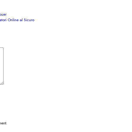
ouer
tori Online al Sicuro
ment.