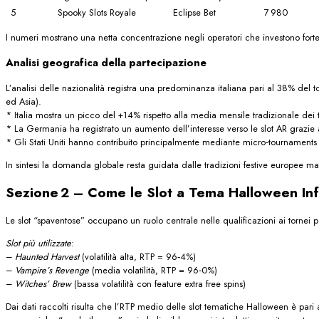
5
Spooky Slots Royale
Eclipse Bet
7 980
I numeri mostrano una netta concentrazione negli operatori che investono forte
Analisi geografica della partecipazione
L’analisi delle nazionalità registra una predominanza italiana pari al 38% d
ed Asia).
* Italia mostra un picco del +14% rispetto alla media mensile tradizionale dei 
* La Germania ha registrato un aumento dell’interesse verso le slot AR grazie al
* Gli Stati Uniti hanno contribuito principalmente mediante micro‑tournaments
In sintesi la domanda globale resta guidata dalle tradizioni festive europee m
Sezione 2 – Come le Slot a Tema Halloween Inf
Le slot “spaventose” occupano un ruolo centrale nelle qualificazioni ai tornei p
Slot più utilizzate
:
–
Haunted Harvest
(volatilità alta, RTP = 96‑4%)
–
Vampire’s Revenge
(media volatilità, RTP = 96‑0%)
–
Witches’ Brew
(bassa volatilità con feature extra free spins)
Dai dati raccolti risulta che l’RTP medio delle slot tematiche Halloween è par