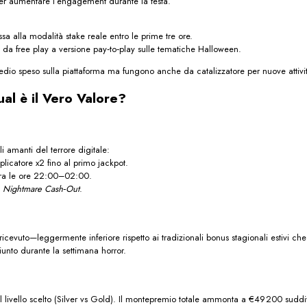
per aumentare l’engagement durante la festa.
sa alla modalità stake reale entro le prime tre ore.
da free play a versione pay‑to‑play sulle tematiche Halloween.
dio speso sulla piattaforma ma fungono anche da catalizzatore per nuove attivit
al è il Vero Valore?
i amanti del terrore digitale:
licatore x2 fino al primo jackpot.
 fra le ore 22:00–02:00.
e
Nightmare Cash‑Out
.
o ricevuto—leggermente inferiore rispetto ai tradizionali bonus stagionali estivi
unto durante la settimana horror.
 livello scelto (Silver vs Gold). Il montepremio totale ammonta a €49 200 suddiv