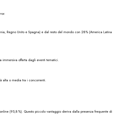
ror.
rmania, Regno Unito e Spagna) e dal resto del mondo con 28% (America Latina
 immersiva offerta dagli eventi tematici.
à alta o media tra i concorrenti.
i online (95,8 %). Questo piccolo vantaggio deriva dalla presenza frequente di