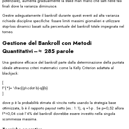
potenziale), aumenta gradualmente la stake man mano che salti nelle fasi
finali dove la varianza diminuisce.
Gestire adeguatamente il bankroll durante questi eventi ad alta varianza
richiede discipline specifiche: fissare limiti massimi giornalieri e utilizzare
stop‑loss dinamici basati sulla percentuale del bankroll totale impegnata nel
torneo.
Gestione del Bankroll con Metodi
Quantitativi – ≈​ 285 parole
Una gestione efficace del bankroll parte dalla determinazione della puntata
ideale attraverso criteri matematici come la Kelly Criterion adattata al
blackjack:
[
f^{*}= \frac{(p\cdot b)-q}{b}
]
dove p è la probabilità stimata di vincita netta usando la strategia base
ottimizzata, b è il rapporto payout netto (es.: 1 : 1), q =1-p . Se p=0,52 allora
f*≈0,04 cioè l’4%​ del bankroll dovrebbe essere investito nella singola
scommessa massima.