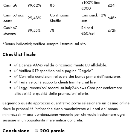
+100% fino
CasinoA
99,62%
85
≤24h
€300
CasinoB
non
Continuous
Cashback 12%
99,48%
≤48h
aams
Shuffle
sett
CasinoC
Reload
99,55%
78
≤72h
stranieri
€50/sett
*Bonus indicativi; verifica sempre i termini sul sito.
Checklist finale
✅ Licenza AAMS valida o riconoscimento EU affidabile.
✅ Verifica RTP specifico nella pagina “Regole”.
✅ Controlla condizioni rollovers dei bonus prima dell’iscrizione.
✅ Testa velocità supporto clienti tramite chat live.
✅ Leggi recensioni recenti su Italy24News.Com per confermare
affidabilità e qualità delle promozioni offerte.
Seguendo questo approccio quantitativo potrai selezionare un casinò online
dove le probabilità intrinseche siano massimizzate e i costi dei bonus
minimizzati — una combinazione vincente per chi vuole trasformare ogni
sessione in un’opportunità matematica concreta.
Conclusione – ≈​ 200 parole