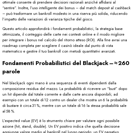
ottimale consente di prendere decisioni razionali anziché affidarsi al
“sentire”. Inoltre, l’uso intelligente dei bonus – dal match deposit al cashback
– può trasformare un bankroll modesto in una riserva più solida, riducendo
l’impatto delle variazioni di varianza tipiche del gioco.
Questo articolo approfondirà i fondamenti probabilistici, la strategia base
ottimizzata, il conteggio delle carte nei contesti online e il modo migliore
per integrare i bonus nel calcolo del ritorno atteso (ROI). Alla fine avrai una
roadmap completa per scegliere il casinò ideale dal punto di vista
matematico e gestire il tuo bankroll con metodi quantitativi avanzati.
Fondamenti Probabilistici del Blackjack – ≈ 260
parole
Nel blackjack ogni mano è una sequenza di eventi dipendenti dalla
composizione residua del mazzo. La probabilità di ricevere un “bust” dopo
un hit dipende dal totale corrente e dalle carte ancora disponibili; ad
esempio con un totale di 12 contro un dealer che mostra un 6 la probabilità
di bustare è circa 31 %, mentre con un totale di 16 la stessa probabilità sale
al 58 %.
L’expected value (EV) è lo strumento chiave per valutare ogni possibile
azione (hit, stand, double). Un EV positivo indica che quella decisione
aggiunge valore medio al bankroll nel lungo periodo; un EV negativo