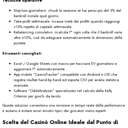
Tecniche operative
Stop‑loss giornaliero: chiudi la sessione se hai perso più del 5%​ del
bankroll iniziale quel giorno.
Take‑profit settimanale: incassa metà dei profitti quando raggiungi
+15%​ rispetto al capitale settimanale.
Rebalancing cumulativo: ricalcola f* ogni volta che il bankroll varia
oltre ±10%, così da adeguare automaticamente le dimensioni delle
puntate.
Strumenti consigliati
Excel / Google Sheets con macro per tracciare EV giornaliero e
aggiornare f* automaticamente.
App mobile “CasinoTracker” compatibile con Android e iOS che
registra risultati hand‑by‑hand ed esporta CSV per analisi statistica
avanzata.
Software “OddsAnalyzer” specializzato nel calcolo della Kelly
Criterion per giochi da tavolo.
Queste soluzioni consentono una revisione in tempo reale delle performance
e aiutano a evitare errori emotivi tipici dei giocatori meno esperti.
Scelta del Casinò Online Ideale dal Punto di