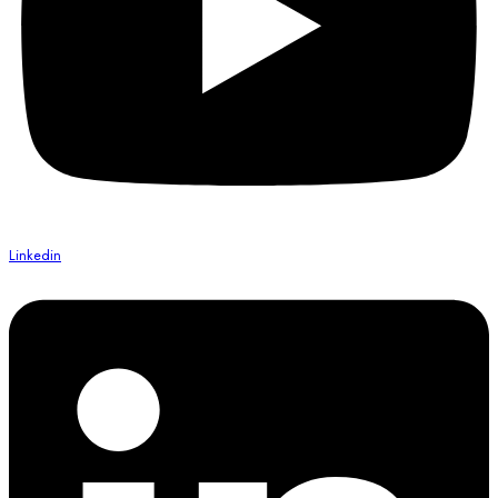
Linkedin