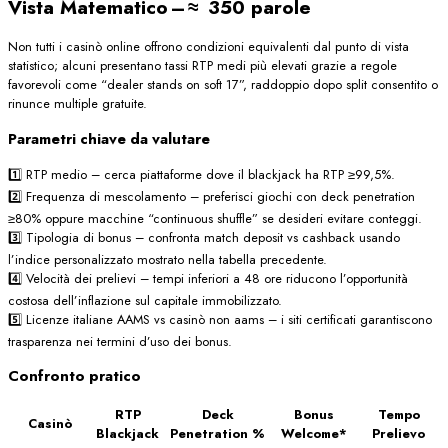
Vista Matematico – ≈​ 350 parole
Non tutti i casinò online offrono condizioni equivalenti dal punto di vista
statistico; alcuni presentano tassi RTP medi più elevati grazie a regole
favorevoli come “dealer stands on soft 17”, raddoppio dopo split consentito o
rinunce multiple gratuite.
Parametri chiave da valutare
1️⃣ RTP medio – cerca piattaforme dove il blackjack ha RTP ≥99,5%.
2️⃣ Frequenza di mescolamento – preferisci giochi con deck penetration
≥80% oppure macchine “continuous shuffle” se desideri evitare conteggi.
3️⃣ Tipologia di bonus – confronta match deposit vs cashback usando
l’indice personalizzato mostrato nella tabella precedente.
4️⃣ Velocità dei prelievi – tempi inferiori a 48 ore riducono l’opportunità
costosa dell’inflazione sul capitale immobilizzato.
5️⃣ Licenze italiane AAMS vs casinò non aams – i siti certificati garantiscono
trasparenza nei termini d’uso dei bonus.
Confronto pratico
RTP
Deck
Bonus
Tempo
Casinò
Blackjack
Penetration %
Welcome*
Prelievo