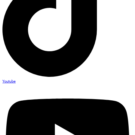
Youtube