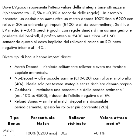
Dove EVgioco rappresenta l’atteso valore della strategia base ottimizzata
(tipicamente tra –0,5% e +0,3% a seconda delle regole). Un esempio
concreto: un casinò non aams offre un match deposit 100% fino a €200 con
rollover 30x su entrambi gli importi (€400 totali da scommettere). Se il tuo
EV medio è –0,4% perché giochi con regole standard ma usi una gestione
prudente del bankroll, il profitto atteso su €400 sarà circa –€1,60;
sottraendo questo al costo implicito del rollover si ottiene un ROI netto
negativo intorno al –4%​ .
Diversi tipi di bonus hanno impatti distinti:
Match Deposit – richiede solitamente rollover elevato ma fornisce
capitale immediato.
No‑Deposit – offre piccole somme (€10‑€20) con rollover molto alto
(40x), ideale solo per testare strategie senza rischiare denaro proprio.
Cashback – restituisce una percentuale delle perdite settimanali
(es.: 10% su €500), riducendo l’effetto negativo dell’EV.
Reload Bonus – simile al match deposit ma disponibile
periodicamente; spesso ha rollover più contenuto (20x).
Tipo
Percentuale
Rollover
Valore atteso
Bonus
Match
richiesto
medio*
Match
100% (€200 max)
30x
+0,1%