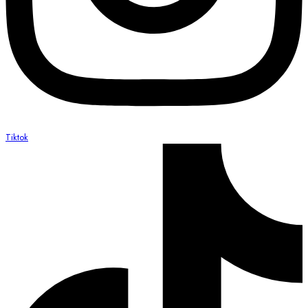
Tiktok