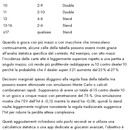
10
2‑9
Double
11
2‑10
Double
12
4‑6
Stand
13‑16
2‑6
Stand
≥17
qualsiasi
Stand
Quando si gioca con più mazzi o con macchine che rimescolano
continuamente, alcune celle della tabella possono essere riviste grazie
all’analisi statistica specifica del contesto. Ad esempio, con otto mazzi
l’incidenza delle carte alte è leggermente superiore rispetto a una partita a
singolo mazzo; ciò rende più profittevole raddoppiare su 10 contro dealer 10
perché la probabilità che il dealer superi il 21 aumenta dal 23 % al 27 %.
Decisioni marginali spesso sfuggono alla regola fissa della tabella ma
possono essere ottimizzate con simulazioni Monte Carlo o calcoli
combinatoriari rapidi. Supponiamo di avere un totale di 15 contro dealer 10
in un gioco a cinque mazzi con penetrazione del 75 %. Una simulazione
mostra che l’EV dell’hit è ‑0,12 mentre lo stand ha ‑0,08; quindi lo stand
risulta leggermente migliore nonostante la regola tradizionale suggerisca
l’hit per ridurre la perdita attesa complessiva.
Questi aggiustamenti richiedono solo pochi secondi se si utilizza una
calcolatrice statistica o una app dedicata ai giocatori avanzati; l’obiettivo è