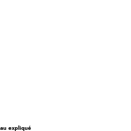
eau expliqué