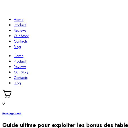
Home
Product
Reviews
Our Story
Contacts
Blog
Home
Product
Reviews
Our Story
Contacts
Blog
0
Uncategorized
Guide ultime pour exploiter les bonus des table