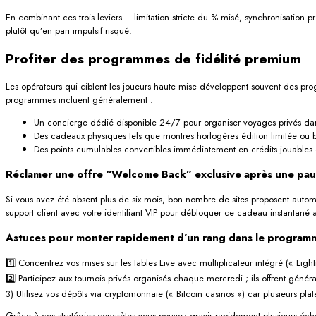
En combinant ces trois leviers – limitation stricte du % misé, synchronisation p
plutôt qu’en pari impulsif risqué.
Profiter des programmes de fidélité premium
Les opérateurs qui ciblent les joueurs haute mise développent souvent des p
programmes incluent généralement :
Un concierge dédié disponible 24/7 pour organiser voyages privés dans 
Des cadeaux physiques tels que montres horlogères édition limitée ou bi
Des points cumulables convertibles immédiatement en crédits jouables
Réclamer une offre “Welcome Back” exclusive après une pa
Si vous avez été absent plus de six mois, bon nombre de sites proposent autom
support client avec votre identifiant VIP pour débloquer ce cadeau instantané 
Astuces pour monter rapidement d’un rang dans le program
1️⃣ Concentrez vos mises sur les tables Live avec multiplicateur intégré (« Ligh
2️⃣ Participez aux tournois privés organisés chaque mercredi ; ils offrent géné
3) Utilisez vos dépôts via cryptomonnaie (« Bitcoin casinos ») car plusieurs p
Grâce à ces stratégies concrètes vous pouvez gravir rapidement plusieurs échelo