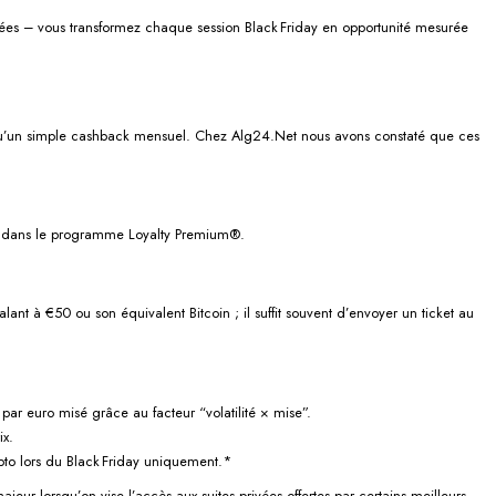
ntégrées – vous transformez chaque session Black Friday en opportunité mesurée
s qu’un simple cashback mensuel. Chez Alg24.Net nous avons constaté que ces
l dans le programme Loyalty Premium®.
t à €50 ou son équivalent Bitcoin ; il suffit souvent d’envoyer un ticket au
 par euro misé grâce au facteur “volatilité × mise”.
ix.
ypto lors du Black Friday uniquement.*
ur lorsqu’on vise l’accès aux suites privées offertes par certains meilleurs