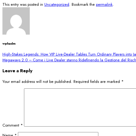
This entry was posted in
Uncategorized
. Bookmark the
permalink
.
wphadm
High‑Stakes Legends: How VIP Live‑Dealer Tables Turn Ordinary Players into J
Megaways 2.0 – Come i Live Dealer stanno Ridefinendo la Gestione del Rischi
Leave a Reply
Your email address will not be published.
Required fields are marked
*
Comment
*
Name
*