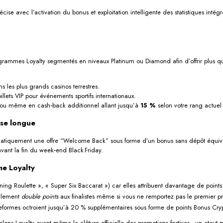
récise avec l’activation du bonus et exploitation intelligente des statistiques i
rogrammes Loyalty segmentés en niveaux Platinum ou Diamond afin d’offrir plu
les plus grands casinos terrestres.
llets VIP pour événements sportifs internationaux.
 ou même en cash‑back additionnel allant jusqu’à
15 %
selon votre rang actue
use longue
atiquement une offre “Welcome Back” sous forme d’un bonus sans dépôt équivalan
avant la fin du week‑end Black Friday.
me Loyalty
tning Roulette », « Super Six Baccarat ») car elles attribuent davantage de points
ralement
double points
aux finalistes même si vous ne remportez pas le premier pr
lateformes octroient jusqu’à 20 % supplémentaires sous forme de points Bonus Cr
ns Loyalty avant même la clôture officielle des promotions festives—un atout maje