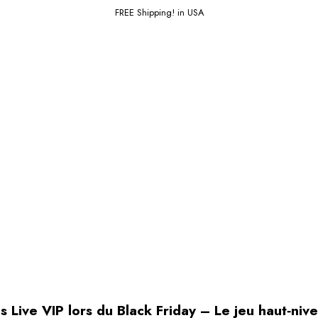
FREE Shipping! in USA
s Live VIP lors du Black Friday – Le jeu haut‑niv