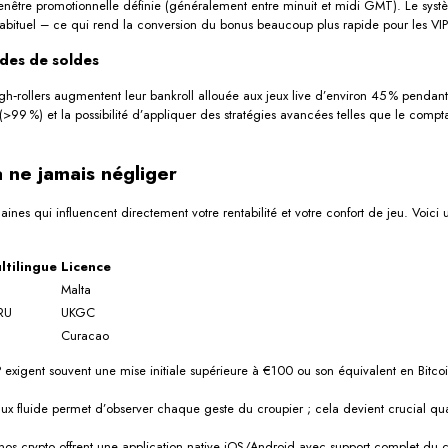
fenêtre promotionnelle définie (généralement entre minuit et midi GMT). Le sy
habituel – ce qui rend la conversion du bonus beaucoup plus rapide pour les V
odes de soldes
ollers augmentent leur bankroll allouée aux jeux live d’environ 45 % pendant ces
e (>99 %) et la possibilité d’appliquer des stratégies avancées telles que le com
à ne jamais négliger
aines qui influencent directement votre rentabilité et votre confort de jeu. Voici
ltilingue
Licence
Malta
RU
UKGC
Curacao
P exigent souvent une mise initiale supérieure à €100 ou son équivalent en Bitcoin
lux fluide permet d’observer chaque geste du croupier ; cela devient crucial qu
inos crypto offrent une application native iOS/Android avec support complet du c