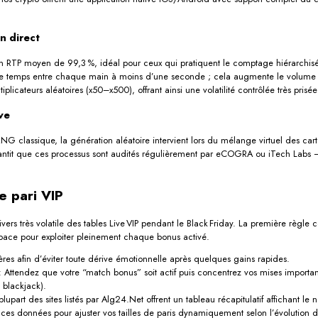
n direct
 un RTP moyen de 99,3 %, idéal pour ceux qui pratiquent le comptage hiérarchisé d
le temps entre chaque main à moins d’une seconde ; cela augmente le volume 
iplicateurs aléatoires (x50–x500), offrant ainsi une volatilité contrôlée très prisé
ive
n RNG classique, la génération aléatoire intervient lors du mélange virtuel des 
tit que ces processus sont audités régulièrement par eCOGRA ou iTech Labs – 
e pari VIP
ivers très volatile des tables Live VIP pendant le Black Friday. La première règl
space pour exploiter pleinement chaque bonus activé.
ières afin d’éviter toute dérive émotionnelle après quelques gains rapides.
 Attendez que votre “match bonus” soit actif puis concentrez vos mises importa
 blackjack).
plupart des sites listés par Alg24.Net offrent un tableau récapitulatif affichan
z ces données pour ajuster vos tailles de paris dynamiquement selon l’évolution 