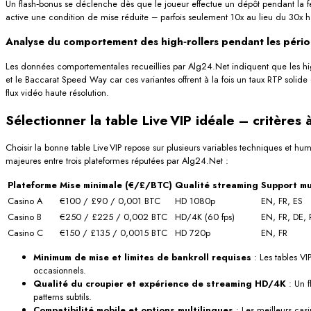
Un flash‑bonus se déclenche dès que le joueur effectue un dépôt pendant la 
active une condition de mise réduite – parfois seulement 10x au lieu du 30x 
Analyse du comportement des high‑rollers pendant les péri
Les données comportementales recueillies par Alg24.Net indiquent que les high‑r
et le Baccarat Speed Way car ces variantes offrent à la fois un taux RTP solid
flux vidéo haute résolution.
Sélectionner la table Live VIP idéale – critères 
Choisir la bonne table Live VIP repose sur plusieurs variables techniques et hum
majeures entre trois plateformes réputées par Alg24.Net :
Plateforme
Mise minimale (€/£/BTC)
Qualité streaming
Support mu
Casino A
€100 / £90 / 0,001 BTC
HD 1080p
EN, FR, ES
Casino B
€250 / £225 / 0,002 BTC
HD/4K (60 fps)
EN, FR, DE, 
Casino C
€150 / £135 / 0,0015 BTC
HD 720p
EN, FR
Minimum de mise et limites de bankroll requises
: Les tables VI
occasionnels.
Qualité du croupier et expérience de streaming HD/4K
: Un f
patterns subtils.
Compatibilité mobile et options multilingues
: Les meilleurs cas