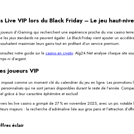
s Live VIP lors du Black Friday – Le jeu haut‑niv
joueurs d’iGaming qui recherchent une expérience proche du vrai casino terrest
 les jeux standards ne peuvent égaler. Le Black Friday vient ajouter un accéléra
 souhaitent maximiser leurs gains tout en profitant d’un service premium.
onsultez notre guide sur le
casino en crypto
. Alg24.Net analyse chaque site sous
emps ni d’argent.
es joueurs VIP
’est imposé comme un moment clé du calendrier du jeu en ligne. Les promotions 
 personnalisés qui ne sont jamais disponibles durant le reste de l’année. Compa
éel grâce à leur caractère éphémère et exclusif.
fic vers les live casino a grimpé de 27 % en novembre 2025, avec un pic notable
teurs majeurs : la recherche d’adrénaline liée aux gros paris et l’attraction d’o
fres éclair