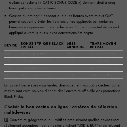
dollars canadiens (« CA$10 BONUS CODE ») donnant droit à cinq
tours gratuits supplémentaires.
Gestion du timing* : déposer quelques heures avant minuit GMT
permet souvent d’éviter les frais nocturnes appliqués par certaines
banques européennes ; cela réduit aussi l’impact potentiel du spread
appliqué durant la nuit sur vos conversions fiat‑crypto.
BONUS TYPIQUE BLACK
MISE
TEMPS MOYEN
DEVISE
FRIDAY
MINIMUM
RETRAIT
EUR
150 % jusqu’à €800
€20
24–48 h (e‑wallet)
USD
200 % jusqu’à $1 000
$25
<12 h (crypto)
GBP
175 % jusqu’à £750
£15
48–72 h (virement)
CAD
180 % jusqu’à C$900
C$30
<24 h (e‑wallet)
En suivant ces étapes vous limitez drastiquement vos coûts cachés tout en
maximisant votre pouvoir d’achat dès l’ouverture officielle des promotions
Black Friday.
Choisir le bon casino en ligne : critères de sélection
multidevises
1️⃣ Couverture géographique – vérifiez précisément quelles devises sont
réellement acceptées ; certains sites affichent “USD & EUR” mais refusent