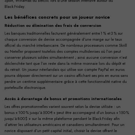
Sport, Winamax ou Betclic lors d’une session intensive autour du
Black Friday.
Les bénéfices concrets pour un joueur novice
Réduction ou élimination des frais de conversion
Les banques traditionnelles facturent généralement entre 1 % et 3 % sur
chaque conversion de devise accompagnée d’une marge sur le taux
officiel du marché interbancaire. De nombreux processeurs comme Skrill
ou Neteller proposent toutefois des comptes multidevises où l’on peut
conserver plusieurs soldes simultanément ; ainsi aucune conversion n’est
déclenchée tant que l’on reste dans la même monnaie lors du dépôt et
du retrait. Un joueur néerlandais qui utilise son compte PayPal en euros
pourra déposer directement sur un casino affichant ses prix en euros sans
perdre un centime supplémentaire grâce à cette fonctionnalité native du
portefeuille électronique.
Accès à davantage de bonus et promotions internationales
Les offres promotionnelles varient souvent selon la devise utilisée : un
bonus « 100 % jusqu’à 500 € » peut être accompagné d’un bonus « 150 %
jusqu’à 800 $ » sur la même plateforme pendant le Black Friday afin
d’attirer les utilisateurs américains et canadiens simultanément. Pour un
novice disposant d’un petit capital initial, choisir la devise offrant le