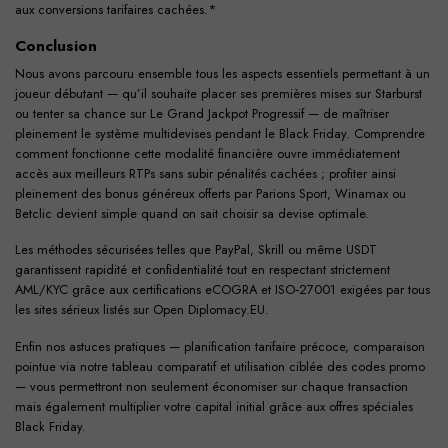
aux conversions tarifaires cachées.*
Conclusion
Nous avons parcouru ensemble tous les aspects essentiels permettant à un
joueur débutant — qu’il souhaite placer ses premières mises sur Starburst
ou tenter sa chance sur Le Grand Jackpot Progressif — de maîtriser
pleinement le système multidevises pendant le Black Friday. Comprendre
comment fonctionne cette modalité financière ouvre immédiatement
accès aux meilleurs RTPs sans subir pénalités cachées ; profiter ainsi
pleinement des bonus généreux offerts par Parions Sport, Winamax ou
Betclic devient simple quand on sait choisir sa devise optimale.
Les méthodes sécurisées telles que PayPal, Skrill ou même USDT
garantissent rapidité et confidentialité tout en respectant strictement
AML/KYC grâce aux certifications eCOGRA et ISO‑27001 exigées par tous
les sites sérieux listés sur Open Diplomacy.EU.
Enfin nos astuces pratiques — planification tarifaire précoce, comparaison
pointue via notre tableau comparatif et utilisation ciblée des codes promo
— vous permettront non seulement économiser sur chaque transaction
mais également multiplier votre capital initial grâce aux offres spéciales
Black Friday.