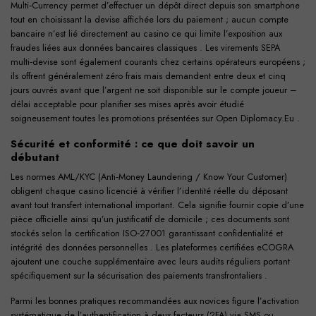
Multi‑Currency permet d’effectuer un dépôt direct depuis son smartphone
tout en choisissant la devise affichée lors du paiement ; aucun compte
bancaire n’est lié directement au casino ce qui limite l’exposition aux
fraudes liées aux données bancaires classiques . Les virements SEPA
multi‑devise sont également courants chez certains opérateurs européens ;
ils offrent généralement zéro frais mais demandent entre deux et cinq
jours ouvrés avant que l’argent ne soit disponible sur le compte joueur –
délai acceptable pour planifier ses mises après avoir étudié
soigneusement toutes les promotions présentées sur Open Diplomacy.Eu .
Sécurité et conformité : ce que doit savoir un
débutant
Les normes AML/KYC (Anti‑Money Laundering / Know Your Customer)
obligent chaque casino licencié à vérifier l’identité réelle du déposant
avant tout transfert international important. Cela signifie fournir copie d’une
pièce officielle ainsi qu’un justificatif de domicile ; ces documents sont
stockés selon la certification ISO‑27001 garantissant confidentialité et
intégrité des données personnelles . Les plateformes certifiées eCOGRA
ajoutent une couche supplémentaire avec leurs audits réguliers portant
spécifiquement sur la sécurisation des paiements transfrontaliers .
Parmi les bonnes pratiques recommandées aux novices figure l’activation
systématique de l’authentification à deux facteurs (2FA) via SMS ou