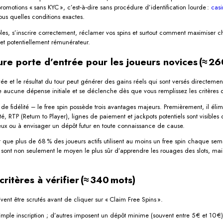
omotions « sans KYC », c’est‑à‑dire sans procédure d’identification lourde :
casi
ous quelles conditions exactes.
bles, s’inscrire correctement, réclamer vos spins et surtout comment maximiser c
et potentiellement rémunérateur.
eure porte d’entrée pour les joueurs novices (≈ 26
e et le résultat du tour peut générer des gains réels qui sont versés directement
cune dépense initiale et se déclenche dès que vous remplissez les critères d’él
 fidélité – le free spin possède trois avantages majeurs. Premièrement, il élim
é, RTP (Return to Player), lignes de paiement et jackpots potentiels sont visibl
 jeux ou à envisager un dépôt futur en toute connaissance de cause.
que plus de 68 % des joueurs actifs utilisent au moins un free spin chaque semai
 sont non seulement le moyen le plus sûr d’apprendre les rouages des slots, mais
ritères à vérifier (≈ 340 mots)
ent être scrutés avant de cliquer sur « Claim Free Spins ».
simple inscription ; d’autres imposent un dépôt minime (souvent entre 5 € et 10 