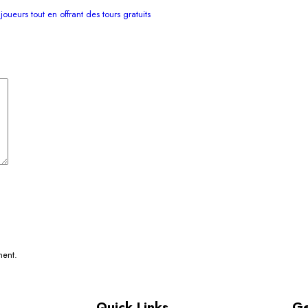
oueurs tout en offrant des tours gratuits
ment.
Quick Links
Ge