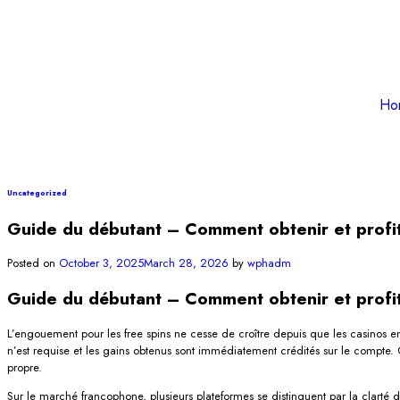
Ho
Uncategorized
Guide du débutant – Comment obtenir et profite
Posted on
October 3, 2025
March 28, 2026
by
wphadm
Guide du débutant – Comment obtenir et profite
L’engouement pour les free spins ne cesse de croître depuis que les casinos en 
n’est requise et les gains obtenus sont immédiatement crédités sur le compte. Ce
propre.
Sur le marché francophone, plusieurs plateformes se distinguent par la clarté