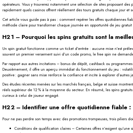
opérateurs. Vous y trouverez notamment une sélection de sites proposant des pr
rapidement quels casinos offrent réellement des tours gratuits chaque jour et s
Cet article vous guide pas à pas : comment repérer les offres quotidiennes fia
méthode claire pour transformer chaque journée en opportunité de jeu gratuit 
H2 1 – Pourquoi les spins gratuits sont la meill
Un spin gratuit fonctionne comme un ticket d’entrée : aucune mise n’est prélevé
souvent un premier versement suivi d’un code promo, le free spin ne demande au
Par rapport aux autres incitations – bonus de dépôt, cashback ou programmes de
Deuxièmement, il offre un aperçu immédiat du fonctionnement du jeu : volatilit
positive : gagner sans mise renforce la confiance et incite à explorer d’autres
Des études récentes menées sur les marchés français, belge et suisse montrent 
réels supérieur de 12 % à la moyenne du secteur. En résumé, les spins gratuits
curieux à celui de joueur engagé.
H2 2 – Identifier une offre quotidienne fiable : c
Pour ne pas perdre son temps avec des promotions trompeuses, trois piliers doiv
Conditions de qualification claires – Certaines offres n’exigent qu’une 