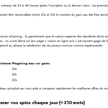
 créneau de 24 à 48 heures après l’inscription ou le dernier claim. Les promoti
nt être raisonnables (entre 20x et 30x le montant du gain issu des free spins). Le
acao eGaming ; ils garantissent que le casino respecte des standards stricts en
es ; un score élevé sur leur page « casino en ligne avis » est souvent gage de fia
 prend au sérieux la satisfaction de ses joueurs novices comme expérimentés.
minimum
Wagering max sur gains
25x
30x
20x
eau actualisé qui vous aide à comparer rapidement les meilleures offres du mome
mer vos spins chaque jour (≈ 310 mots)