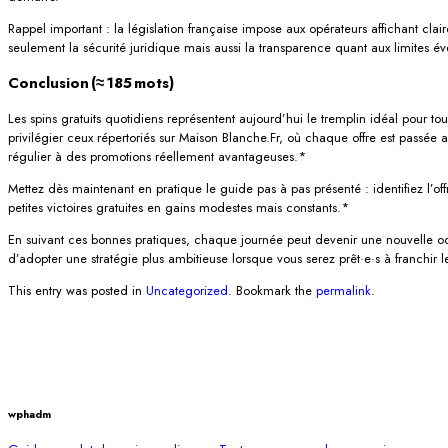
Rappel important : la législation française impose aux opérateurs affichant clai
seulement la sécurité juridique mais aussi la transparence quant aux limites éve
Conclusion (≈ 185 mots)
Les spins gratuits quotidiens représentent aujourd’hui le tremplin idéal pour t
privilégier ceux répertoriés sur Maison Blanche.Fr, où chaque offre est passée
régulier à des promotions réellement avantageuses.*
Mettez dès maintenant en pratique le guide pas à pas présenté : identifiez l’o
petites victoires gratuites en gains modestes mais constants.*
En suivant ces bonnes pratiques, chaque journée peut devenir une nouvelle occa
d’adopter une stratégie plus ambitieuse lorsque vous serez prêt·e·s à franchir 
This entry was posted in
Uncategorized
. Bookmark the
permalink
.
wphadm