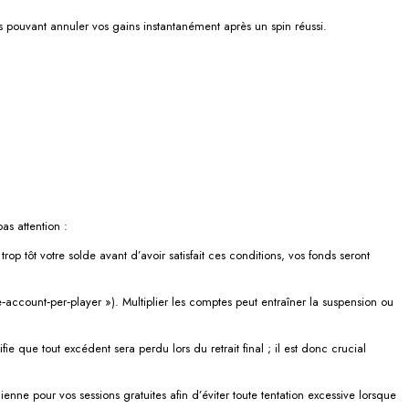
 pouvant annuler vos gains instantanément après un spin réussi.
as attention :
op tôt votre solde avant d’avoir satisfait ces conditions, vos fonds seront
e‑account‑per‑player »). Multiplier les comptes peut entraîner la suspension ou
 que tout excédent sera perdu lors du retrait final ; il est donc crucial
enne pour vos sessions gratuites afin d’éviter toute tentation excessive lorsque