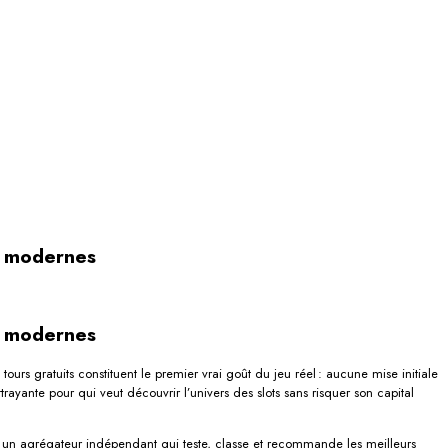
os modernes
os modernes
rs gratuits constituent le premier vrai goût du jeu réel : aucune mise initiale
rayante pour qui veut découvrir l’univers des slots sans risquer son capital
me un agrégateur indépendant qui teste, classe et recommande les meilleurs