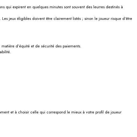
ons qui expirent en quelques minutes sont souvent des leurres destinés à
s jeux éligibles doivent être clairement listés ; sinon le joueur risque d’être
 matière d’équité et de sécurité des paiements.
bilité.
nt et à choisir celle qui correspond le mieux à votre profil de joueur