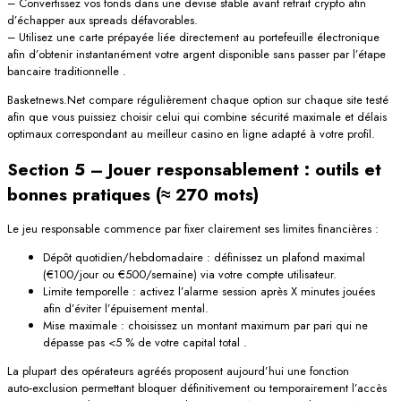
– Convertissez vos fonds dans une devise stable avant retrait crypto afin
d’échapper aux spreads défavorables.
– Utilisez une carte prépayée liée directement au portefeuille électronique
afin d’obtenir instantanément votre argent disponible sans passer par l’étape
bancaire traditionnelle .
Basketnews.Net compare régulièrement chaque option sur chaque site testé
afin que vous puissiez choisir celui qui combine sécurité maximale et délais
optimaux correspondant au meilleur casino en ligne adapté à votre profil.
Section 5 – Jouer responsablement : outils et
bonnes pratiques (≈ 270 mots)
Le jeu responsable commence par fixer clairement ses limites financières :
Dépôt quotidien/hebdomadaire : définissez un plafond maximal
(€100/jour ou €500/semaine) via votre compte utilisateur.
Limite temporelle : activez l’alarme session après X minutes jouées
afin d’éviter l’épuisement mental.
Mise maximale : choisissez un montant maximum par pari qui ne
dépasse pas <5 % de votre capital total .
La plupart des opérateurs agréés proposent aujourd’hui une fonction
auto‑exclusion permettant bloquer définitivement ou temporairement l’accès