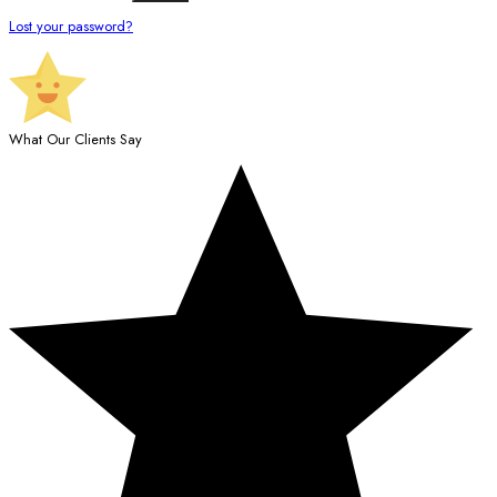
Lost your password?
What Our Clients Say