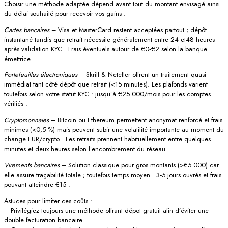
Choisir une méthode adaptée dépend avant tout du montant envisagé ainsi
du délai souhaité pour recevoir vos gains :
Cartes bancaires
– Visa et MasterCard restent acceptées partout ; dépôt
instantané tandis que retrait nécessite généralement entre 24 et48 heures
après validation KYC . Frais éventuels autour de €0‑€2 selon la banque
émettrice .
Portefeuilles électroniques
– Skrill & Neteller offrent un traitement quasi
immédiat tant côté dépôt que retrait (<15 minutes). Les plafonds varient
toutefois selon votre statut KYC : jusqu’à €25 000/mois pour les comptes
vérifiés .
Cryptomonnaies
– Bitcoin ou Ethereum permettent anonymat renforcé et frais
minimes (<0,5 %) mais peuvent subir une volatilité importante au moment du
change EUR/crypto . Les retraits prennent habituellement entre quelques
minutes et deux heures selon l’encombrement du réseau .
Virements bancaires
– Solution classique pour gros montants (>€5 000) car
elle assure traçabilité totale ; toutefois temps moyen =3‑5 jours ouvrés et frais
pouvant atteindre €15 .
Astuces pour limiter ces coûts :
– Privilégiez toujours une méthode offrant dépot gratuit afin d’éviter une
double facturation bancaire.