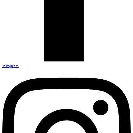
Instagram