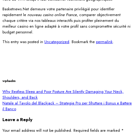
Basketnews.Net demeure votre partenaire privilégié pour identifier
rapidement le
nouveau casino online France
, comparer objectivement
chaque critère via nos tableaux interactifs puis profiter pleinement du
meilleur casino en ligne adapté à votre profil sans compromettre sécurité ni
budget personnel.
This entry was posted in
Uncategorized
. Bookmark the
permalink
.
wphadm
Why Restless Sleep and Poor Posture Are Silently Damaging Your Neck,
Shoulders, and Back
Natale al Tavolo del Blackjack – Strategie Pro per Sfruttare i Bonus e Battere
il Banco
Leave a Reply
Your email address will not be published.
Required fields are marked
*