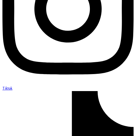
Tiktok