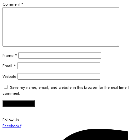
Comment
*
Name
*
Email
*
Website
Save my name, email, and website in this browser for the next time I
comment.
Follow Us
Facebook-f