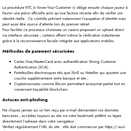
La procédure KYC (« Know‑Your‑Customer ») oblige ensuite chaque joueur à
fournir une pièce officielle ainsi qu’une facture récente afin de vérifier son
identité réelle . Ce contrôle prévient notamment l’usurpation d’identité mais
peut aussi être source d’attente lors du premier retrait.
Pour faciliter ce processus choisissez un casino proposant un upload direct
via interface sécurisée ; certains offrent même la vérification instantanée
grâce à la reconnaissance faciale intégrée aux applications mobiles.
Méthodes de paiement sécurisées
Cartes Visa/MasterCard avec authentification Strong Customer
Authentication (SCA) ;
Portefeuilles électroniques tels que Skrill ou Neteller qui ajoutent une
couche supplémentaire entre banque et site ;
Cryptomonnaies comme Bitcoin permettant anonymat partiel tout en
conservant traçabilité blockchain.
Astuces anti‑phishing
Ne cliquez jamais sur un lien reçu par e‑mail demandant vos données
bancaires ; accédez toujours au site via votre bookmark préféré ou tapez
directement l’adresse dans votre navigateur.
Vérifiez régulièrement l’URL du site : elle doit commencer par
https://
suivi