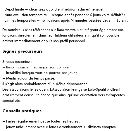
• Dépôt limité – choisissez quotidien/hebdomadaire/mensuel ;
• Auto‑exclusion temporaire – bloque accès pendant X jours voire définitif ;
• Limites temporelles – notifications après N minutes passées devant l’écran .
De nombreux sites référencés sur Basketnews.Net intègrent également ces
fonctions directement dans leur tableau utilisateur afin qu’il soit possible
activer immédiatement depuis son profil personnel.
Signes précurseurs
Si vous ressentez :
– Besoin constant recharger son compte,
– Irritabilité lorsque vous ne pouvez pas jouer,
– Mentir autour du temps passé,
il s’agit alors probablement d’un début dépendance.
Des associations telles que « L’Association Française Loto‑Sportif » offrent
gratuitement conseil téléphonique ainsi qu’une orientation vers thérapeutes
spécialisés.
Conseils pratiques
– Faites régulièrement pause toutes les heures ;
– Jouez uniquement avec « fonds divertissement », distincts comptes