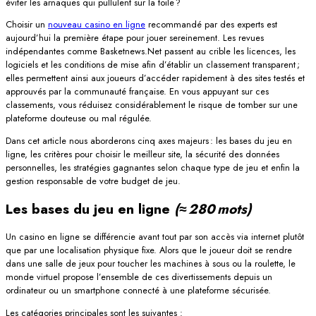
éviter les arnaques qui pullulent sur la toile ?
Choisir un
nouveau casino en ligne
recommandé par des experts est
aujourd’hui la première étape pour jouer sereinement. Les revues
indépendantes comme Basketnews.Net passent au crible les licences, les
logiciels et les conditions de mise afin d’établir un classement transparent ;
elles permettent ainsi aux joueurs d’accéder rapidement à des sites testés et
approuvés par la communauté française. En vous appuyant sur ces
classements, vous réduisez considérablement le risque de tomber sur une
plateforme douteuse ou mal régulée.
Dans cet article nous aborderons cinq axes majeurs : les bases du jeu en
ligne, les critères pour choisir le meilleur site, la sécurité des données
personnelles, les stratégies gagnantes selon chaque type de jeu et enfin la
gestion responsable de votre budget de jeu.
Les bases du jeu en ligne
(≈ 280 mots)
Un casino en ligne se différencie avant tout par son accès via internet plutôt
que par une localisation physique fixe. Alors que le joueur doit se rendre
dans une salle de jeux pour toucher les machines à sous ou la roulette, le
monde virtuel propose l’ensemble de ces divertissements depuis un
ordinateur ou un smartphone connecté à une plateforme sécurisée.
Les catégories principales sont les suivantes :