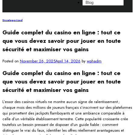
Blog
Uncategorized
Guide complet du casino en ligne : tout ce
que vous devez savoir pour jouer en toute
sécurité et maximiser vos gains
Posted on
November 26, 2025
April 14, 2026
by
wphadm
Guide complet du casino en ligne : tout ce
que vous devez savoir pour jouer en toute
sécurité et maximiser vos gains
L’essor des casinos virtuels ne montre aucun signe de ralentissement ;
chaque mois des millions de joueurs français s’inscrivent sur des plateformes
qui promettent des jackpots flamboyants et une ambiance comparable à
celle d’un véritable établissement terrestre. Cette popularité croissante crée
toutefois un besoin pressant de disposer d’un guide fiable : comment
distinguer le vrai du faux, identifier les offres réellement avantageuses et