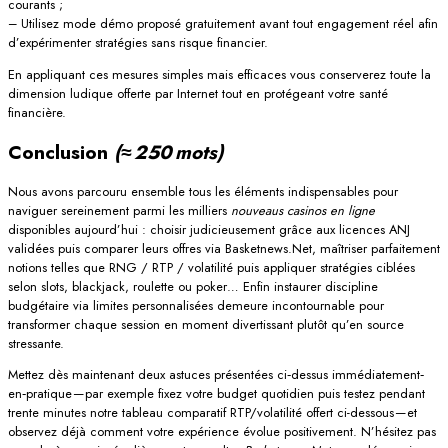
courants ;
– Utilisez mode démo proposé gratuitement avant tout engagement réel afin
d’expérimenter stratégies sans risque financier.
En appliquant ces mesures simples mais efficaces vous conserverez toute la
dimension ludique offerte par Internet tout en protégeant votre santé
financière.
Conclusion
(≈ 250 mots)
Nous avons parcouru ensemble tous les éléments indispensables pour
naviguer sereinement parmi les milliers
nouveau​s casinos en ligne
disponibles aujourd’hui : choisir judicieusement grâce aux licences ANJ
validées puis comparer leurs offres via Basketnews.Net, maîtriser parfaitement
notions telles que RNG / RTP / volatilité puis appliquer stratégies ciblées
selon slots, blackjack, roulette ou poker… Enfin instaurer discipline
budgétaire via limites personnalisées demeure incontournable pour
transformer chaque session en moment divertissant plutôt qu’en source
stressante.
Mettez dès maintenant deux astuces présentées ci‑dessus immédiatement‐
en‐pratique — par exemple fixez votre budget quotidien puis testez pendant
trente minutes notre tableau comparatif RTP/volatilité offert ci-dessous — et
observez déjà comment votre expérience évolue positivement.​ N’hésitez pas