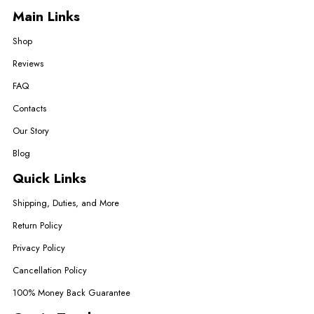
Main Links
Shop
Reviews
FAQ
Contacts
Our Story
Blog
Quick Links
Shipping, Duties, and More
Return Policy
Privacy Policy
Cancellation Policy
100% Money Back Guarantee