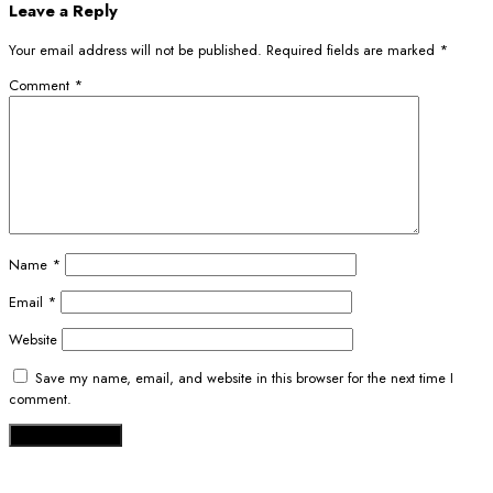
Leave a Reply
Your email address will not be published.
Required fields are marked
*
Comment
*
Name
*
Email
*
Website
Save my name, email, and website in this browser for the next time I
comment.