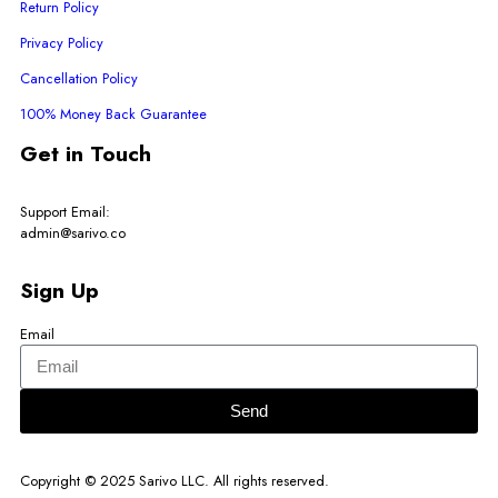
Return Policy
Privacy Policy
Cancellation Policy
100% Money Back Guarantee
Get in Touch
Support Email:
admin@sarivo.co
Sign Up
Email
Send
Copyright © 2025 Sarivo LLC. All rights reserved.