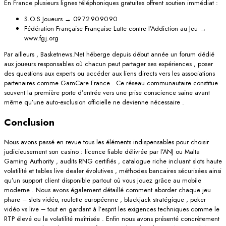
En France plusieurs lignes téléphoniques gratuites offrent soutien immédiat :
S.O.S Joueurs → 09 72 90 90 90
Fédération Française Française Lutte contre l’Addiction au Jeu →
www.fgj.org
Par ailleurs , Basketnews.Net héberge depuis début année un forum dédié
aux joueurs responsables où chacun peut partager ses expériences , poser
des questions aux experts ou accéder aux liens directs vers les associations
partenaires comme GamCare France . Ce réseau communautaire constitue
souvent la première porte d’entrée vers une prise conscience saine avant
même qu’une auto‑exclusion officielle ne devienne nécessaire .
Conclusion
Nous avons passé en revue tous les éléments indispensables pour choisir
judicieusement son casino : licence fiable délivrée par l’ANJ ou Malta
Gaming Authority , audits RNG certifiés , catalogue riche incluant slots haute
volatilité et tables live dealer évolutives , méthodes bancaires sécurisées ainsi
qu’un support client disponible partout où vous jouez grâce au mobile
moderne . Nous avons également détaillé comment aborder chaque jeu
phare – slots vidéo, roulette européenne , blackjack stratégique , poker
vidéo vs live – tout en gardant à l’esprit les exigences techniques comme le
RTP élevé ou la volatilité maîtrisée . Enfin nous avons présenté concrètement