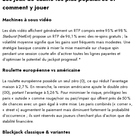
comment y jouer
Machines à sous vidéo
Les slots vidéo affichent généralement un RTP compris entre 95 % et 98 %.
Starburst
(NetEnt) propose un RTP de 96,1 % avec des re‑spins gratuits ; la
volatilité moyenne signifie que les gains sont fréquents mais modestes. Une
stratégie basique consiste à miser la mise maximale sur chaque spin
pendant une session courte afin d’activer toutes les lignes payantes et
d’optimiser le potentiel du jackpot progressif.*
Roulette européenne vs américaine
La roulette européenne possède un seul zéro (0), ce qui réduit l’avantage
maison à 2,7 %. En revanche, la version américaine ajoute le double zéro
(00), portant l’avantage à 5,26 %. Pour minimiser le risque, privilégiez les
paris « outside » comme rouge/noir ou pair/impair qui offrent près de 50 %
de chances avec un gain égal à votre mise. Les paris combinés (« corner »,
« street ») augmentent le paiement mais diminuent fortement la probabilité
d’occurrence ; ils sont réservés aux joueurs cherchant plus d’action que de
stabilité financière.
Blackjack classique & variantes