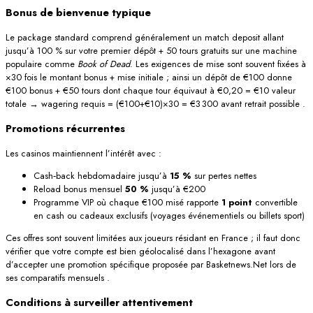
Bonus de bienvenue typique
Le package standard comprend généralement un match deposit allant
jusqu’à 100 % sur votre premier dépôt + 50 tours gratuits sur une machine
populaire comme
Book of Dead
. Les exigences de mise sont souvent fixées à
×30 fois le montant bonus + mise initiale ; ainsi un dépôt de €100 donne
€100 bonus + €50 tours dont chaque tour équivaut à €0,20 = €10 valeur
totale → wagering requis = (€100+€10)×30 = €3 300 avant retrait possible .
Promotions récurrentes
Les casinos maintiennent l’intérêt avec :
Cash‑back hebdomadaire jusqu’à
15 %
sur pertes nettes
Reload bonus mensuel
50 %
jusqu’à €200
Programme VIP où chaque €100 misé rapporte
1 point
convertible
en cash ou cadeaux exclusifs (voyages événementiels ou billets sport)
Ces offres sont souvent limitées aux joueurs résidant en France ; il faut donc
vérifier que votre compte est bien géolocalisé dans l’hexagone avant
d’accepter une promotion spécifique proposée par Basketnews.Net lors de
ses comparatifs mensuels .
Conditions à surveiller attentivement