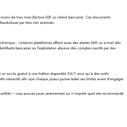
de moins de trois mois (facture EDF ou relevé bancaire). Ces documents
rauduleuse par tiers non autorisés.
ronique ; certaines plateformes offrent aussi des alertes SMS ou e‑mail dès
ntifiants bancaires ou l’exploitation abusive des comptes inactifs par des
n accès gratuit à une hotline disponible 24/7 ainsi qu’à des outils
s interactifs afin que chaque joueur puisse tester ses limites avant d’engager
x certifiés – vous pouvez jouer sereinement sur n’importe quel site recommandé