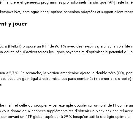
 financière et généreux programmes promotionnels, tandis que l’ANJ reste la ré
ketnews.Net, catalogue riche, options bancaires adaptées et support client réactif
nt y jouer
burst
(NetEnt) propose un RTP de 96,1 % avec des re‑spins gratuits ; la volatilité
ourte afin d’activer toutes les lignes payantes et d’optimiser le potentiel du ja
n à 2,7 %. En revanche, la version américaine ajoute le double zéro (00), portan
ces avec un gain égal à votre mise. Les paris combinés (« corner », « street »
e.
 votre main et celle du croupier – par exemple doubler sur un total de 11 contr
x As vous donne deux chances supplémentaires d’obtenir un blackjack naturel ave
conservant un RTP global supérieur à 99 % lorsqu’on suit la stratégie optimale.