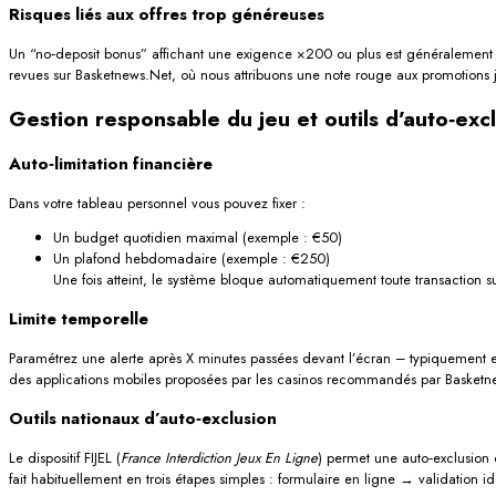
Risques liés aux offres trop généreuses
Un “no‑deposit bonus” affichant une exigence ×200 ou plus est généralement inut
revues sur Basketnews.Net, où nous attribuons une note rouge aux promotions j
Gestion responsable du jeu et outils d’auto‑exc
Auto‑limitation financière
Dans votre tableau personnel vous pouvez fixer :
Un budget quotidien maximal (exemple : €50)
Un plafond hebdomadaire (exemple : €250)
Une fois atteint, le système bloque automatiquement toute transaction sup
Limite temporelle
Paramétrez une alerte après X minutes passées devant l’écran – typiquement en
des applications mobiles proposées par les casinos recommandés par Basketn
Outils nationaux d’auto‑exclusion
Le dispositif FIJEL (
France Interdiction Jeux En Ligne
) permet une auto‑exclusion d
fait habituellement en trois étapes simples : formulaire en ligne → validation 