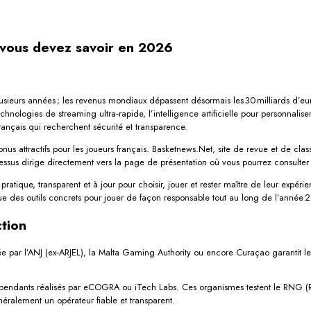
e vous devez savoir en 2026
ieurs années ; les revenus mondiaux dépassent désormais les 30 milliards d’eur
hnologies de streaming ultra‑rapide, l’intelligence artificielle pour personnaliser
français qui recherchent sécurité et transparence.
bonus attractifs pour les joueurs français. Basketnews.Net, site de revue et de cl
‑dessus dirige directement vers la page de présentation où vous pourrez consul
pratique, transparent et à jour pour choisir, jouer et rester maître de leur expér
i que des outils concrets pour jouer de façon responsable tout au long de l’année 
ction
livrée par l’ANJ (ex‑ARJEL), la Malta Gaming Authority ou encore Curaçao garanti
 indépendants réalisés par eCOGRA ou iTech Labs. Ces organismes testent le RNG
éralement un opérateur fiable et transparent.