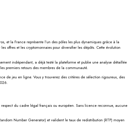
os, et la France représente l’un des pôles les plus dynamiques grâce à la
 les offres et les cryptomonnaies pour diversifier les dépôts. Cette évolution
assement indépendant, a déjà testé la plateforme et publie une analyse détaillée
ter les premiers retours des membres de la communauté.
ience de jeu en ligne. Vous y trouverez des critères de sélection rigoureux, des
2026.
t le respect du cadre légal français ou européen. Sans licence reconnue, aucune
 (Random Number Generator) et valident le taux de redistribution (RTP) moyen