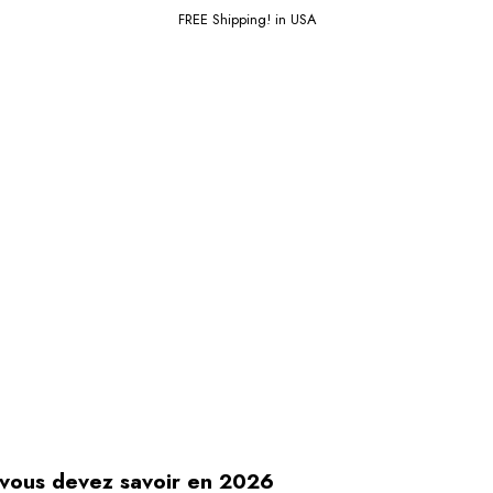
FREE Shipping! in USA
e vous devez savoir en 2026