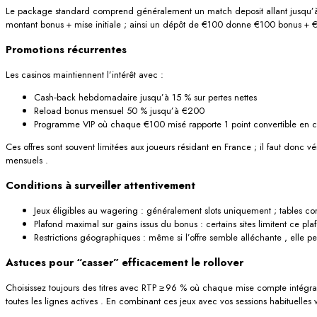
Le package standard comprend généralement un match deposit allant jusqu’à
montant bonus + mise initiale ; ainsi un dépôt de €100 donne €100 bonus + €
Promotions récurrentes
Les casinos maintiennent l’intérêt avec :
Cash‑back hebdomadaire jusqu’à 15 % sur pertes nettes
Reload bonus mensuel 50 % jusqu’à €200
Programme VIP où chaque €100 misé rapporte 1 point convertible en cas
Ces offres sont souvent limitées aux joueurs résidant en France ; il faut donc
mensuels .
Conditions à surveiller attentivement
Jeux éligibles au wagering : généralement slots uniquement ; tables co
Plafond maximal sur gains issus du bonus : certains sites limitent ce p
Restrictions géographiques : même si l’offre semble alléchante , elle peu
Astuces pour “casser” efficacement le rollover
Choisissez toujours des titres avec RTP ≥ 96 % où chaque mise compte intég
toutes les lignes actives . En combinant ces jeux avec vos sessions habituelle