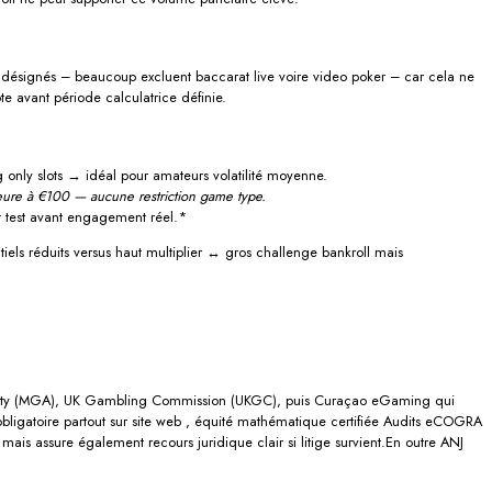
x désignés – beaucoup excluent baccarat live voire video poker – car cela ne
 avant période calculatrice définie.​
nly slots → idéal pour amateurs volatilité moyenne.
ieure à €100 — aucune restriction game type.
t test avant engagement réel.*
iels réduits versus haut multiplier ↔️ gros challenge bankroll mais
hority (MGA), UK Gambling Commission (UKGC), puis Curaçao eGaming qui
obligatoire partout sur site web , équité mathématique certifiée Audits eCOGRA
ais assure également recours juridique clair si litige survient.En outre ANJ