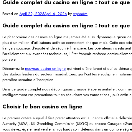
Guide complet du casino en ligne : tout ce qu
Posted on
April 22, 2025
April 6, 2026
by
wphadm
Guide complet du casino en ligne : tout ce qu
Le phénomène des casinos en ligne n’a jamais été aussi dynamique qu’en ce
plus d’un million d’utilisateurs actifs se connectent chaque mois. Cette explosi
français soucieux d’équité et de sécurité financière. Les opérateurs investissen
Parallèlement aux avancées techniques, l’État français renforce continuellemen
portable.
Découvrez le
nouveau casino en ligne
qui vient d’être lancé et qui se démarqu
des studios leaders du secteur mondial.Ceux qui l’ont testé soulignent notam
première semaine d’inscription.​
Dans ce guide complet nous décortiquons chaque étape essentielle : comment sé
intelligemment vos promotions tout en sécurisant vos transactions , puis enfin c
Choisir le bon casino en ligne
Le premier critère auquel il faut prêter attention est la licence officielle d
Authority (MGA), UK Gambling Commission (UKGC) ou encore Curaçao eGaming – 
vous devez également vérifier si vos fonds sont détenus dans un compte ségrégu