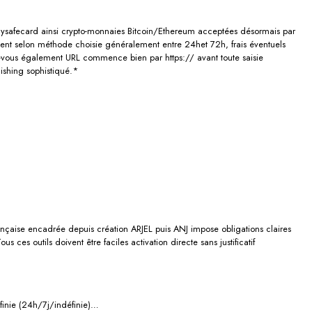
、Paysafecard ainsi crypto-monnaies Bitcoin/Ethereum acceptées désormais par
arient selon méthode choisie généralement entre 24het 72h, frais éventuels
hishing sophistiqué.*
ançaise encadrée depuis création ARJEL puis ANJ impose obligations claires
 ces outils doivent être faciles activation directe sans justificatif
finie (24h/7j/indéfinie)…