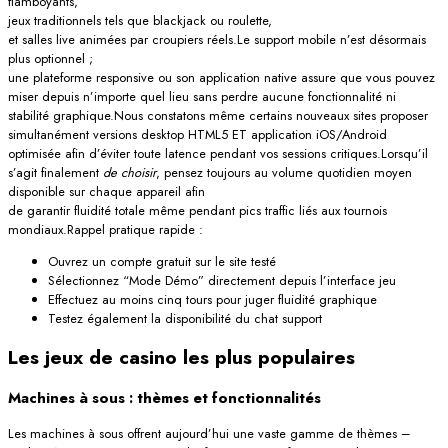
flamboyants,
jeux traditionnels tels que blackjack ou roulette,
et salles live animées par croupiers réels.Le support mobile n’est désormais
plus optionnel ;
une plateforme responsive ou son application native assure que vous pouvez
miser depuis n’importe quel lieu sans perdre aucune fonctionnalité ni
stabilité graphique.Nous constatons même certains nouveaux sites proposer
simultanément versions desktop HTML5 ET application iOS/Android
optimisée afin d’éviter toute latence pendant vos sessions critiques.Lorsqu’il
s’agit finalement
de choisir
, pensez toujours au volume quotidien moyen
disponible sur chaque appareil afin
de garantir fluidité totale même pendant pics traffic liés aux tournois
mondiaux.Rappel pratique rapide :
Ouvrez un compte gratuit sur le site testé
Sélectionnez “Mode Démo” directement depuis l’interface jeu
Effectuez au moins cinq tours pour juger fluidité graphique
Testez également la disponibilité du chat support
Les jeux de casino les plus populaires
Machines à sous : thèmes et fonctionnalités
Les machines à sous offrent aujourd’hui une vaste gamme de thèmes –