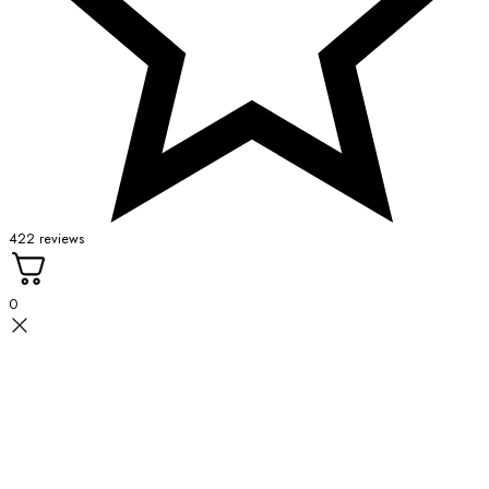
422 reviews
0