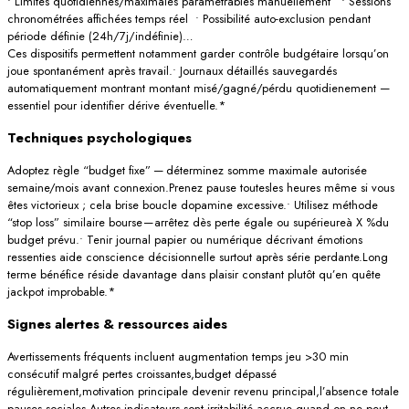
• Limites quotidiennes/maximales paramétrables manuellement • Sessions
chronométrées affichées temps réel • Possibilité auto-exclusion pendant
période définie (24h/7j/indéfinie)…
Ces dispositifs permettent notamment garder contrôle budgétaire lorsqu’on
joue spontanément après travail.• Journaux détaillés sauvegardés
automatiquement montrant montant misé/gagné/pérdu quotidienement —
essentiel pour identifier dérive éventuelle.*
Techniques psychologiques
Adoptez règle “budget fixe” — déterminez somme maximale autorisée
semaine/mois avant connexion.Prenez pause toutesles heures même si vous
êtes victorieux ; cela brise boucle dopamine excessive.• Utilisez méthode
“stop loss” similaire bourse — arrêtez dès perte égale ou supérieureà X %du
budget prévu.• Tenir journal papier ou numérique décrivant émotions
ressenties aide conscience décisionnelle surtout après série perdante.Long
terme bénéfice réside davantage dans plaisir constant plutôt qu’en quête
jackpot improbable.*
Signes alertes & ressources aides
Avertissements fréquents incluent augmentation temps jeu >30 min
consécutif malgré pertes croissantes,budget dépassé
régulièrement,motivation principale devenir revenu principal,l’absence totale
pauses sociales.Autres indicateurs sont irritabilité accrue quand on ne peut