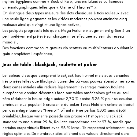
mythes égyptiens comme « Book of Ra », univers futuristes ou licences
cinématographiques telles que « Game of Thrones™ ».
On distingue deux types majeurs :les slots classiques à trois rouleaux avec
une seule ligne gagnante et les vidéos modernes pouvant atteindre cinq
rouleaux ainsi que vingt‑et‑une lignes actives。
Les jackpots progressifs tels que « Mega Fortune » augmentent grâce à un
petit prélèvement prélevé sur chaque mise effectuée au sein du réseau
mondial。
Des fonctions comme tours gratuits via scatters ou multiplicateurs doublant le
gain complètent l’expérience。
Jeux de table : blackjack, roulette et poker
Le tableau classique comprend blackjack traditionnel mais aussi variantes
très prisées telles que Blackjack Surrender où vous pouvez abandonner après
deux cartes initiales afin réduire légèrement l’avantage maison.Roulette
européenne domine désormais face aux tables américaines grâce au seul
zéro réduisant le house edge autour 2,70 % contre 5,26 % pour sa cousine
américaine.La popularité croissante du poker Texas Hold’em online se traduit
par davantage tournois “Freeroll” offrant même parfois €500 sans dépôt
préalable.Chaque variante possède son propre RTP moyen : Blackjack
standard tourne autour 99 %, Roulette européenne atteint 97 %, tandis que
certains craps virtuels flirtent avec 98 % lorsqu’ils respectent strictement leurs
règles optimales.De nombreux sites affichent ces valeurs directement dans