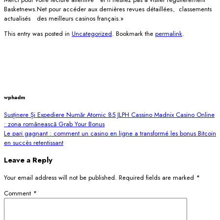
Basketnews.Net pour accéder aux dernières revues détaillées、classements
actualisés des meilleurs casinos français.»
This entry was posted in
Uncategorized
. Bookmark the
permalink
.
wphadm
Susținere Și Expediere Număr Atomic 85 JLPH Cassino Madnix Casino Online
• zona românească Grab Your Bonus
Le pari gagnant : comment un casino en ligne a transformé les bonus Bitcoin
en succès retentissant
Leave a Reply
Your email address will not be published.
Required fields are marked
*
Comment
*