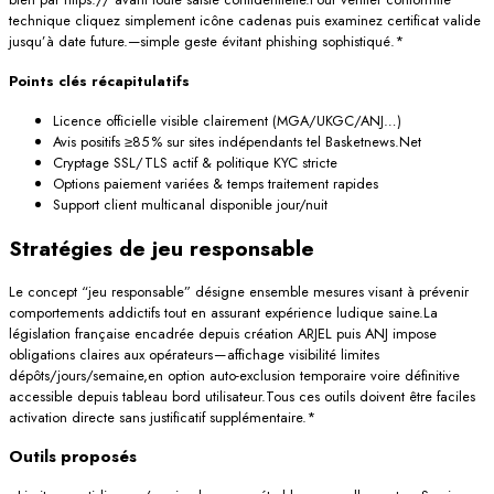
technique cliquez simplement icône cadenas puis examinez certificat valide
jusqu’à date future.—simple geste évitant phishing sophistiqué.*
Points clés récapitulatifs
Licence officielle visible clairement (MGA/UKGC/ANJ…)
Avis positifs ≥85 % sur sites indépendants tel Basketnews.Net
Cryptage SSL/TLS actif & politique KYC stricte
Options paiement variées & temps traitement rapides
Support client multicanal disponible jour/nuit
Stratégies de jeu responsable
Le concept “jeu responsable” désigne ensemble mesures visant à prévenir
comportements addictifs tout en assurant expérience ludique saine.La
législation française encadrée depuis création ARJEL puis ANJ impose
obligations claires aux opérateurs — affichage visibilité limites
dépôts/jours/semaine,en option auto-exclusion temporaire voire définitive
accessible depuis tableau bord utilisateur.Tous ces outils doivent être faciles
activation directe sans justificatif supplémentaire.*
Outils proposés