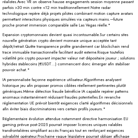
réalistes.Avec VR on observe hausse engagements session moyenne passant
parfois >30 min contre <12 min traditionnellement.Notre radar
technologique repère déjà projets pilotes combinant motion capture avatars
permettant interactions physiques simulées via capteurs mains.—future
proche promet immersion comparable salle Las Vegas réelle.*
Expansion cryptomonnaies devient quasi incontournable.Sur certains sites
nouvelle génération crypto devient monnaie unique acceptée tant
dépôt/retrait.Quête transparence profite grandement car blockchain rend
trace immuable transactionnelle facilitant audit externe.Risque toutefois
volatilité prix crypto pouvant impacter valeur net dépositaire joueur ; solutions
hybrides stablecoins (€USDT…) commencent donc émerger afin stabiliser
pouvoir achat.*
IA personnalisée façonne expérience utilisateur.Algorithmes analysent
historique jeu afin proposer promos ciblées réellement pertinentes plutôt
génériques.Même détection fraude bénéficie IA capable repérer patterns
anormaux instantanément réduisant fraudes potentielles.En revanche
réglementation UE prévoit bientôt exigences clarté algorithmes décisionnels
afin éviter biais discriminatoires vers certain profils joueurs.*
Réglementaire évolution attendue notamment directive harmonisation EU
gaming prévue post‑2025 pourrait imposer licences uniques valables
transfrontalières simplifiant accès Français tout en renforçant exigences
solvabilité opérateur.Prochaine vague législative pourrait obliger affichage