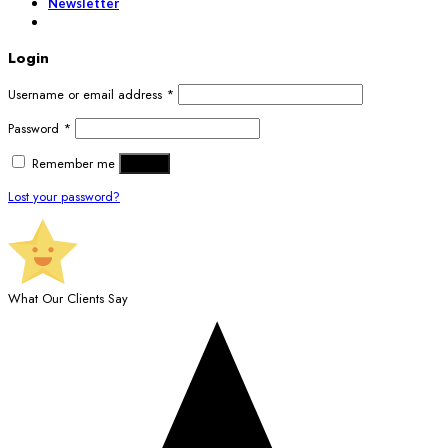
Newsletter
Login
Username or email address
*
Password
*
Remember me
Log in
Lost your password?
What Our Clients Say