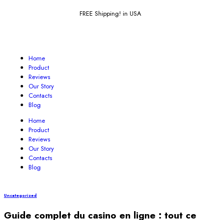
FREE Shipping! in USA
Home
Product
Reviews
Our Story
Contacts
Blog
Home
Product
Reviews
Our Story
Contacts
Blog
Uncategorized
Guide complet du casino en ligne : tout ce