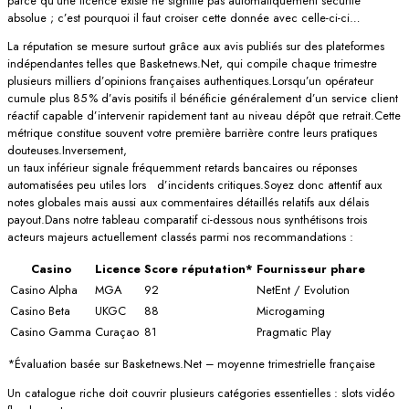
parce qu’une licence existe ne signifie pas automatiquement sécurité
absolue ; c’est pourquoi il faut croiser cette donnée avec celle-ci-ci…
La réputation se mesure surtout grâce aux avis publiés sur des plateformes
indépendantes telles que Basketnews.Net, qui compile chaque trimestre
plusieurs milliers d’opinions françaises authentiques.Lorsqu’un opérateur
cumule plus 85 % d’avis positifs il bénéficie généralement d’un service client
réactif capable d’intervenir rapidement tant au niveau dépôt que retrait.Cette
métrique constitue souvent votre première barrière contre leurs pratiques
douteuses.Inversement,
un taux inférieur signale fréquemment retards bancaires ou réponses
automatisées peu utiles lors d’incidents critiques.Soyez donc attentif aux
notes globales mais aussi aux commentaires détaillés relatifs aux délais
payout.Dans notre tableau comparatif ci-dessous nous synthétisons trois
acteurs majeurs actuellement classés parmi nos recommandations :
Casino
Licence
Score réputation*
Fournisseur phare
Casino Alpha
MGA
92
NetEnt / Evolution
Casino Beta
UKGC
88
Microgaming
Casino Gamma
Curaçao
81
Pragmatic Play
*Évaluation basée sur Basketnews.Net – moyenne trimestrielle française
Un catalogue riche doit couvrir plusieurs catégories essentielles : slots vidéo