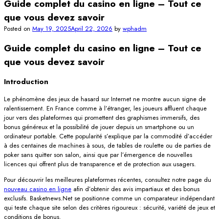
Guide complet du casino en ligne – Tout ce
que vous devez savoir
Posted on
May 19, 2025
April 22, 2026
by
wphadm
Guide complet du casino en ligne – Tout ce
que vous devez savoir
Introduction
Le phénomène des jeux de hasard sur Internet ne montre aucun signe de
ralentissement. En France comme à l’étranger, les joueurs affluent chaque
jour vers des plateformes qui promettent des graphismes immersifs, des
bonus généreux et la possibilité de jouer depuis un smartphone ou un
ordinateur portable. Cette popularité s’explique par la commodité d’accéder
à des centaines de machines à sous, de tables de roulette ou de parties de
poker sans quitter son salon, ainsi que par l’émergence de nouvelles
licences qui offrent plus de transparence et de protection aux usagers.
Pour découvrir les meilleures plateformes récentes, consultez notre page du
nouveau casino en ligne
afin d’obtenir des avis impartiaux et des bonus
exclusifs. Basketnews.Net se positionne comme un comparateur indépendant
qui teste chaque site selon des critères rigoureux : sécurité, variété de jeux et
conditions de bonus.