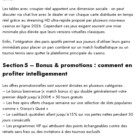
Les tables avec croupier réel apportent une dimension sociale : on peut
discuter via chat live avec le dealer et voir chaque carte distribuée en temps
réel grâce au streaming HD ultra‑rapide proposé par plusieurs nouveaux
casinos en ligne 2026. Cependant ces jeux exigent souvent une mise
minimale plus élevée que leurs versions virtuelles classiques.
Enfin, l’intégration des paris sportifs permet aux joueurs d’utiliser leurs gains
immédiats pour placer un pari combiné sur un match footballistique ou un
tournoi tennis sans quitter la plateforme principale du casino.
Section 5 – Bonus & promotions : comment en
profiter intelligemment
Les offres promotionnelles sont souvent divisées en plusieurs catégories :
– Le bonus bienvenue (« match bonus ») qui double généralement votre
premier dépôt jusqu’à 200 € + 50 tours gratuits
– Les free spins offerts chaque semaine sur une sélection de slots populaires
comme « Gonzo’s Quest »
– Le cashback quotidien allant jusqu’à 15 % sur vos pertes nettes pendant 30
jours consécutifs
– Les programmes VIP qui attribuent des points échangeables contre des
retraits sans frais ou des invitations à des tournois exclusifs