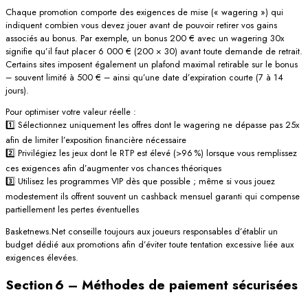
Chaque promotion comporte des exigences de mise (« wagering ») qui
indiquent combien vous devez jouer avant de pouvoir retirer vos gains
associés au bonus. Par exemple, un bonus 200 € avec un wagering 30x
signifie qu’il faut placer 6 000 € (200 × 30) avant toute demande de retrait.
Certains sites imposent également un plafond maximal retirable sur le bonus
– souvent limité à 500 € – ainsi qu’une date d’expiration courte (7 à 14
jours).
Pour optimiser votre valeur réelle :
1️⃣ Sélectionnez uniquement les offres dont le wagering ne dépasse pas 25x
afin de limiter l’exposition financière nécessaire
2️⃣ Privilégiez les jeux dont le RTP est élevé (>96 %) lorsque vous remplissez
ces exigences afin d’augmenter vos chances théoriques
3️⃣ Utilisez les programmes VIP dès que possible ; même si vous jouez
modestement ils offrent souvent un cashback mensuel garanti qui compense
partiellement les pertes éventuelles
Basketnews.Net conseille toujours aux joueurs responsables d’établir un
budget dédié aux promotions afin d’éviter toute tentation excessive liée aux
exigences élevées.
Section 6 – Méthodes de paiement sécurisées