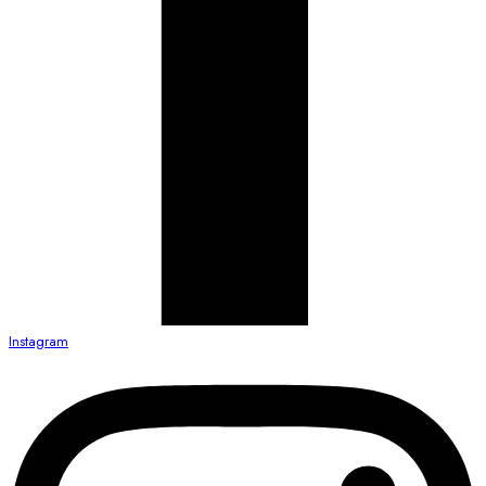
Instagram