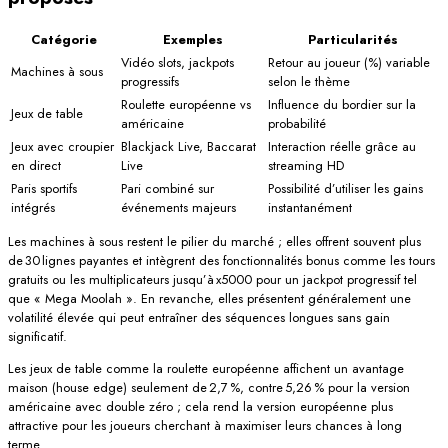
Catégorie
Exemples
Particularités
Vidéo slots, jackpots
Retour au joueur (%) variable
Machines à sous
progressifs
selon le thème
Roulette européenne vs
Influence du bordier sur la
Jeux de table
américaine
probabilité
Jeux avec croupier
Blackjack Live, Baccarat
Interaction réelle grâce au
en direct
Live
streaming HD
Paris sportifs
Pari combiné sur
Possibilité d’utiliser les gains
intégrés
événements majeurs
instantanément
Les machines à sous restent le pilier du marché ; elles offrent souvent plus
de 30 lignes payantes et intègrent des fonctionnalités bonus comme les tours
gratuits ou les multiplicateurs jusqu’à x5000 pour un jackpot progressif tel
que « Mega Moolah ». En revanche, elles présentent généralement une
volatilité élevée qui peut entraîner des séquences longues sans gain
significatif.
Les jeux de table comme la roulette européenne affichent un avantage
maison (house edge) seulement de 2,7 %, contre 5,26 % pour la version
américaine avec double zéro ; cela rend la version européenne plus
attractive pour les joueurs cherchant à maximiser leurs chances à long
terme.