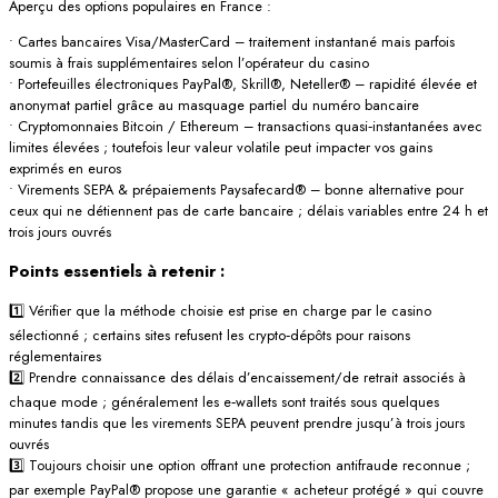
Aperçu des options populaires en France :
• Cartes bancaires Visa/MasterCard – traitement instantané mais parfois
soumis à frais supplémentaires selon l’opérateur du casino
• Portefeuilles électroniques PayPal®, Skrill®, Neteller® – rapidité élevée et
anonymat partiel grâce au masquage partiel du numéro bancaire
• Cryptomonnaies Bitcoin / Ethereum – transactions quasi‑instantanées avec
limites élevées ; toutefois leur valeur volatile peut impacter vos gains
exprimés en euros
• Virements SEPA & prépaiements Paysafecard® – bonne alternative pour
ceux qui ne détiennent pas de carte bancaire ; délais variables entre 24 h et
trois jours ouvrés
Points essentiels à retenir :
1️⃣ Vérifier que la méthode choisie est prise en charge par le casino
sélectionné ; certains sites refusent les crypto‑dépôts pour raisons
réglementaires
2️⃣ Prendre connaissance des délais d’encaissement/de retrait associés à
chaque mode ; généralement les e‑wallets sont traités sous quelques
minutes tandis que les virements SEPA peuvent prendre jusqu’à trois jours
ouvrés
3️⃣ Toujours choisir une option offrant une protection antifraude reconnue ;
par exemple PayPal® propose une garantie « acheteur protégé » qui couvre