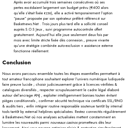
Après avoir accumulé trois semaines consécutives où ses
pertes excédaient largement son budget prévu (€400 alors
qu’elle s’était fixée
), elle a activé temporairement l’option
€150
“pause” proposée par son opérateur préféré référencé sur
Basketnews.Net . Trois jours plus tard elle a sollicité conseil
auprès S.O.S Jeux , suivi programme autocontrole offert
gratuitement.​ Aujourd’hui elle joue seulement deux fois par
mois avec limite stricte fixée dès connexion., preuve vivante
qu’une stratégie combinée auto-exclusion + assistance externe
fonctionne réellement.
Conclusion
Nous avons parcouru ensemble toutes les étapes essentielles permettant à
tout amateur francophone souhaitant explorer l’univers numérique ludique​de
faire preuve lucide ; choisir judicieusement grâce à licences vérifiées &
catalogues diversifiés , respecter scrupuleusement le cadre légal élaboré
autour del’ancrage ANJ , exploiter intelligemment boni­ses touten évitant
pièges conditionnels , confirmer sécurité technique via certificats SSL/RNG
& audits tiers , enfin intégrer routine responsable soutenue tantôt by internal
tools tantôt by external helplines spécialisées​. Restez connectés régulièrement
à Basketnews.Net où nos analyses actualisées mettent constamment ​en
lumière ​les nouveautés parmi
nouveaux casinos
prometteurs dès leur
lancement.​ Ainsi vous pourrez optimiser plaisir & protection simultanément