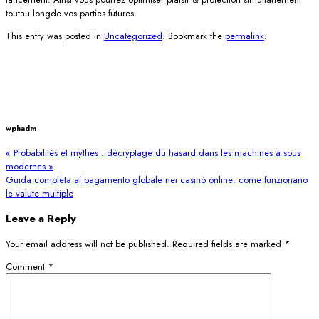
toutau long​de vos parties futures.​
This entry was posted in
Uncategorized
. Bookmark the
permalink
.
wphadm
« Probabilités et mythes : décryptage du hasard dans les machines à sous
modernes »
Guida completa al pagamento globale nei casinò online: come funzionano
le valute multiple
Leave a Reply
Your email address will not be published.
Required fields are marked
*
Comment
*