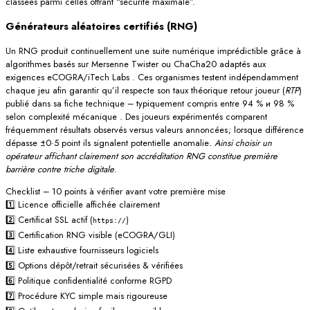
classées parmi celles offrant “sécurité maximale”.
Générateurs aléatoires certifiés (RNG)
Un RNG produit continuellement une suite numérique imprédictible grâce à
algorithmes basés sur Mersenne Twister ou ChaCha20 adaptés aux
exigences eCOGRA/iTech Labs . Ces organismes testent indépendamment
chaque jeu afin garantir qu’il respecte son taux théorique retour joueur (
RTP
)
publié dans sa fiche technique – typiquement compris entre 94 % и 98 %
selon complexité mécanique . Des joueurs expérimentés comparent
fréquemment résultats observés versus valeurs annoncées ; lorsque différence
dépasse ±0·5 point ils signalent potentielle anomalie
. Ainsi choisir un
opérateur affichant clairement son accréditation RNG constitue première
barrière contre triche digitale
.
Checklist – 10 points à vérifier avant votre première mise
1️⃣ Licence officielle affichée clairement
2️⃣ Certificat SSL actif (
)
https://
3️⃣ Certification RNG visible (eCOGRA/GLI)
4️⃣ Liste exhaustive fournisseurs logiciels
5️⃣ Options dépôt/retrait sécurisées & vérifiées
6️⃣ Politique confidentialité conforme RGPD
7️⃣ Procédure KYC simple mais rigoureuse