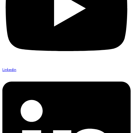
Linkedin