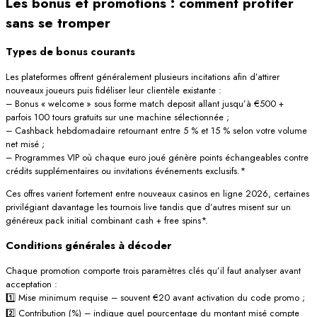
Les bonus et promotions : comment profiter
sans se tromper
Types de bonus courants
Les plateformes offrent généralement plusieurs incitations afin d’attirer
nouveaux joueurs puis fidéliser leur clientèle existante :
– Bonus « welcome » sous forme match deposit allant jusqu’à €500 +
parfois 100 tours gratuits sur une machine sélectionnée ;
– Cashback hebdomadaire retournant entre 5 % et 15 % selon votre volume
net misé ;
– Programmes VIP où chaque euro joué génère points échangeables contre
crédits supplémentaires ou invitations événements exclusifs.*
Ces offres varient fortement entre nouveaux casinos en ligne 2026, certaines
privilégiant davantage les tournois live tandis que d’autres misent sur un
généreux pack initial combinant cash + free spins*.
Conditions générales à décoder
Chaque promotion comporte trois paramètres clés qu’il faut analyser avant
acceptation :
1️⃣ Mise minimum requise – souvent €20 avant activation du code promo ;
2️⃣ Contribution (%) – indique quel pourcentage du montant misé compte