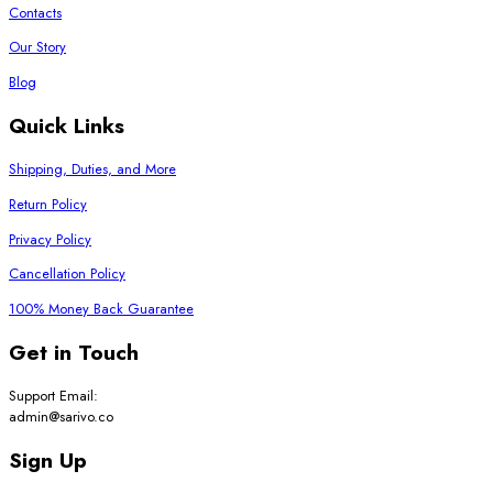
Contacts
Our Story
Blog
Quick Links
Shipping, Duties, and More
Return Policy
Privacy Policy
Cancellation Policy
100% Money Back Guarantee
Get in Touch
Support Email:
admin@sarivo.co
Sign Up