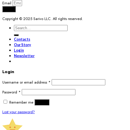
Email
Send
Copyright © 2025 Sarivo LLC. All rights reserved.
Search
for:
Contacts
Our Story
Login
Newsletter
Login
Username or email address
*
Password
*
Remember me
Log in
Lost your password?