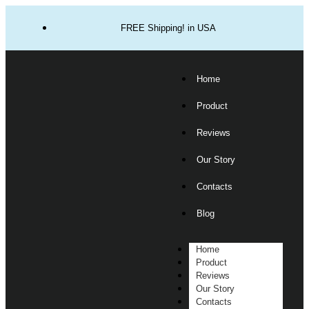
FREE Shipping! in USA
Home
Product
Reviews
Our Story
Contacts
Blog
Home
Product
Reviews
Our Story
Contacts