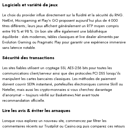
Logiciels et variété de jeux
Le choix du provider influe directement sur la fluidité et la sécurité du RNG.
NetEnt, Microgaming et Play’n GO proposent aujourd’hui plus de 4 000
titres différents ; leurs jeux affichent généralement un RTP moyen compris
entre 96 % et 98 %. Un bon site offre également une bibliothèque
équilibrée : slots modernes, tables classiques et live dealer alimentés par
Evolution Gaming ou Pragmatic Play pour garantir une expérience immersive
sans latence notable.
Sécurité des transactions
Les sites fiables utilisent un cryptage SSL AES‑256 bits pour toutes les
communications client/serveur ainsi que des protocoles PCI DSS lorsqu’ils
manipulent les cartes bancaires classiques. Les méthodes de paiement
doivent couvrir SEPA instantané, portefeuilles électroniques comme Skrill ou
Neteller, mais aussi les crypto‑monnaies si vous cherchez davantage
d’anonymat – toujours vérifié sur Basketnews.Net avant toute
recommandation officielle.
Lire les avis & éviter les arnaques
Lorsque vous explorez un nouveau site, commencez par filtrer les
commentaires récents sur Trustpilot ou Casino.org puis comparez ces retours