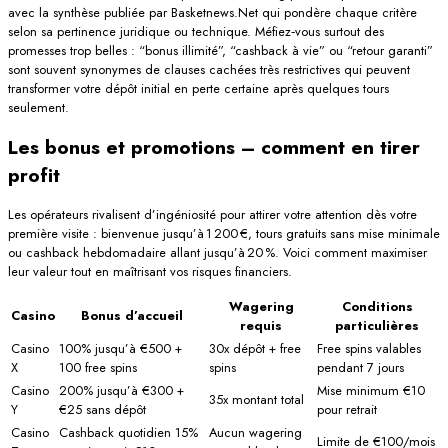
avec la synthèse publiée par Basketnews.Net qui pondère chaque critère
selon sa pertinence juridique ou technique. Méfiez‑vous surtout des
promesses trop belles : “bonus illimité”, “cashback à vie” ou “retour garanti”
sont souvent synonymes de clauses cachées très restrictives qui peuvent
transformer votre dépôt initial en perte certaine après quelques tours
seulement.
Les bonus et promotions – comment en tirer
profit
Les opérateurs rivalisent d’ingéniosité pour attirer votre attention dès votre
première visite : bienvenue jusqu’à 1 200 €, tours gratuits sans mise minimale
ou cashback hebdomadaire allant jusqu’à 20 %. Voici comment maximiser
leur valeur tout en maîtrisant vos risques financiers.
Wagering
Conditions
Casino
Bonus d’accueil
requis
particulières
Casino
100% jusqu’à €500 +
30x dépôt + free
Free spins valables
X
100 free spins
spins
pendant 7 jours
Casino
200% jusqu’à €300 +
Mise minimum €10
35x montant total
Y
€25 sans dépôt
pour retrait
Casino
Cashback quotidien 15%
Aucun wagering
Limite de €100/mois