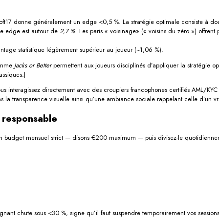
oft17 donne généralement un edge <0,5 %. La stratégie optimale consiste à do
se edge est autour de
2,7 %
. Les paris « voisinage» (« voisins du zéro ») offren
tage statistique légèrement supérieur au joueur (~1,06 %).
comme
Jacks or Better
permettent aux joueurs disciplinés d’appliquer la stratégie o
assiques.|
vous interagissez directement avec des croupiers francophones certifiés AML/KYC
la transparence visuelle ainsi qu’une ambiance sociale rappelant celle d’un vra
u responsable
 budget mensuel strict — disons €200 maximum — puis divisez-le quotidiennemen
nant chute sous <30 %, signe qu’il faut suspendre temporairement vos session