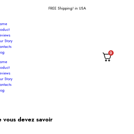
FREE Shipping! in USA
ome
roduct
eviews
ur Story
ontacts
log
0
ome
roduct
eviews
ur Story
ontacts
log
e vous devez savoir