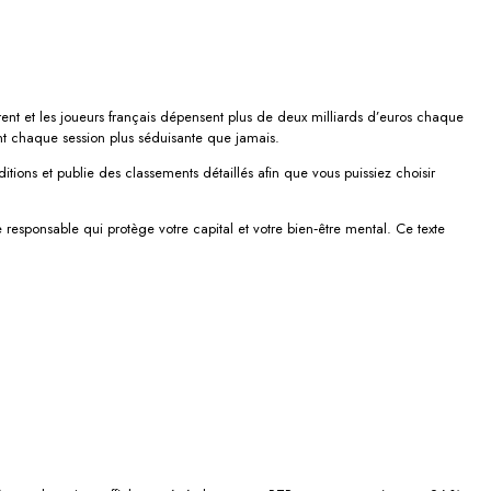
rent et les joueurs français dépensent plus de deux milliards d’euros chaque
nt chaque session plus séduisante que jamais.
tions et publie des classements détaillés afin que vous puissiez choisir
e responsable qui protège votre capital et votre bien‑être mental. Ce texte