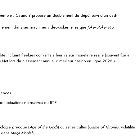
(exemple : Casino Y propose un doublement du dépôt suivi d’un cash
éellement dans ses machines vidéo‑poker telles que
Joker Poker Pro
.
 incluant freebies convertis à leur valeur monétaire réelle (souvent fixé à
ws.Net lors du classement annuel « meilleur casino en ligne 2026 ».
igences.
ux fluctuations normatives du RTP.
ologie grecque (
Age of the Gods
) ou séries cultes (
Game of Thrones
, volatilité
os dans
Mega Moolah
.