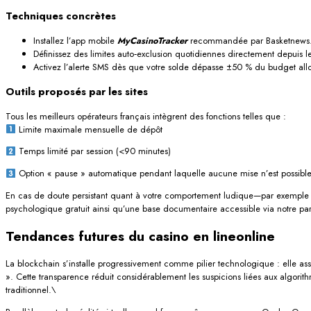
Techniques concrètes
Installez l’app mobile
MyCasinoTracker
recommandée par Basketnews.Net
Définissez des limites auto‑exclusion quotidiennes directement depuis l
Activez l’alerte SMS dès que votre solde dépasse ±50 % du budget allo
Outils proposés par les sites
Tous les meilleurs opérateurs français intègrent des fonctions telles que :
Limite maximale mensuelle de dépôt
Temps limité par session (<90 minutes)
Option « pause » automatique pendant laquelle aucune mise n’est possible
En cas de doute persistant quant à votre comportement ludique—par exemple si
psychologique gratuit ainsi qu’une base documentaire accessible via notre pa
Tendances futures du casino en line​online​
La blockchain s’installe progressivement comme pilier technologique : elle assu
». Cette transparence réduit considérablement les suspicions liées aux algor
traditionnel.\