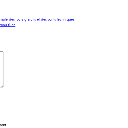
mple des tours gratuits et des outils techniques
eau tillen
ment.