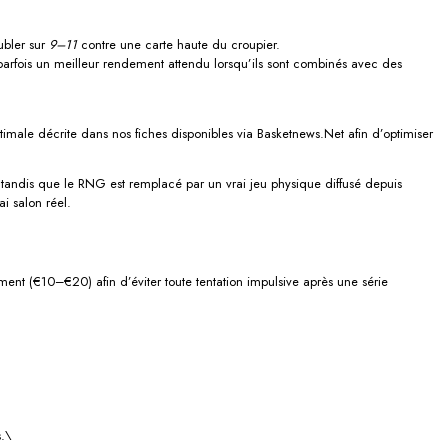
ubler sur
9–11
contre une carte haute du croupier.
t parfois un meilleur rendement attendu lorsqu’ils sont combinés avec des
ptimale décrite dans nos fiches disponibles via Basketnews.Net afin d’optimiser
 tandis que le RNG est remplacé par un vrai jeu physique diffusé depuis
i salon réel.
t (€10–€20) afin d’éviter toute tentation impulsive après une série
s.\