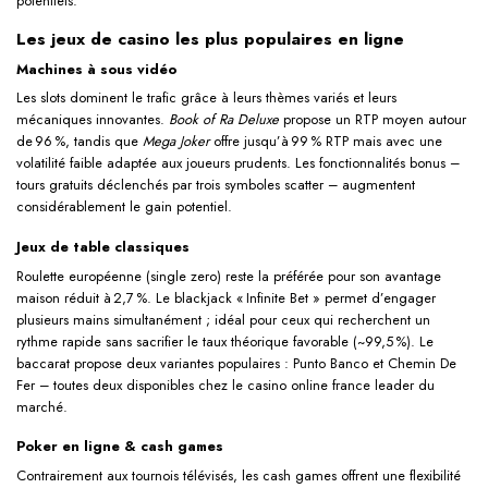
potentiels.
Les jeux de casino les plus populaires en ligne
Machines à sous vidéo
Les slots dominent le trafic grâce à leurs thèmes variés et leurs
mécaniques innovantes.
Book of Ra Deluxe
propose un RTP moyen autour
de 96 %, tandis que
Mega Joker
offre jusqu’à 99 % RTP mais avec une
volatilité faible adaptée aux joueurs prudents. Les fonctionnalités bonus –
tours gratuits déclenchés par trois symboles scatter – augmentent
considérablement le gain potentiel.
Jeux de table classiques
Roulette européenne (single zero) reste la préférée pour son avantage
maison réduit à 2,7 %. Le blackjack « Infinite Bet » permet d’engager
plusieurs mains simultanément ; idéal pour ceux qui recherchent un
rythme rapide sans sacrifier le taux théorique favorable (~99,5 %). Le
baccarat propose deux variantes populaires : Punto Banco et Chemin De
Fer – toutes deux disponibles chez le casino online france leader du
marché.
Poker en ligne & cash games
Contrairement aux tournois télévisés, les cash games offrent une flexibilité