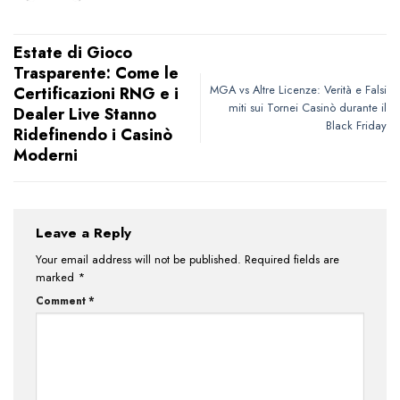
Estate di Gioco
Trasparente: Come le
MGA vs Altre Licenze: Verità e Falsi
Certificazioni RNG e i
miti sui Tornei Casinò durante il
Dealer Live Stanno
Black Friday
Ridefinendo i Casinò
Moderni
Leave a Reply
Your email address will not be published.
Required fields are
marked
*
Comment
*