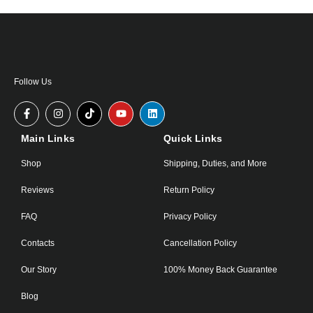
Follow Us
Main Links
Quick Links
Shop
Shipping, Duties, and More
Reviews
Return Policy
FAQ
Privacy Policy
Contacts
Cancellation Policy
Our Story
100% Money Back Guarantee
Blog