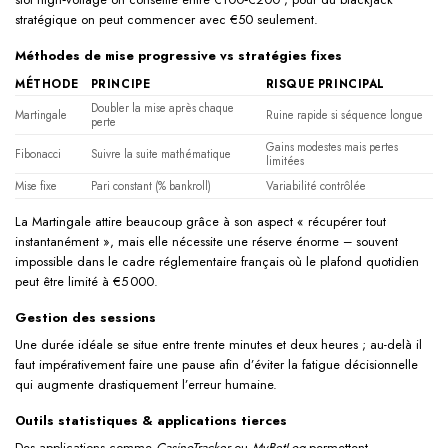
stratégique on peut commencer avec €50 seulement.
Méthodes de mise progressive vs stratégies fixes
MÉTHODE
PRINCIPE
RISQUE PRINCIPAL
Doubler la mise après chaque
Martingale
Ruine rapide si séquence longue
perte
Gains modestes mais pertes
Fibonacci
Suivre la suite mathématique
limitées
Mise fixe
Pari constant (% bankroll)
Variabilité contrôlée
La Martingale attire beaucoup grâce à son aspect « récupérer tout
instantanément », mais elle nécessite une réserve énorme – souvent
impossible dans le cadre réglementaire français où le plafond quotidien
peut être limité à €5 000.
Gestion des sessions
Une durée idéale se situe entre trente minutes et deux heures ; au-delà il
faut impérativement faire une pause afin d’éviter la fatigue décisionnelle
qui augmente drastiquement l’erreur humaine.
Outils statistiques & applications tierces
Des applications comme
CasinoTracker
ou
MyBetLog
permettent