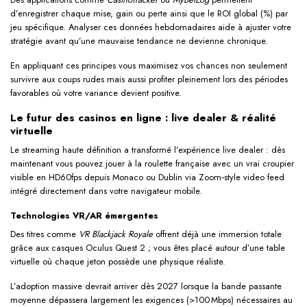
d’enregistrer chaque mise, gain ou perte ainsi que le ROI global (%) par
jeu spécifique. Analyser ces données hebdomadaires aide à ajuster votre
stratégie avant qu’une mauvaise tendance ne devienne chronique.
En appliquant ces principes vous maximisez vos chances non seulement
survivre aux coups rudes mais aussi profiter pleinement lors des périodes
favorables où votre variance devient positive.
Le futur des casinos en ligne : live dealer & réalité
virtuelle
Le streaming haute définition a transformé l’expérience live dealer : dès
maintenant vous pouvez jouer à la roulette française avec un vrai croupier
visible en HD60fps depuis Monaco ou Dublin via Zoom‑style video feed
intégré directement dans votre navigateur mobile.
Technologies VR/AR émergentes
Des titres comme
VR Blackjack Royale
offrent déjà une immersion totale
grâce aux casques Oculus Quest 2 ; vous êtes placé autour d’une table
virtuelle où chaque jeton possède une physique réaliste.
L’adoption massive devrait arriver dès 2027 lorsque la bande passante
moyenne dépassera largement les exigences (>100 Mbps) nécessaires au