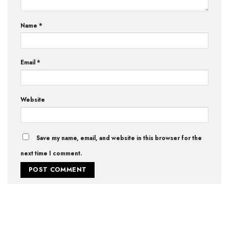
Name
*
Email
*
Website
Save my name, email, and website in this browser for the
next time I comment.