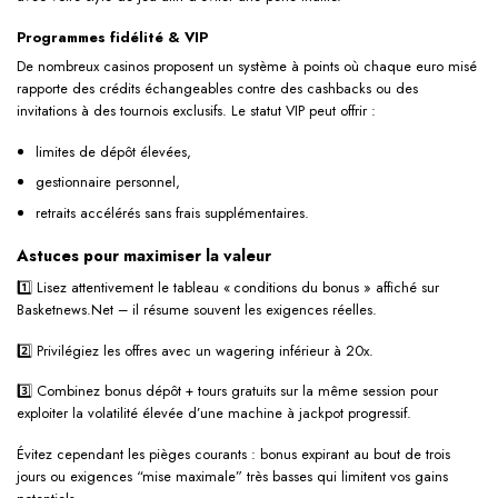
Programmes fidélité & VIP
De nombreux casinos proposent un système à points où chaque euro misé
rapporte des crédits échangeables contre des cashbacks ou des
invitations à des tournois exclusifs. Le statut VIP peut offrir :
limites de dépôt élevées,
gestionnaire personnel,
retraits accélérés sans frais supplémentaires.
Astuces pour maximiser la valeur
1️⃣ Lisez attentivement le tableau « conditions du bonus » affiché sur
Basketnews.Net – il résume souvent les exigences réelles.
2️⃣ Privilégiez les offres avec un wagering inférieur à 20x.
3️⃣ Combinez bonus dépôt + tours gratuits sur la même session pour
exploiter la volatilité élevée d’une machine à jackpot progressif.
Évitez cependant les pièges courants : bonus expirant au bout de trois
jours ou exigences “mise maximale” très basses qui limitent vos gains