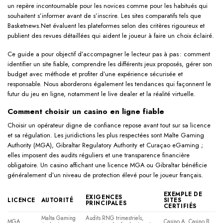
un repère incontournable pour les novices comme pour les habitués qui
souhaitent s’informer avant de s’inscrire. Les sites comparatifs tels que
Basketnews.Net évaluent les plateformes selon des critères rigoureux et
publient des revues détaillées qui aident le joueur à faire un choix éclairé.
Ce guide a pour objectif d’accompagner le lecteur pas à pas : comment
identifier un site fiable, comprendre les différents jeux proposés, gérer son
budget avec méthode et profiter d’une expérience sécurisée et
responsable. Nous aborderons également les tendances qui façonnent le
futur du jeu en ligne, notamment le live dealer et la réalité virtuelle.
Comment choisir un casino en ligne fiable
Choisir un opérateur digne de confiance repose avant tout sur sa licence
et sa régulation. Les juridictions les plus respectées sont Malte Gaming
Authority (MGA), Gibraltar Regulatory Authority et Curaçao eGaming ;
elles imposent des audits réguliers et une transparence financière
obligatoire. Un casino affichant une licence MGA ou Gibraltar bénéficie
généralement d’un niveau de protection élevé pour le joueur français.
EXEMPLE DE
EXIGENCES
LICENCE
AUTORITÉ
SITES
PRINCIPALES
CERTIFIÉS
Malta Gaming
Audits RNG trimestriels,
MGA
Casino A, Casino B