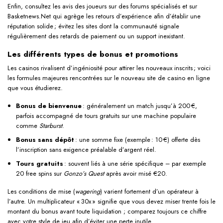
Enfin, consultez les avis des joueurs sur des forums spécialisés et sur
Basketnews.Net qui agrège les retours d’expérience afin d’établir une
réputation solide ; évitez les sites dont la communauté signale
régulièrement des retards de paiement ou un support inexistant.
Les différents types de bonus et promotions
Les casinos rivalisent d’ingéniosité pour attirer les nouveaux inscrits ; voici
les formules majeures rencontrées sur le nouveau site de casino en ligne
que vous étudierez.
Bonus de bienvenue
: généralement un match jusqu’à 200 €,
parfois accompagné de tours gratuits sur une machine populaire
comme
Starburst
.
Bonus sans dépôt
: une somme fixe (exemple : 10 €) offerte dès
l’inscription sans exigence préalable d’argent réel.
Tours gratuits
: souvent liés à une série spécifique – par exemple
20 free spins sur
Gonzo’s Quest
après avoir misé €20.
Les conditions de mise (
wagering
) varient fortement d’un opérateur à
l’autre. Un multiplicateur « 30x » signifie que vous devez miser trente fois le
montant du bonus avant toute liquidation ; comparez toujours ce chiffre
avec votre style de jeu afin d’éviter une perte inutile.