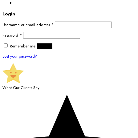
Login
Username or email address
*
Password
*
Remember me
Log in
Lost your password?
What Our Clients Say