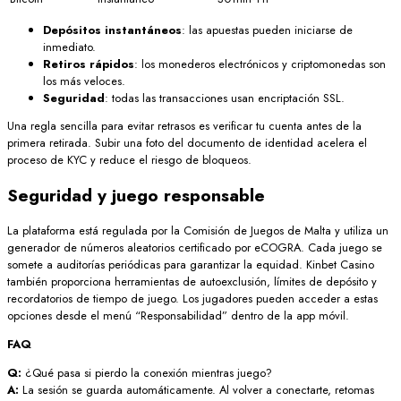
Depósitos instantáneos
: las apuestas pueden iniciarse de
inmediato.
Retiros rápidos
: los monederos electrónicos y criptomonedas son
los más veloces.
Seguridad
: todas las transacciones usan encriptación SSL.
Una regla sencilla para evitar retrasos es verificar tu cuenta antes de la
primera retirada. Subir una foto del documento de identidad acelera el
proceso de KYC y reduce el riesgo de bloqueos.
Seguridad y juego responsable
La plataforma está regulada por la Comisión de Juegos de Malta y utiliza un
generador de números aleatorios certificado por eCOGRA. Cada juego se
somete a auditorías periódicas para garantizar la equidad. Kinbet Casino
también proporciona herramientas de autoexclusión, límites de depósito y
recordatorios de tiempo de juego. Los jugadores pueden acceder a estas
opciones desde el menú “Responsabilidad” dentro de la app móvil.
FAQ
Q:
¿Qué pasa si pierdo la conexión mientras juego?
A:
La sesión se guarda automáticamente. Al volver a conectarte, retomas