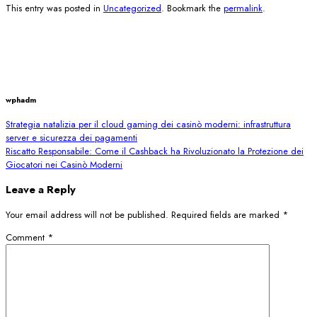
This entry was posted in
Uncategorized
. Bookmark the
permalink
.
wphadm
Strategia natalizia per il cloud gaming dei casinò moderni: infrastruttura
server e sicurezza dei pagamenti
Riscatto Responsabile: Come il Cashback ha Rivoluzionato la Protezione dei
Giocatori nei Casinò Moderni
Leave a Reply
Your email address will not be published.
Required fields are marked
*
Comment
*