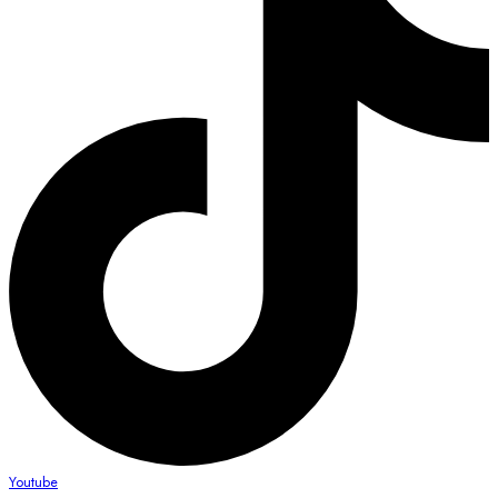
Youtube