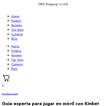
FREE Shipping! in USA
Home
Product
Reviews
Our Story
Contacts
Blog
Home
Product
Reviews
Our Story
Contacts
Blog
0
Uncategorized
Guía experta para jugar en móvil con Kinbet