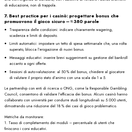
di educazione, non di trappola.
7. Best practice per i casinò: progettare bonus che
promuovono il gioco sicuro – ≈ 380 parole
Trasparenza delle condizioni: indicare chiaramente wagering,
scadenza e limiti di deposito.
Limiti automatici: impostare un tetto di spesa settimanale che, una volta
superato, blocca l’erogazione di nuovi bonus.
Messaggi educativi: inserire brevi suggerimenti su gestione del bankroll
accanto a ogni offerta.
Sessioni di auto‑valutazione: al 50 % del bonus, chiedere al giocatore
di valutare il proprio stato d’animo con una scala da 1 a 5.
Le partnership con enti di ricerca o ONG, come la Responsible Gambling
Council, consentono di validare l’efficacia dei bonus. Alcuni casinò hanno
collaborato con università per condurre studi longitudinali su 5.000 utenti,
dimostrando una riduzione del 18 % dei casi di gioco problematico.
Metriche da monitorare:
1. Tasso di completamento dei moduli – percentuale di utenti che
finiscono i corsi educativi.