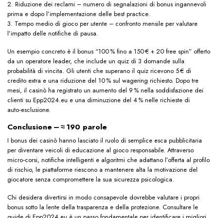
2. Riduzione dei reclami – numero di segnalazioni di bonus ingannevoli
prima e dopo l’implementazione delle best practice.
3. Tempo medio di gioco per utente – confronto mensile per valutare
l’impatto delle notifiche di pausa.
Un esempio concreto è il bonus “100 % fino a 150 € + 20 free spin” offerto
da un operatore leader, che include un quiz di 3 domande sulla
probabilità di vincita. Gli utenti che superano il quiz ricevono 5 € di
credito extra e una riduzione del 10 % sul wagering richiesto. Dopo tre
mesi, il casinò ha registrato un aumento del 9 % nella soddisfazione dei
clienti su Epp2024.eu e una diminuzione del 4 % nelle richieste di
auto‑esclusione.
Conclusione – ≈ 190 parole
I bonus dei casinò hanno lasciato il ruolo di semplice esca pubblicitaria
per diventare veicoli di educazione al gioco responsabile. Attraverso
micro‑corsi, notifiche intelligenti e algoritmi che adattano l’offerta al profilo
di rischio, le piattaforme riescono a mantenere alta la motivazione del
giocatore senza compromettere la sua sicurezza psicologica.
Chi desidera divertirsi in modo consapevole dovrebbe valutare i propri
bonus sotto la lente della trasparenza e della protezione. Consultare le
guide di Epp2024.eu è un passo fondamentale per identificare i migliori