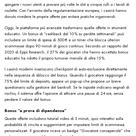
spingere i nuovi utenti a provare più volte le slot a cinque rulli o i tavoli di
roulette. Con l’avvento della regolamentazione europea, i casinò hanno
dovuto rivedere le proprie offerte per evitare pratiche ingannevoli.
Oggi, le piattaforme più avanzate trasformano quelle offerte in strumenti
educativi. Un bonus di “cashback del 10 % su perdite settimanali” può
includere un limite di spesa di 500 € e un timer che blocca ulteriori
scommesse dopo 90 minuti di gioco continuo. Secondo un rapporto del
2023 di Epps Research, il 27 % dei giocatori che hanno accettato bonus
educativi ha ridotto il proprio turnover mensile di oltre 15 %.
I casinò moderni inseriscono checkpoint di auto‑esclusione direttamente
nella sequenza di sblocco del bonus. Quando il giocatore raggiunge il
75 % del limite di deposito, appare un pop‑up che propone un breve
questionario sulla gestione del bankroll. Se le risposte indicano segnali di
rischio, il sistema offre l’opzione di attivare una pausa di 24 ore, senza
perdere il valore del bonus.
Bonus “a prova di dipendenza”
Queste offerte includono tutorial video di 3 minuti, quiz interattivi sulla
probabilità di vincita e suggerimenti per impostare limiti di scommessa
personalizzati. Il giocatore riceve un badge “Giocatore consapevole” che