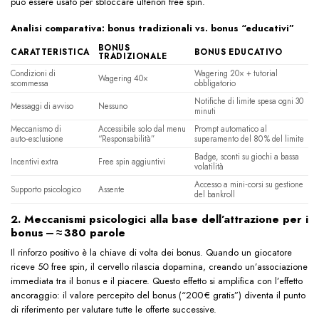
può essere usato per sbloccare ulteriori free spin.
Analisi comparativa: bonus tradizionali vs. bonus “educativi”
BONUS
CARATTERISTICA
BONUS EDUCATIVO
TRADIZIONALE
Condizioni di
Wagering 20× + tutorial
Wagering 40×
scommessa
obbligatorio
Notifiche di limite spesa ogni 30
Messaggi di avviso
Nessuno
minuti
Meccanismo di
Accessibile solo dal menu
Prompt automatico al
auto‑esclusione
“Responsabilità”
superamento del 80 % del limite
Badge, sconti su giochi a bassa
Incentivi extra
Free spin aggiuntivi
volatilità
Accesso a mini‑corsi su gestione
Supporto psicologico
Assente
del bankroll
2. Meccanismi psicologici alla base dell’attrazione per i
bonus – ≈ 380 parole
Il rinforzo positivo è la chiave di volta dei bonus. Quando un giocatore
riceve 50 free spin, il cervello rilascia dopamina, creando un’associazione
immediata tra il bonus e il piacere. Questo effetto si amplifica con l’effetto
ancoraggio: il valore percepito del bonus (“200 € gratis”) diventa il punto
di riferimento per valutare tutte le offerte successive.