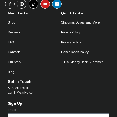
Main Links
Quick Links
Shop
Shipping, Duties, and More
Reviews
Return Policy
FAQ
Privacy Policy
Contacts
Cancellation Policy
Our Story
100% Money Back Guarantee
Blog
Get in Touch
Support Email:
admin@sarivo.co
Sign Up
Email