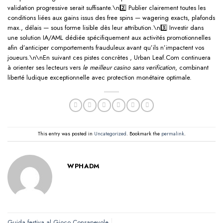
validation progressive serait suffisante.\n2️⃣ Publier clairement toutes les
conditions liées aux gains issus des free spins — wagering exacts, plafonds
max., délais — sous forme lisible dès leur attribution.\n3️⃣ Investir dans
une solution IA/AML dédiée spécifiquement aux activités promotionnelles
afin d’anticiper comportements frauduleux avant qu’ils n’impactent vos
joueurs.\n\nEn suivant ces pistes concrètes , Urban Leaf.Com continuera
à orienter ses lecteurs vers
le meilleur casino sans verification
, combinant
liberté ludique exceptionnelle avec protection monétaire optimale.​
This entry was posted in
Uncategorized
. Bookmark the
permalink
.
WPHADM
Guida festiva al Gioco Consapevole