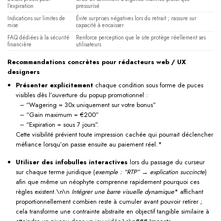
l’expiration
pressurisé
Indications sur limites de
Évite surprises négatives lors du retrait ; rassure sur
mise
capacité à encaisser
FAQ dédiées à la sécurité
Renforce perception que le site protège réellement ses
financière
utilisateurs
Recommandations concrètes pour rédacteurs web / UX
designers
Présenter explicitement
chaque condition sous forme de puces
visibles dès l’ouverture du popup promotionnel :
– “Wagering = 30x uniquement sur votre bonus”
– “Gain maximum = €200”
– “Expiration = sous 7 jours”.
Cette visibilité prévient toute impression cachée qui pourrait déclencher
méfiance lorsqu’on passe ensuite au paiement réel.*
Utiliser des infobulles interactives
lors du passage du curseur
sur chaque terme juridique (
exemple : “RTP” → explication succincte
)
afin que même un néophyte comprenne rapidement pourquoi ces
règles existent.\n\n
Intégrer une barre visuelle dynamique
* affichant
proportionnellement combien reste à cumuler avant pouvoir retirer ;
cela transforme une contrainte abstraite en objectif tangible similaire à