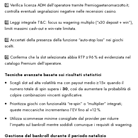
1️⃣ Verifica licenza ADM dell’operatore tramite Premiogaetanomarzotto.it;
controlla eventuali segnalazioni negative nelle recensioni casino.
2️⃣ Leggi integrale T&C: focus su wagering multiplo (“x30 deposit + win”),
limiti massimi cash‑out e win‑rate limitata.
3️⃣ Accertati della presenza della funzione “auto‑stop loss” nei giochi
scelti.
4️⃣ Conferma che la slot selezionata abbia RTP ≥ 96 % ed evidenziata nel
catalogo Premium dell’operatore.
Tecniche avanzate basate sui risultati statistici
Scegli slot ad alta volatilità ma con payout medio ≥ 15× quando il
numero totale di spin supera i
30
, così da aumentare la probabilità di
colpire combinazioni vincenti significative.
Prioritizza giochi con funzionalità “re‑spin” o “multiplier” integrati;
queste meccaniche incrementano l’EV fino al +12 %.
Utilizza scommesse minime consigliate dal provider per ridurre
l’impatto sul bankroll mentre soddisfi comunque i requisiti di wagering.
Gestione del bankroll durante il periodo natalizio