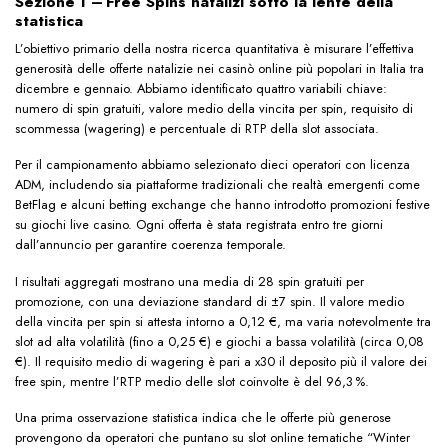
Sezione 1 – Free Spins natalizi sotto la lente della
statistica
L’obiettivo primario della nostra ricerca quantitativa è misurare l’effettiva
generosità delle offerte natalizie nei casinò online più popolari in Italia tra
dicembre e gennaio. Abbiamo identificato quattro variabili chiave:
numero di spin gratuiti, valore medio della vincita per spin, requisito di
scommessa (wagering) e percentuale di RTP della slot associata.
Per il campionamento abbiamo selezionato dieci operatori con licenza
ADM, includendo sia piattaforme tradizionali che realtà emergenti come
BetFlag e alcuni betting exchange che hanno introdotto promozioni festive
su giochi live casino. Ogni offerta è stata registrata entro tre giorni
dall’annuncio per garantire coerenza temporale.
I risultati aggregati mostrano una media di 28 spin gratuiti per
promozione, con una deviazione standard di ±7 spin. Il valore medio
della vincita per spin si attesta intorno a 0,12 €, ma varia notevolmente tra
slot ad alta volatilità (fino a 0,25 €) e giochi a bassa volatilità (circa 0,08
€). Il requisito medio di wagering è pari a x30 il deposito più il valore dei
free spin, mentre l’RTP medio delle slot coinvolte è del 96,3 %.
Una prima osservazione statistica indica che le offerte più generose
provengono da operatori che puntano su slot online tematiche “Winter