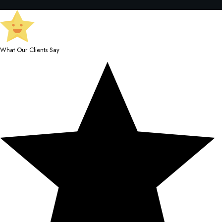
What Our Clients Say