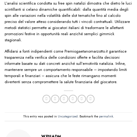
L’analisi scientifica condotta su free spin natalizi dimostra che dietro le luci
scintillanti si celano dinamiche quantificabili: dalla quantità media degli
spin alle variazioni nella volatilità delle slot tematiche fino al calcolo
preciso del valore atteso considerando tutti i vincoli contrattuali. Utilizzare
metodi statistici permette ai giocatori italiani di trasformare le allettanti
promozioni festive in opportunità reali anziché semplici gimmick
stagionali.
Affidarsi a fonti indipendenti come Premiogaetanomarzotto.it garantisce
trasparenza nella verifica delle condizioni offerte e facilita decisioni
informate basate su dati concreti anziché sull’emotività natalizia. Infine,
mantenere sempre un comportamento responsabile – impostando limiti
temporali e finanziari – assicura che le feste rimangano momenti
divertenti senza compromettere la salute finanziaria del giocatore.
This entry was posted in
Uncategorized
. Bookmark the
permalink
.
WPHADM