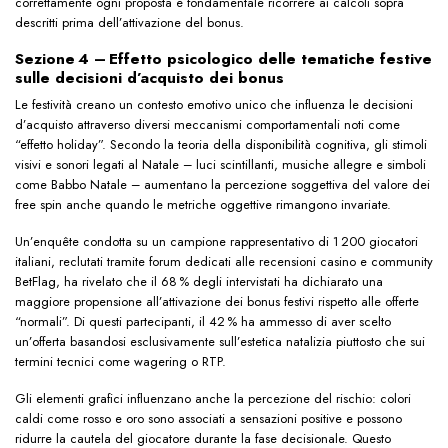
correttamente ogni proposta è fondamentale ricorrere ai calcoli sopra
descritti prima dell’attivazione del bonus.
Sezione 4 – Effetto psicologico delle tematiche festive
sulle decisioni d’acquisto dei bonus
Le festività creano un contesto emotivo unico che influenza le decisioni
d’acquisto attraverso diversi meccanismi comportamentali noti come
“effetto holiday”. Secondo la teoria della disponibilità cognitiva, gli stimoli
visivi e sonori legati al Natale – luci scintillanti, musiche allegre e simboli
come Babbo Natale – aumentano la percezione soggettiva del valore dei
free spin anche quando le metriche oggettive rimangono invariate.
Un’enquête condotta su un campione rappresentativo di 1 200 giocatori
italiani, reclutati tramite forum dedicati alle recensioni casino e community
BetFlag, ha rivelato che il 68 % degli intervistati ha dichiarato una
maggiore propensione all’attivazione dei bonus festivi rispetto alle offerte
“normali”. Di questi partecipanti, il 42 % ha ammesso di aver scelto
un’offerta basandosi esclusivamente sull’estetica natalizia piuttosto che sui
termini tecnici come wagering o RTP.
Gli elementi grafici influenzano anche la percezione del rischio: colori
caldi come rosso e oro sono associati a sensazioni positive e possono
ridurre la cautela del giocatore durante la fase decisionale. Questo